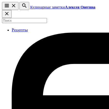
Кулинарные заметки
Алексея Онегина
Рецепты