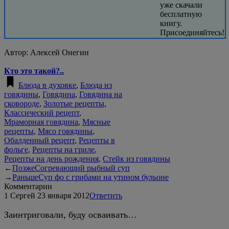
уже скачали
бесплатную
книгу.
Присоединяйтесь!
Автор:
Алексей Онегин
Кто это такой?..
Блюда в духовке
,
Блюда из
говядины
,
Говядина
,
Говядина на
сковороде
,
Золотые рецепты
,
Классический рецепт
,
Мраморная говядина
,
Мясные
рецепты
,
Мясо говядины
,
Обалденный рецепт
,
Рецепты в
фольге
,
Рецепты на гриле
,
Рецепты на день рождения
,
Стейк из говядины
←
Позже
Согревающий рыбный суп
→
Раньше
Суп фо с грибами на утином бульоне
Комментарии
1
Сергей
23 января 2012
Ответить
Заинтриговали, буду осваивать…