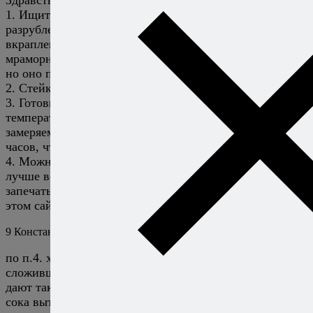
1. Ищите тонкий или толстый край, хорошо и ровно
разрубленный, с хорошей мраморностью (мелкими
вкраплениями жира в середине куска). Если
мраморности нет, мясо все равно можно приготовить,
но оно получится не таким вкусным.
2. Стейки делайте дюймовой толщины — около 2,5 см.
3. Готовить нужно до достижения нужной
температуры внутри куска. Есть термометр —
замеряем, нет термометра — закладываем около 1,5
часов, чтобы наверняка.
4. Можно и в пленку, но на практике я убедился, что
лучше всего — пакеты с зип-локом. О том, как их
запечатывать, прочитайте другие статьи по сувиду на
этом сайте, я все подробно описывал.
9
Константин
2 апреля 2014
Ответить
по п.4. хотелось бы выразить своё мнение
сложившееся из личного опыта: пакеты с зип-локом не
дают такого вакуума, как пленка — в результате много
сока вытекает из мяса.