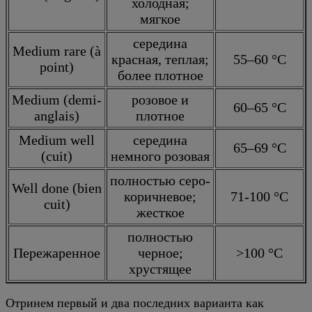
холодная;
мягкое
середина
Medium rare (à
красная, теплая;
55–60 °C
point)
более плотное
Medium (demi-
розовое и
60–65 °C
anglais)
плотное
Medium well
середина
65–69 °C
(cuit)
немного розовая
полностью серо-
Well done (bien
коричневое;
71-100 °C
cuit)
жесткое
полностью
Пережаренное
черное;
>100 °C
хрустящее
Отринем первый и два последних варианта как