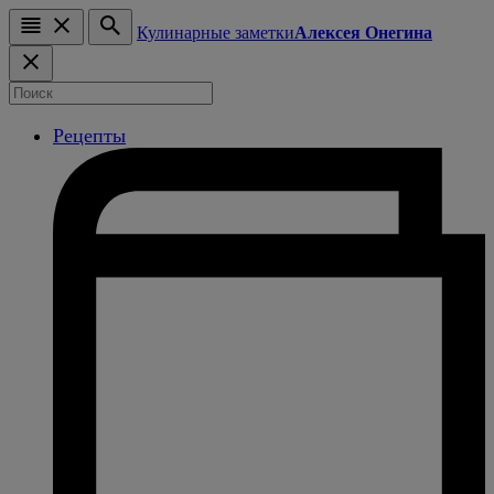
Кулинарные заметки
Алексея Онегина
Рецепты