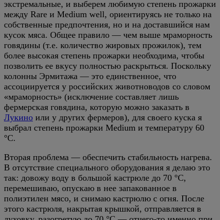
экстремальные, и выберем любимую степень прожарки
между Rare и Medium well, ориентируясь не только на
собственные предпочтения, но и на доставшийся нам
кусок мяса. Общее правило — чем выше мраморность
говядины (т.е. количество жировых прожилок), тем
более высокая степень прожарки необходима, чтобы
позволить ее вкусу полностью раскрыться. Поскольку
колонны Эрмитажа — это единственное, что
ассоциируется у российских животноводов со словом
«мраморность» (исключение составляет лишь
фермерская говядина, которую можно заказать в
Лукино
или у других фермеров), для своего куска я
выбрал степень прожарки Medium и температуру 60
°C.
Вторая проблема — обеспечить стабильность нагрева.
В отсутствие специального оборудования я делаю это
так: довожу воду в большой кастрюле до 70 °C,
перемешиваю, опускаю в нее запакованное в
полиэтилен мясо, и снимаю кастрюлю с огня. После
этого кастрюля, накрытая крышкой, отправляется в
духовку, разогретую до 70 °C — отчего-то именно при