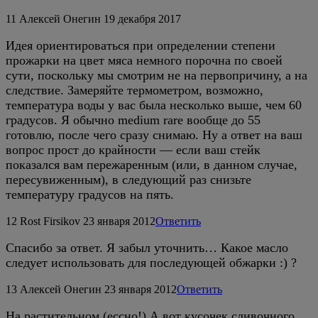
11
Алексей Онегин
19 декабря 2017
Идея ориентироваться при определении степени
прожарки на цвет мяса немного порочна по своей
сути, поскольку мы смотрим не на первопричину, а на
следствие. Замеряйте термометром, возможно,
температура воды у вас была несколько выше, чем 60
градусов. Я обычно medium rare вообще до 55
готовлю, после чего сразу снимаю. Ну а ответ на ваш
вопрос прост до крайности — если ваш стейк
показался вам пережаренным (или, в данном случае,
пересувиженным), в следующий раз снизьте
температуру градусов на пять.
12
Rost Firsikov
23 января 2012
Ответить
Спасибо за ответ. Я забыл уточнить… Какое масло
следует использовать для последующей обжарки :) ?
13
Алексей Онегин
23 января 2012
Ответить
На растительном (ессно!) А вот кусочек сливочного