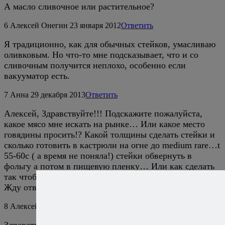
А масло сливочное или растительное?
6
Алексей Онегин
23 января 2012
Ответить
Я традиционно, как для обычных стейков, умасливаю
оливковым. Но что-то мне подсказывает, что и со
сливочным получится неплохо, особенно если
вакууматор есть.
7
Анна
29 декабря 2013
Ответить
Алексей, Здравствуйте!!! Подскажите пожалуйста,
какое мясо мне искать на рынке… Или какое место
говядины просить!? Какой толщины сделать стейки и
сколько готовить в кастрюли на огне до medium rare…t
55-60c ( а время не поняла!) стейки обвернуть в
фольгу а потом в пищевую пленку… Или как сделать
так чтоб туда вода не попадала?
Жду ответа!!!
8
Алексей Онегин
29 декабря 2013
Ответить
Здравствуйте, Анна. Отвечаю по порядку.