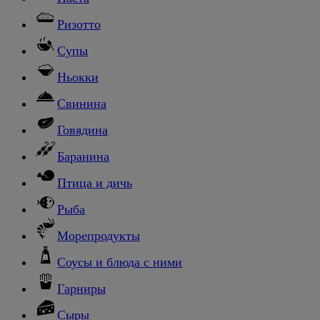
Ризотто
Супы
Ньокки
Свинина
Говядина
Баранина
Птица и дичь
Рыба
Морепродукты
Соусы и блюда с ними
Гарниры
Сыры