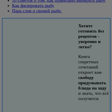
10 советов о том, как правильно выбирать рыбу
Как филировать рыбу
Пара слов о свежей рыбе.
Хотите
готовить без
рецептов -
уверенно и
легко?
Книга
секретных
сочетаний
откроет вам
свободу
придумывать
блюда на ходу
и знать, что всё
получится.