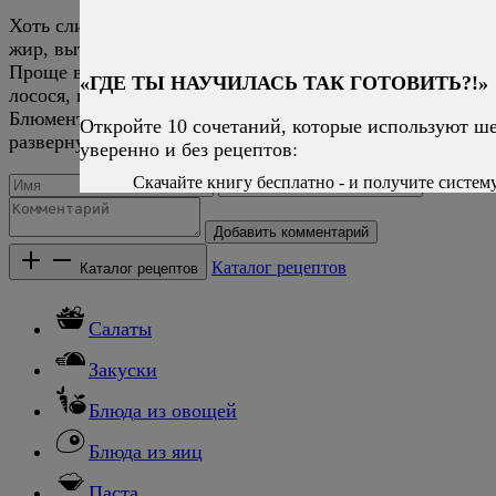
Хоть сливочное, хоть растительное, хоть смалец, хоть
жир, вытопленный из фуа-гра — не суть важно.
Проще всего растительное, конечно. Загуглите рецепт
«ГДЕ ТЫ НАУЧИЛАСЬ ТАК ГОТОВИТЬ?!»
лосося, пошированного в оливковом масле от Хестона
Блюменталя, это один из наиболее показательных и
Откройте 10 сочетаний, которые используют ш
развернутых примеров.
уверенно и без рецептов:
Скачайте книгу бесплатно - и получите систему,
Добавить комментарий
Каталог рецептов
Каталог рецептов
Салаты
Закуски
Блюда из овощей
Блюда из яиц
Паста