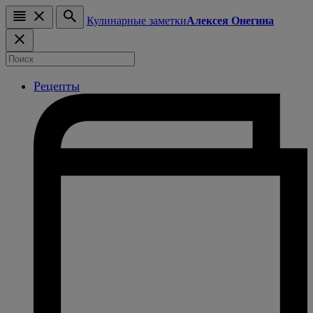
Кулинарные заметки
Алексея Онегина
Рецепты