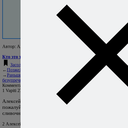
30 000+ человек
уже скачали
бесплатную
книгу.
Присоединяйтесь!
Автор:
Алексей Онегин
Кто это такой?..
Засолка на зиму рецепты
←
Позже
Лето — время салатов
→
Раньше
Как приготовить
безупречный стейк
Комментарии
1
Vapiti
27 апреля 2017
Ответить
Алексей, а расскажите,
пожалуйста, о конфи из рыбы! Имеется в виду
сливочное или растительное масло?
2
Алексей Онегин
27 апреля 2017
Ответить