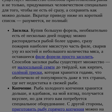
и не только, придуманных человечеством специально
для того, чтобы не есть её сразу, а сохранить как
можно дольше. Вкратце приведу ниже их короткий
список — разумеется, не полный:
Засолка
. Купив большую форель, необязательно
есть её несколько дней подряд: можно
распорядиться рыбой более здраво, сразу
пожарив наиболее мясистую часть филе, сварив
уху из костей и небольшого количества мяса, а
оставшееся
филе форели просто засолить
.
Способов засолки рыбы существует множество —
от
малосольной семги
до твёрдой, как кирпич,
солёной трески
, которая хранится годами, что
обеспечило её популярность даже в тех странах,
где нет недостатка в свежей рыбе.
Копчение
. Рыба холодного копчения хранится
дольше, и вдобавок, на мой взгляд, получается
вкуснее, но для этого вам потребуется
специальное оборудование. С другой стороны,
приготовить рыбу горячего копчения
можно на