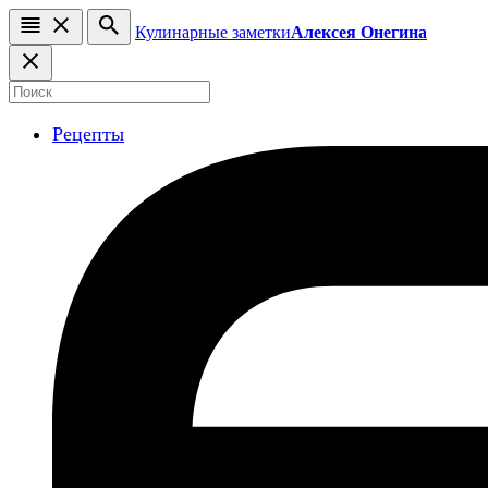
Кулинарные заметки
Алексея Онегина
Рецепты