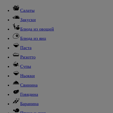
Салаты
Закуски
Блюда из овощей
Блюда из яиц
Паста
Ризотто
Супы
Ньокки
Свинина
Говядина
Баранина
Птица и дичь