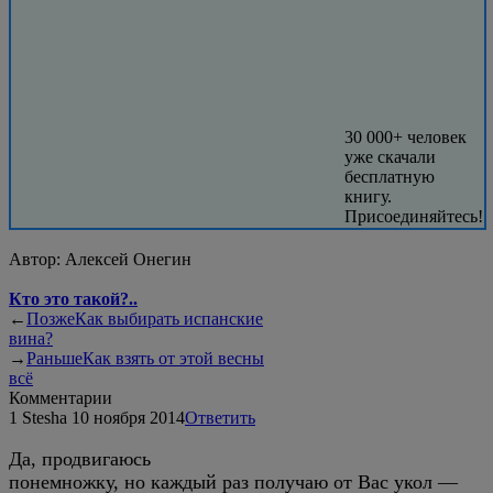
30 000+ человек
уже скачали
бесплатную
книгу.
Присоединяйтесь!
Автор:
Алексей Онегин
Кто это такой?..
←
Позже
Как выбирать испанские
вина?
→
Раньше
Как взять от этой весны
всё
Комментарии
1
Stesha
10 ноября 2014
Ответить
Да, продвигаюсь
понемножку, но каждый раз получаю от Вас укол —