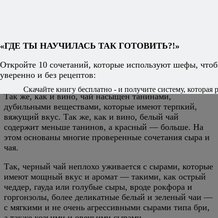
другого, и сравнивать все по очереди.
понимание (хотя бы на базовом уровне), чем
отличается черный, он же красный, чай от белого
и зеленого, и как его заваривать. Если вам
«ГДЕ ТЫ НАУЧИЛАСЬ ТАК ГОТОВИТЬ?!»
знакомы такие слова, как улун и сенча, это и
вовсе замечательно.
Откройте 10 сочетаний, которые используют шефы, чтоб
мед, орешки, крекеры — необязательны, но и не
уверенно и без рецептов:
помешают.
Скачайте книгу бесплатно - и получите систему, которая р
Так же, как и вино, чай насыщен танинами,
дубильными веществами, которые имеют терпкий,
вяжущий вкус. Так же, как и вино, белый чай
содержит меньше танинов, а красный — больше. На
этом основаны многие проверенные сочетания сыра и
чая.
Так, черный чай неплохо уживается с сырами, которые
имеют мощный вкус и аромат — такими, как острый
чеддер, гауда или голубые сыры, вроде рокфора и
горгонзолы, более деликатные белый и зеленый чаи —
с мягкими и не очень агрессивными сырами типа бри,
а также козьими и овечьими сырами.