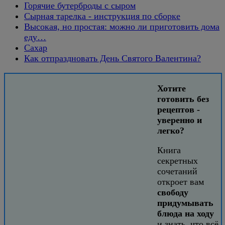
Горячие бутерброды с сыром
Сырная тарелка - инструкция по сборке
Высокая, но простая: можно ли приготовить дома
еду…
Сахар
Как отпраздновать День Святого Валентина?
Хотите
готовить без
рецептов -
уверенно и
легко?
Книга
секретных
сочетаний
откроет вам
свободу
придумывать
блюда на ходу
и знать, что всё