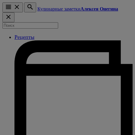
Кулинарные заметки
Алексея Онегина
Рецепты