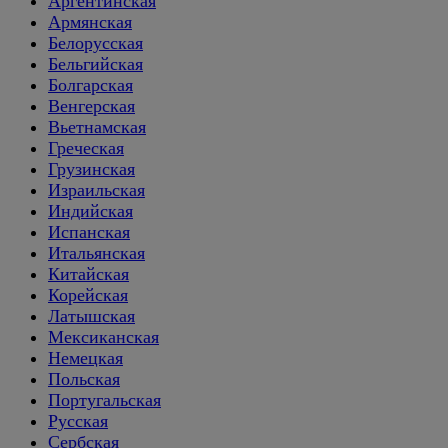
Аргентинская
Армянская
Белорусская
Бельгийская
Болгарская
Венгерская
Вьетнамская
Греческая
Грузинская
Израильская
Индийская
Испанская
Итальянская
Китайская
Корейская
Латышская
Мексиканская
Немецкая
Польская
Португальская
Русская
Сербская