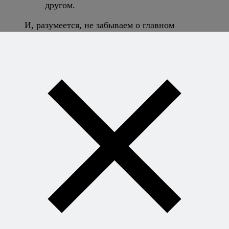
другом.
И, разумеется, не забываем о главном
правиле:
Вкус одного продукта не должен
полностью подавлять вкус другого:
деликатный чай и мощный, пахучий
сыр, или агрессивный черный чай и
нежный сыр дружат одинаково плохо.
Теперь — от теории к практике. Для того, чтобы
исследование чайно-сырных сочетаний прошло
увлекательно и вкусно, вам необходимо следующее:
группа единомышленников (не уверен, что это
будет у меня сегодня вечером…).
несколько видов чая и сыра — свежих,
разумеется. Да, поначалу придется раскошелиться
— в первый раз вы вряд ли сможете определить
по запаху, какой чай сочетается с каким сыром,
поэтому лучше взять несколько видов и того и