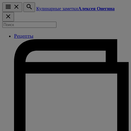
Кулинарные заметки
Алексея Онегина
Рецепты