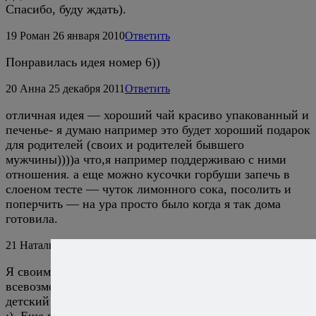
Спасибо, буду ждать).
19
Роман
26 января 2010
Ответить
Понравилась идея номер 6))
20
Анна
25 декабря 2011
Ответить
отличная идея — хороший чай красиво упакованный и
печенье- я думаю например это будет хороший подарок
для родителей (своих и родителей бывшего
мужчины))))а что,я например поддерживаю с ними
отношения. а еще можно кусочки горбуши запечь в
слоеном тесте — чуток лимонного сока, посолить и
поперчить — на ура просто было когда я так дома
готовила.
21
Натали
19 декабря 2016
Ответить
Я своим племянникам всегда много пеку
всевозможных видов печенья, пряники, кексы —
детский подарок должен быть и вкусным, и полезным
:). Еще пастила домашнего приготовления — быстро,