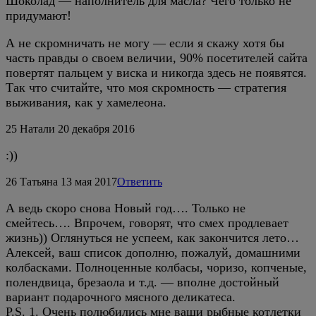
Шоколад — наполнитель для масла? Чего только не
придумают!
А не скромничать не могу — если я скажу хотя бы
часть правды о своем величии, 90% посетителей сайта
повертят пальцем у виска и никогда здесь не появятся.
Так что считайте, что моя скромность — стратегия
выживания, как у хамелеона.
25
Натали
20 декабря 2016
:))
26
Татьяна
13 мая 2017
Ответить
А ведь скоро снова Новый год…. Только не
смейтесь…. Впрочем, говорят, что смех продлевает
жизнь)) Оглянуться не успеем, как закончится лето…
Алексей, ваш список дополню, пожалуй, домашними
колбасками. Полноценные колбасы, чоризо, копченые,
полендвица, брезаола и т.д. — вполне достойный
вариант подарочного мясного деликатеса.
P.S. 1. Очень полюбились мне ваши рыбные котлетки