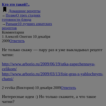
Кто это такой?..
Домашние рецепты
←
Позже
О трех стадиях
готовности блюда
→
Раньше
10 лучших азиатских
рецептов
Комментарии
1
Алексей Онегин
10 декабря
2009
Ответить
Не только скажу — пару раз я уже выкладывал рецепт
чатни:
http://www.arborio.ru/2009/06/19/utka-zapechennaya-
celikom/
http://www.arborio.ru/2009/03/13/foie-gras-s-yablochnym-
chatni/
2
vvvika (Виктория)
10 декабря 2009
Ответить
Интересные идеи :) Но только скажите, а что такое
чатни?