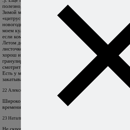
полезно, вкусно. И упаковать можно красиво.
Зимой можно сварить очень красивое варенье
«цитрусовый рай». Такой аромат! И очень оно
новогоднее :) И вид презентабельный (есть рецепт в
моем кулинарном блоге). Там же и всякие печенья,
если кому надо.
Летом делаю ферментированный чай из разных
листочков — чай получается отменный. Особенно
хорош из вишневых листьев. На вид —
гранулированный чай. Запах сказочный, в баночке
смотрится превосходно. По цвету как черный чай.
Есть у меня любители вяленых помидор — для них
закатываю в небольшие баночки :).
22
Алексей Онегин
19 декабря 2016
Ответить
Широко живете! У меня в конце года только на теорию
времени хватает. :))
23
Натали
20 декабря 2016
Ответить
Не скромничайте, Алексей :). Пост — это теория, но