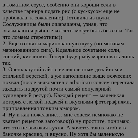
в томатном соусе, особенно они хороши если в
качестве гарнира подать рис (с кус-кусом еще не
пробовала, к сожалению). Готовила из щуки.
Сослуживицы были ошарашены, узнав, что
оказываются рыбные котлеты могут быть без сала. Так
что ломаем стереотипы))
2. Еще готовила маринованную щуку (по мотивам
маринованного сига). Идеальное сочетание соли,
специй, кислинки. Теперь буду рыбу мариновать лишь
так.
3. Очень крутой сайт с великолепным дизайном и
стильной версткой, а уж наполнение выше всяческих
похвал (после знакомства с arborio.ru совсем перестала
заходить на другой почти самый популярный
кулинарный ресурс). Каждый рецепт — маленькая
история с легкой подачей и вкусными фотографиями,
приправленная тонким юмором.
4. Ну и как пожелание… мне совсем немножко не
хватает рецептов заготовок))) ну простите, понимаю,
что это не высокая кухня. А хочется таких чтоб и в
баночке красиво, и вкусно. Ну хотя бы маленькую