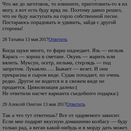
Что же до заготовок, то извините, приготовить-то я их
могу, а вот есть буду вряд ли. Поэтому давно решил,
что не буду наступать на горло собственной песне.
Постараюсь порадовать и удивить, зайдя с другой
стороны!
28
Татьяна
13 мая 2017
Ответить
Когда щуки много, то фарш надоедает. Язь — нельзя.
Карась — хорош в сметане. Окунь — жарить или
вялить. Муксун, осетр, нельма, стерлядь — под
запретом. Лукавлю….. Бывает — везет. И они
прекрасны в сыром виде. Судак попадает, но очень
редко. Другое не водится и в свежем виде не
продается. Цивилизация далеко:(
Не ответили насчет варианта съедобного подарка:)
29
Алексей Онегин
13 мая 2017
Ответить
Так а что тут ответишь? Все от одаряемого зависит.
Если мне подарят вкусную домашнюю колбасу — буду
только рад, а веган какой-нибудь и в морду дать может.