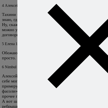
4
Алексей Онегин
14 июля 2009
Ответить
Тахини — это как раз тот случай, когда я и правда не
знаю, где его искать, если нигде нету. :) А вот мисо…
Ну, скажем, у вас в городе наверняка есть суши-бары,
можно узнать у них контакты поставщика или
договориться, чтобы вам продали немного мисо-пасты.
5
Елена
14 июля 2009
Ответить
Обожаю спаржу и фасоль. Особенно, когда все так
просто.
6
Nimbul
15 июля 2009
Ответить
Алексей, подборка просто шикарная, но вот я вряд ли
себе могу представить пикник с салатиками — к
примеру «Салат из цветной капусты и зеленой
фасоли», «Имбирь, мисо и грецкие орехи» и прочее
прочее прочее…
А вот шашлык, челагач, куриные крылышки, свиные
ребрышки, это да. Ведь сам факт не придти нажр…. в