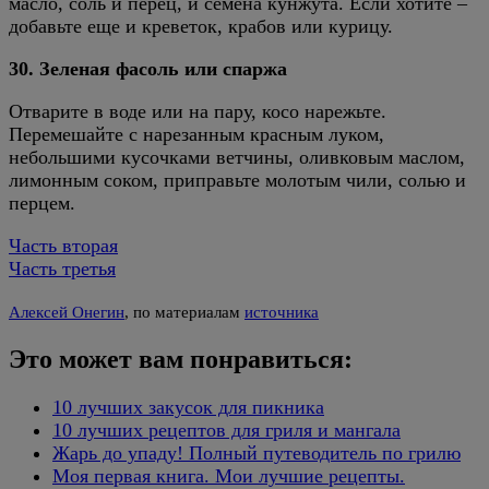
масло, соль и перец, и семена кунжута. Если хотите –
добавьте еще и креветок, крабов или курицу.
30. Зеленая фасоль или спаржа
Отварите в воде или на пару, косо нарежьте.
Перемешайте с нарезанным красным луком,
небольшими кусочками ветчины, оливковым маслом,
лимонным соком, приправьте молотым чили, солью и
перцем.
Часть вторая
Часть третья
Алексей Онегин
, по материалам
источника
Это может вам понравиться:
10 лучших закусок для пикника
10 лучших рецептов для гриля и мангала
Жарь до упаду! Полный путеводитель по грилю
Моя первая книга. Мои лучшие рецепты.