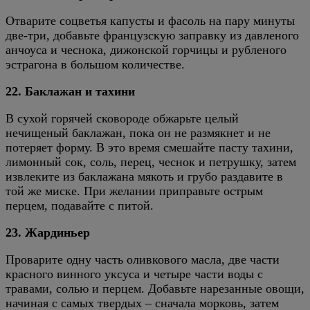
Отварите соцветья капусты и фасоль на пару минуты
две-три, добавьте французскую заправку из давленого
анчоуса и чеснока, дижонской горчицы и рубленого
эстрагона в большом количестве.
22. Баклажан и тахини
В сухой горячей сковороде обжарьте целый
нечищеный баклажан, пока он не размякнет и не
потеряет форму. В это время смешайте пасту тахини,
лимонный сок, соль, перец, чеснок и петрушку, затем
извлеките из баклажана мякоть и грубо раздавите в
той же миске. При желании приправьте острым
перцем, подавайте с питой.
23. Жардиньер
Проварите одну часть оливкового масла, две части
красного винного уксуса и четыре части воды с
травами, солью и перцем. Добавьте нарезанные овощи,
начиная с самых твердых – сначала морковь, затем