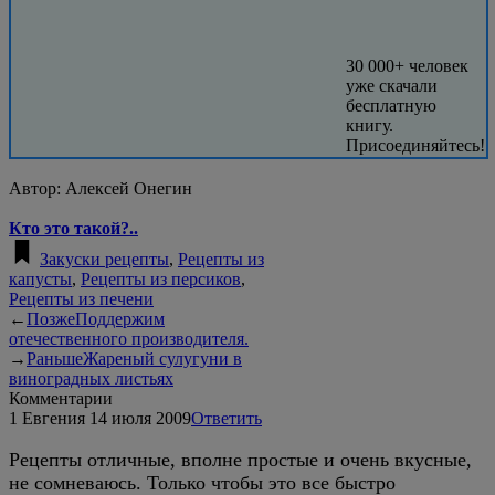
30 000+ человек
уже скачали
бесплатную
книгу.
Присоединяйтесь!
Автор:
Алексей Онегин
Кто это такой?..
Закуски рецепты
,
Рецепты из
капусты
,
Рецепты из персиков
,
Рецепты из печени
←
Позже
Поддержим
отечественного производителя.
→
Раньше
Жареный сулугуни в
виноградных листьях
Комментарии
1
Евгения
14 июля 2009
Ответить
Рецепты отличные, вполне простые и очень вкусные,
не сомневаюсь. Только чтобы это все быстро