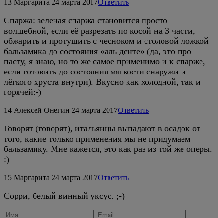
13
Маргарита
24 марта 2017
Ответить
Спаржа: зелёная спаржа становится просто
волшебной, если её разрезать по косой на 3 части,
обжарить и протушить с чесноком и столовой ложкой
бальзамика до состояния «аль денте» (да, это про
пасту, я знаю, но то же самое применимо и к спарже,
если готовить до состояния мягкости снаружи и
лёгкого хруста внутри). Вкусно как холодной, так и
горячей:-)
14
Алексей Онегин
24 марта 2017
Ответить
Говорят (говорят), итальянцы выпадают в осадок от
того, какие только применения мы не придумаем
бальзамику. Мне кажется, это как раз из той же оперы.
:)
15
Маргарита
24 марта 2017
Ответить
Сорри, белый винный уксус. ;-)