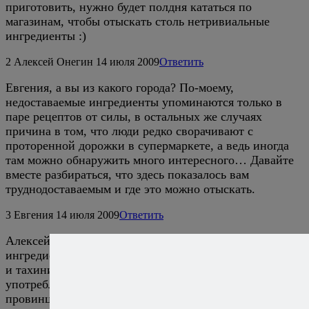
приготовить, нужно будет полдня кататься по
магазинам, чтобы отыскать столь нетривиальные
ингредиенты :)
2
Алексей Онегин
14 июля 2009
Ответить
Евгения, а вы из какого города? По-моему,
недоставаемые ингредиенты упоминаются только в
паре рецептов от силы, в остальных же случаях
причина в том, что люди редко сворачивают с
проторенной дорожки в супермаркете, а ведь иногда
там можно обнаружить много интересного… Давайте
вместе разбираться, что здесь показалось вам
труднодоставаемым и где это можно отыскать.
3
Евгения
14 июля 2009
Ответить
Алексей, Воронеж на проводе :) я не про все
ингредиенты. Меня лично почему-то возмутили мисо
и тахини, причем я знаю что это такое, и даже
употребляла неоднократно, но вот в нашем
провинциальном краю где такое найти — не знаю ))