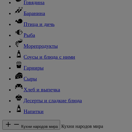
Говядина
Баранина
Птица и дичь
Рыба
Морепродукты
Соусы и блюда с ними
Гарниры
Сыры
Хлеб и выпечка
Десерты и сладкие блюда
Напитки
Кухни народов мира
Кухни народов мира