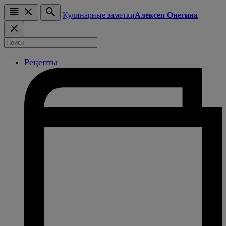
Кулинарные заметки
Алексея Онегина
Рецепты