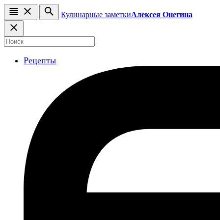
Кулинарные заметки
Алексея Онегина
Рецепты