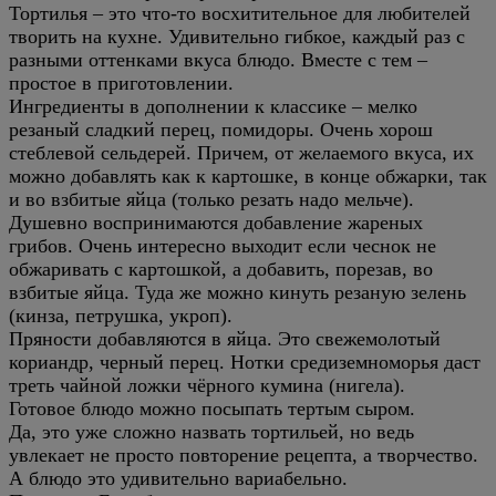
Тортилья – это что-то восхитительное для любителей
творить на кухне. Удивительно гибкое, каждый раз с
разными оттенками вкуса блюдо. Вместе с тем –
простое в приготовлении.
Ингредиенты в дополнении к классике – мелко
резаный сладкий перец, помидоры. Очень хорош
стеблевой сельдерей. Причем, от желаемого вкуса, их
можно добавлять как к картошке, в конце обжарки, так
и во взбитые яйца (только резать надо мельче).
Душевно воспринимаются добавление жареных
грибов. Очень интересно выходит если чеснок не
обжаривать с картошкой, а добавить, порезав, во
взбитые яйца. Туда же можно кинуть резаную зелень
(кинза, петрушка, укроп).
Пряности добавляются в яйца. Это свежемолотый
кориандр, черный перец. Нотки средиземноморья даст
треть чайной ложки чёрного кумина (нигела).
Готовое блюдо можно посыпать тертым сыром.
Да, это уже сложно назвать тортильей, но ведь
увлекает не просто повторение рецепта, а творчество.
А блюдо это удивительно вариабельно.