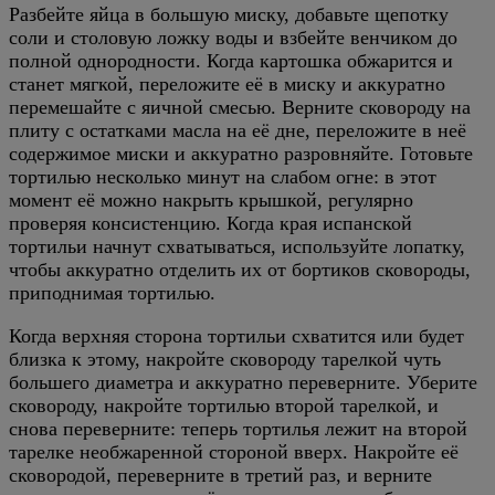
Разбейте яйца в большую миску, добавьте щепотку
соли и столовую ложку воды и взбейте венчиком до
полной однородности. Когда картошка обжарится и
станет мягкой, переложите её в миску и аккуратно
перемешайте с яичной смесью. Верните сковороду на
плиту с остатками масла на её дне, переложите в неё
содержимое миски и аккуратно разровняйте. Готовьте
тортилью несколько минут на слабом огне: в этот
момент её можно накрыть крышкой, регулярно
проверяя консистенцию. Когда края испанской
тортильи начнут схватываться, используйте лопатку,
чтобы аккуратно отделить их от бортиков сковороды,
приподнимая тортилью.
Когда верхняя сторона тортильи схватится или будет
близка к этому, накройте сковороду тарелкой чуть
большего диаметра и аккуратно переверните. Уберите
сковороду, накройте тортилью второй тарелкой, и
снова переверните: теперь тортилья лежит на второй
тарелке необжаренной стороной вверх. Накройте её
сковородой, переверните в третий раз, и верните