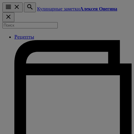
Кулинарные заметки
Алексея Онегина
Рецепты