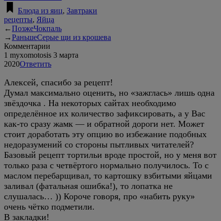
Блюда из яиц
,
Завтраки
рецепты
,
Яйца
←
Позже
Чокпаль
→
Раньше
Серые щи из крошева
Комментарии
1
myxomotosis
3 марта
2020
Ответить
Алексей, спасибо за рецепт!
Думал максимально оценить, но «зажглась» лишь одна
звёздочка . На некоторых сайтах необходимо
определённое их количество зафиксировать, а у Вас
как-то сразу жамк — и обратной дороги нет. Может
стоит доработать эту опцию во избежание подобных
недоразумений со стороны пытливых читателей?
Базовый рецепт тортильи вроде простой, но у меня вот
только раза с четвёртого нормально получилось. То с
маслом перебарщивал, то картошку взбитыми яйцами
заливал (фатальная ошибка!), то лопатка не
слушалась… )) Короче говоря, про «набить руку»
очень чётко подметили.
В закладки!