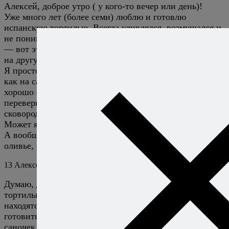
Алексей, доброе утро ( у кого-то вечер или день)!
Уже много лет (более семи) люблю и готовлю
испанскую тортилью. Всегда удивлялся, возмущался и
не понимал в этом классическом реепте один момент
— вот эти переворачивания со сковороды на тарелку,
на другую и снова на сковороду.
Я просто спускаю со сковороды тортилью на тарелку
как на саночках(благо масла там достаточно и все
хорошо соскальзывает). И пот ом уже легки или
перевернуть тарелку на сковороду, или накрыть
сковородой и перевернуть.
Может я чего-то тут не понял? подскажите
А вообще наверное это болюдо на одной ступеньке с
оливье, селедкой под шубой и пельменями.
13
Алексей Онегин
6 февраля 2024
Ответить
Думаю, дело в том, что правильные сковородки для
тортильи имеют достаточно высокие бортики, которые
находятся к её дну под углом около 90 градусов. Если
готовить именно в такой сковороде — никаких
саночек не получится, тортилья благополучно