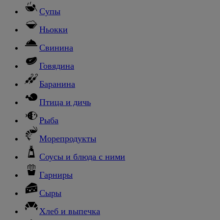
Супы
Ньокки
Свинина
Говядина
Баранина
Птица и дичь
Рыба
Морепродукты
Соусы и блюда с ними
Гарниры
Сыры
Хлеб и выпечка