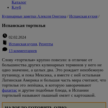
Каталог
Клуб
Кулинарные заметки Алексея Онегина
/
Испанская кухня
/
Испанская тортилья
02.02.2024
Испанская кухня
,
Рецепты
13 комментариев
Слову «тортилья» крупно повезло: в отличие от
большинства других кулинарных терминов у него не
одно значение, а целых два. Это рождает неизбежную
путаницу, и пока Мексика, а вместе с ней остальная
Латинская Америка и большая часть мира считают, что
тортилья это лепёшка, в которую заворачивают
фахитас
и другие подобные блюда, в Испании
тортильей называют пышный омлет с картошкой.