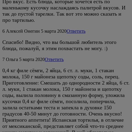
Про вкус. Есть блюда, которые хочется есть по
маленькому кусочку наслаждаясь палитрой вкусов. И
так до пустой тарелки. Так вот это можно сказать и
про тартилью.
6
Алексей Онегин
5 марта 2020
Ответить
Спасибо! Видно, что вы большой любитель этого
блюда, пожалуй, я этим похвастать не могу. :)
7
Ольга
5 марта 2020
Ответить
0,4 кг филе сёмги, 2 яйца, 6 ст. л. муки, 1 стакан
молока, 150 г майонеза щепотку соды, соль, перец.
Приготовление: Смешать до однородности 2 яйца, 6 ст.
л. муки, 1 стакан молока, 150 г майонеза и щепотку
соды, вылила половину в смазанную форму, уложила
кусочки 0,4 кг филе сёмги, посолила, поперчила,
залила остатками теста и запекла в духовке 150
градусов 40-50 минут до готовности. Очень вкусно!
Приятного аппетита! Испанская тортилья, в отличие
от мексиканской, представляет собой что-то среднее