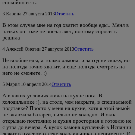
спокойно есть.
3
Карина
27 августа 2013
Ответить
В этом случае мне на год хватит вообще еды.. Меня в
пачках он тоже не впечатляет, поэтому спросить
решила
4
Алексей Онегин
27 августа 2013
Ответить
Не вообще еды, а только хамона, и за год не скажу, но
на полгода точно хватит, и еще полгода смотреть на
него не сможете. :)
5
Мария
10 апреля 2014
Ответить
А в каких условиях жила на кухне нога. В
холодильнике :), на столе, чем накрыта, в специальной
подставке? Просто у меня на кухне, хотя я этой зимой
не включала батареи, сильно не холодно. И окна
открываю постоянно и кухня просторная и готовлю не
с утра до вечера. А кусок хамона купленый в Испании
лежит в нулевом отсеке холодильника в пергаменте. И