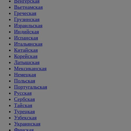
Венгерская
Вьетнамская
Греческая
Грузинская
Израильская
Индийская
Испанская
Итальянская
Китайская
Корейская
Латышская
Мексиканская
Немецкая
Польская
Португальская
Русская
Сербская
Тайская
Турецкая
Узбекская
Украинская
Финская