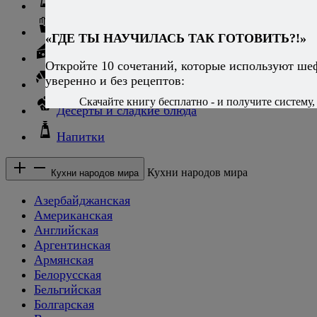
Соусы и блюда с ними
Гарниры
«ГДЕ ТЫ НАУЧИЛАСЬ ТАК ГОТОВИТЬ?!»
Сыры
Откройте 10 сочетаний, которые используют ше
уверенно и без рецептов:
Хлеб и выпечка
Скачайте книгу бесплатно - и получите систему, 
Десерты и сладкие блюда
Напитки
Кухни народов мира
Кухни народов мира
Азербайджанская
Американская
Английская
Аргентинская
Армянская
Белорусская
Бельгийская
Болгарская