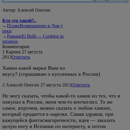
Автор:
Алексей Онегин
Кто это такой?..
←
Позже
Возвращение в Дом у
реки
→
Раньше
El Bulli — Cooking in
progress
Комментарии
1
Карина
27 августа
2013
Ответить
Хамон какой марки Вым по
вкусу? (спрашиваю о купленных в России)
2
Алексей Онегин
27 августа 2013
Ответить
Не могу сказать, чтобы какой-то хамон из тех, что я
покупал в России, меня чем-то впечатлил. То же
самое, впрочем, можно сказать о любом хамоне,
который продается в нарезке. Самая здравая, при
кажущейся фантасмагоричности, идея — заказать
целую ногу в Испании по интернету, и потом