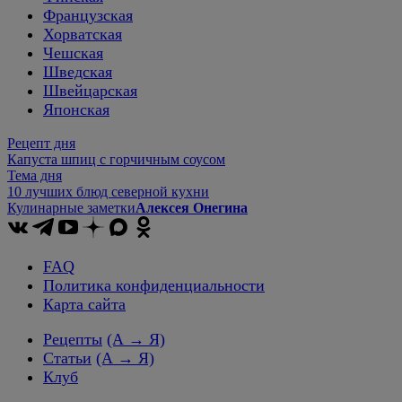
Французская
Хорватская
Чешская
Шведская
Швейцарская
Японская
Рецепт дня
Капуста шпиц с горчичным соусом
Тема дня
10 лучших блюд северной кухни
Кулинарные заметки
Алексея Онегина
FAQ
Политика конфиденциальности
Карта сайта
Рецепты
(А → Я)
Статьи
(А → Я)
Клуб