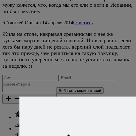
мужу кажется, что, когда мы его ели с ноги в Испании,
он был вкуснее.
6
Алексей Онегин
14 апреля 2014
Ответить
Жила на столе, накрывал срезанными с нее же
кусками жира и пищевой пленкой. Но все равно, если
хотя бы пару дней не резать, верхний слой подсыхает,
так что прежде, чем решиться на такую покупку,
нужно быть уверенным, что вы не устанете от хамона
за неделю. :)
Добавить комментарий
Каталог рецептов
Каталог рецептов
Салаты
Закуски