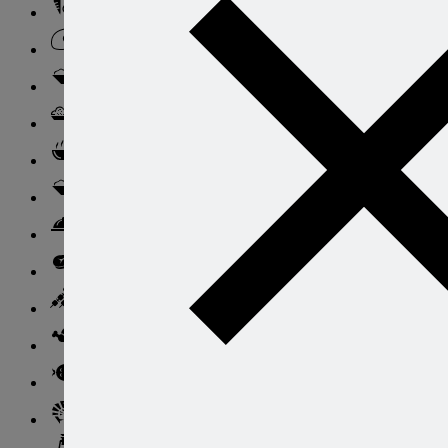
Блюда из овощей
Блюда из яиц
Паста
Ризотто
Супы
Ньокки
Свинина
Говядина
Баранина
Птица и дичь
Рыба
Морепродукты