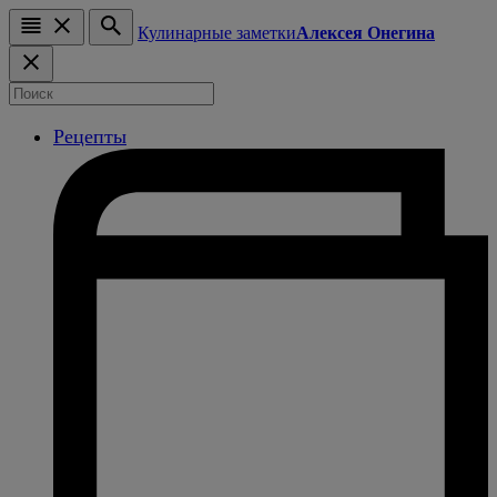
Кулинарные заметки
Алексея Онегина
Рецепты