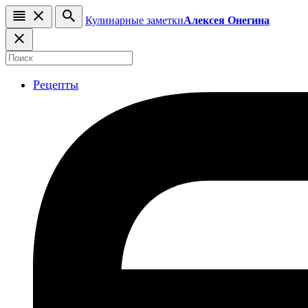
Кулинарные заметки
Алексея Онегина
Рецепты