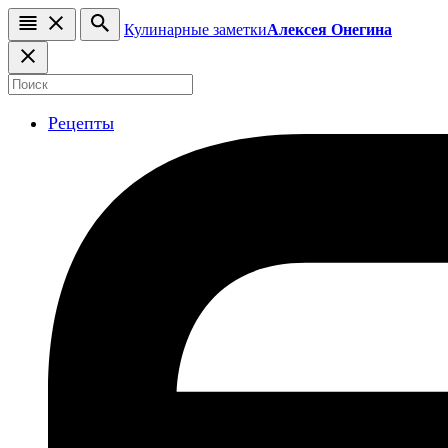
Кулинарные заметки
Алексея Онегина
Рецепты