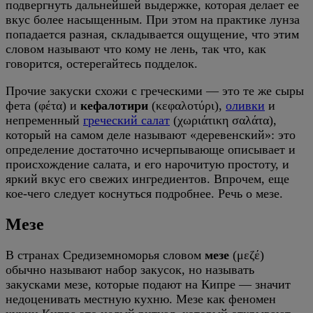
подвергнуть дальнейшей выдержке, которая делает ее
вкус более насыщенным. При этом на практике лунза
попадается разная, складывается ощущение, что этим
словом называют что кому не лень, так что, как
говорится, остерегайтесь подделок.
Прочие закуски схожи с греческими — это те же сыры
фета (φέτα) и
кефалотири
(κεφαλοτύρι),
оливки
и
непременный
греческий салат
(χωριάτικη σαλάτα),
который на самом деле называют «деревенский»: это
определение достаточно исчерпывающе описывает и
происхождение салата, и его нарочитую простоту, и
яркий вкус его свежих ингредиентов. Впрочем, еще
кое-чего следует коснуться подробнее. Речь о мезе.
Мезе
В странах Средиземноморья словом
мезе
(μεζέ)
обычно называют набор закусок, но называть
закусками мезе, которые подают на Кипре — значит
недоценивать местную кухню. Мезе как феномен