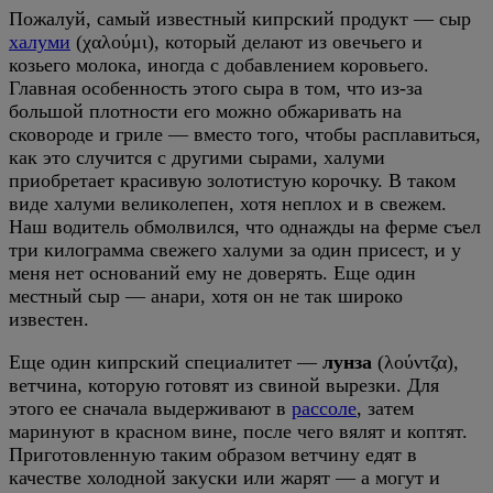
Пожалуй, самый известный кипрский продукт — сыр
халуми
(χαλούμι), который делают из овечьего и
козьего молока, иногда с добавлением коровьего.
Главная особенность этого сыра в том, что из-за
большой плотности его можно обжаривать на
сковороде и гриле — вместо того, чтобы расплавиться,
как это случится с другими сырами, халуми
приобретает красивую золотистую корочку. В таком
виде халуми великолепен, хотя неплох и в свежем.
Наш водитель обмолвился, что однажды на ферме съел
три килограмма свежего халуми за один присест, и у
меня нет оснований ему не доверять. Еще один
местный сыр — анари, хотя он не так широко
известен.
Еще один кипрский специалитет —
лунза
(λούντζα),
ветчина, которую готовят из свиной вырезки. Для
этого ее сначала выдерживают в
рассоле
, затем
маринуют в красном вине, после чего вялят и коптят.
Приготовленную таким образом ветчину едят в
качестве холодной закуски или жарят — а могут и