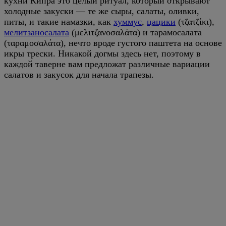
кухни Кипра это целый ритуал, который открывают
холодные закуски — те же сыры, салаты, оливки,
питы, и такие намазки, как
хуммус
,
цацики
(τζατζίκι),
мелитзаносалата
(μελιτζανοσαλάτα) и тарамосалата
(ταραμοσαλάτα), нечто вроде густого паштета на основе
икры трески. Никакой догмы здесь нет, поэтому в
каждой таверне вам предложат различные вариации
салатов и закусок для начала трапезы.