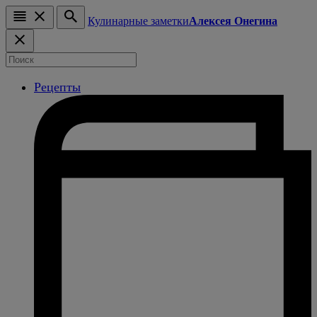
Кулинарные заметки
Алексея Онегина
Рецепты