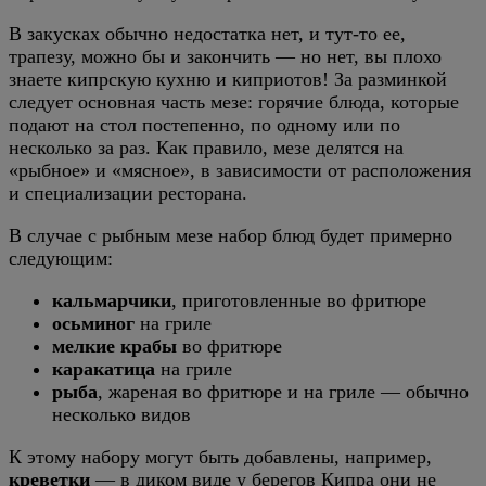
В закусках обычно недостатка нет, и тут-то ее,
трапезу, можно бы и закончить — но нет, вы плохо
знаете кипрскую кухню и киприотов! За разминкой
следует основная часть мезе: горячие блюда, которые
подают на стол постепенно, по одному или по
несколько за раз. Как правило, мезе делятся на
«рыбное» и «мясное», в зависимости от расположения
и специализации ресторана.
В случае с рыбным мезе набор блюд будет примерно
следующим:
кальмарчики
, приготовленные во фритюре
осьминог
на гриле
мелкие крабы
во фритюре
каракатица
на гриле
рыба
, жареная во фритюре и на гриле — обычно
несколько видов
К этому набору могут быть добавлены, например,
креветки
— в диком виде у берегов Кипра они не