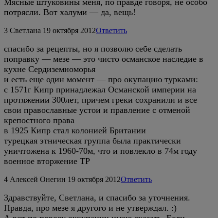
Мясные штуковины меня, по правде говоря, не особо
потрясли. Вот халуми — да, вещь!
3
Светлана
19 октября 2012
Ответить
спасибо за рецепты, но я позволю себе сделать
поправку — мезе — это чисто османское наследие в
кухне Сердиземноморья
и есть еще один момент — про окупацию турками:
с 1571г Кипр принадлежал Османской империи на
протяжении 300лет, причем греки сохранили и все
свои православные устои и правление с отменой
крепостного права
в 1925 Кипр стал колонией Британии
турецкая этническая группа была практически
уничтожена к 1960-70м, что и повлекло в 74м году
военное вторжение ТР
4
Алексей Онегин
19 октября 2012
Ответить
Здравствуйте, Светлана, и спасибо за уточнения.
Правда, про мезе я другого и не утверждал. :)