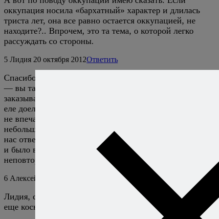
А вот по поводу оккупации имею сказать. Если
оккупация носила «бархатный» характер и длилась
триста лет, она все равно остается оккупацией, не
находите?.. Впрочем, это та тема, о которой легко
рассуждать со стороны.
5
Лидия
20 октября 2012
Ответить
Спасибо,Алексей! Мы были на Кипре в прошлом году
— вы так красочно о нем напомнили. Мезе мы
заказывали, кстати, «половинное» и на четверых —
еле доели :) А мясо, которое в Лимассоле нас совсем
не впечатлило, было совершенно потрясающее в
небольшой таверне в деревушке Вуни («Горная»), куда
нас отвезла знакомая. Там все готовили прямо при нас,
и было все такое вкусное, свежее и… просто
неповторимое!
6
Алексей Онегин
20 октября 2012
Ответить
Лидия, спасибо за комментарий. Темы ресторанов я
еще коснусь во второй части. :)