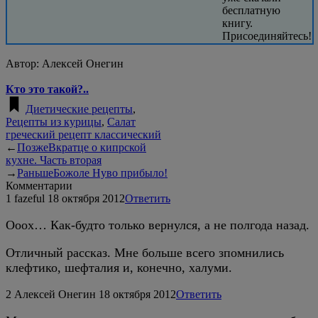
бесплатную
книгу.
Присоединяйтесь!
Автор:
Алексей Онегин
Кто это такой?..
Диетические рецепты
,
Рецепты из курицы
,
Салат
греческий рецепт классический
←
Позже
Вкратце о кипрской
кухне. Часть вторая
→
Раньше
Божоле Нуво прибыло!
Комментарии
1
fazeful
18 октября 2012
Ответить
Ооох… Как-будто только вернулся, а не полгода назад.
Отличный рассказ. Мне больше всего зпомнились
клефтико, шефталия и, конечно, халуми.
2
Алексей Онегин
18 октября 2012
Ответить