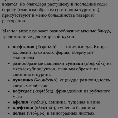
водятся, но благодаря растущему в последние годы
спросу (главным образом со стороны туристов),
присутствуют в меню большинства таверн и
ресторанов.
Мясное мезе включает разнообразные мясные блюда,
традиционные для кипрской кухни:
шефталия
(Σεφταλιά) — типичные для Кипра
колбаски из свиного фарша, обернутые
сальником
разнообразные шашлыки
сувлаки
(σουβλάκι) из
мяса и субпродуктов, главным образом из
свинины и курицы
луканико
(λουκάνικο), еще одна разновидность
свиных колбасок
кефтедес
(κεφτέδες), фрикадельки из рубленого
мяса
афелия
(αφέλια), свинина, тушеная в вине
клефтико
(κλέφτικο), тушеная баранина
долма
(ντολμάς) в виноградных листьях