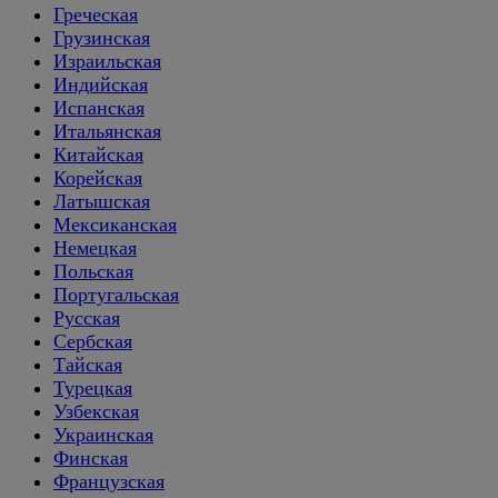
Греческая
Грузинская
Израильская
Индийская
Испанская
Итальянская
Китайская
Корейская
Латышская
Мексиканская
Немецкая
Польская
Португальская
Русская
Сербская
Тайская
Турецкая
Узбекская
Украинская
Финская
Французская