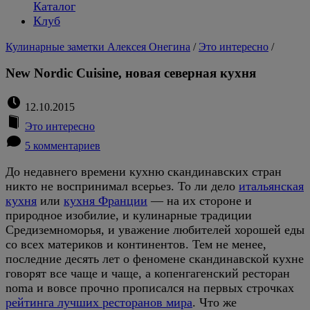
Каталог
Клуб
Кулинарные заметки Алексея Онегина
/
Это интересно
/
New Nordic Cuisine, новая северная кухня
12.10.2015
Это интересно
5 комментариев
До недавнего времени кухню скандинавских стран
никто не воспринимал всерьез. То ли дело
итальянская
кухня
или
кухня Франции
— на их стороне и
природное изобилие, и кулинарные традиции
Средиземноморья, и уважение любителей хорошей еды
со всех материков и континентов. Тем не менее,
последние десять лет о феномене скандинавской кухне
говорят все чаще и чаще, а копенгагенский ресторан
noma и вовсе прочно прописался на первых строчках
рейтинга лучших ресторанов мира
. Что же