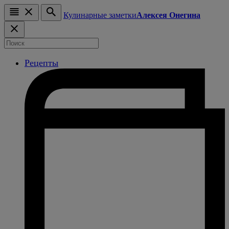
Кулинарные заметки
Алексея Онегина
Рецепты