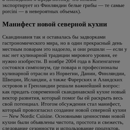
экспортирует из Финляндии белые грибы — те самые
porcini — в невероятных объемах).
Манифест новой северной кухни
Скандинавия так и оставалась бы задворками
гастрономического мира, но в один прекрасный день
местным поварам это надоело, и они решили — если у
нас нет кулинарной традиции мирового уровня, ее
нужно изобрести. В ноябре 2004 года в Копенгагене
состоялся симпозиум, где повара и профессионалы
кулинарной отрасли из Норвегии, Дании, Финляндии,
Швеции, Исландии, а также Фарерских и Аландских
островов и Гренландии решали важнейший вопрос:
как придать современной скандинавской кухне новый
вектор развития, который помог бы ей раскрыть весь
свой потенциал. Итогом обсуждения стал манифест,
который провозгласил создание новой северной кухни
— New Nordic Cuisine. Основными ценностями новой
кухни были объявлены чистота, простота и свежесть,
следование сезонности и использование продуктов,