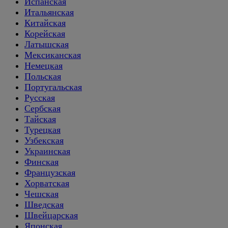
Испанская
Итальянская
Китайская
Корейская
Латышская
Мексиканская
Немецкая
Польская
Португальская
Русская
Сербская
Тайская
Турецкая
Узбекская
Украинская
Финская
Французская
Хорватская
Чешская
Шведская
Швейцарская
Японская