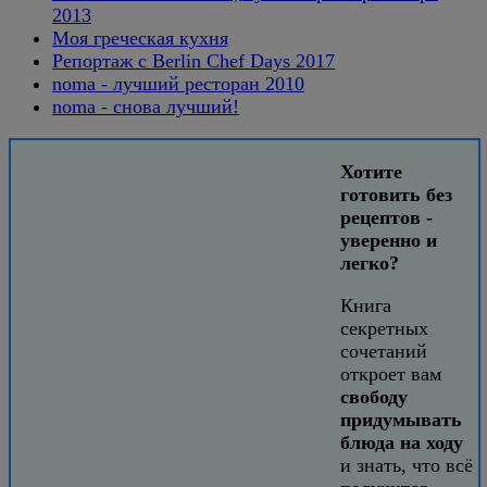
2013
Моя греческая кухня
Репортаж с Berlin Chef Days 2017
noma - лучший ресторан 2010
noma - снова лучший!
Хотите
готовить без
рецептов -
уверенно и
легко?
Книга
секретных
сочетаний
откроет вам
свободу
придумывать
блюда на ходу
и знать, что всё