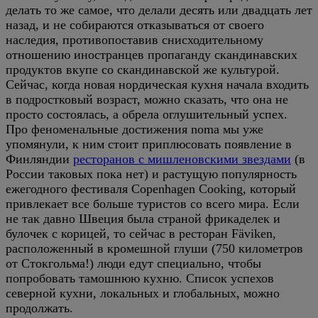
делать то же самое, что делали десять или двадцать лет
назад, и не собираются отказываться от своего
наследия, противопоставив снисходительному
отношению иностранцев пропаганду скандинавских
продуктов вкупе со скандинавской же культурой.
Сейчас, когда новая нордическая кухня начала входить
в подростковый возраст, можно сказать, что она не
просто состоялась, а обрела оглушительный успех.
Про феноменальные достижения noma мы уже
упомянули, к ним стоит приплюсовать появление в
Финляндии
ресторанов с мишленовскими звездами
(в
России таковых пока нет) и растущую популярность
ежегодного фестиваля Copenhagen Cooking, который
привлекает все больше туристов со всего мира. Если
не так давно Швеция была страной фрикаделек и
булочек с корицей, то сейчас в ресторан Fäviken,
расположенный в кромешной глуши (750 километров
от Стокгольма!) люди едут специально, чтобы
попробовать тамошнюю кухню. Список успехов
северной кухни, локальных и глобальных, можно
продолжать.