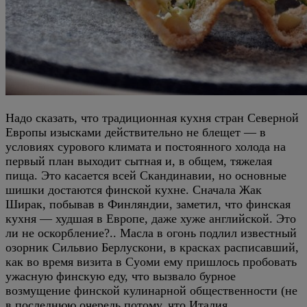
Надо сказать, что традиционная кухня стран Северной
Европы изысками действительно не блещет — в
условиях сурового климата и постоянного холода на
первый план выходит сытная и, в общем, тяжелая
пища. Это касается всей Скандинавии, но основные
шишки достаются финской кухне. Сначала Жак
Ширак, побывав в Финляндии, заметил, что финская
кухня — худшая в Европе, даже хуже английской. Это
ли не оскорбление?.. Масла в огонь подлил известный
озорник Сильвио Берлускони, в красках расписавший,
как во время визита в Суоми ему пришлось пробовать
ужасную финскую еду, что вызвало бурное
возмущение финской кулинарной общественности (не
в последнюю очередь потому, что Италия