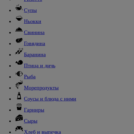
Супы
Ньокки
Свинина
Говядина
Баранина
Птица и дичь
Рыба
Морепродукты
Соусы и блюда с ними
Гарниры
Сыры
Хлеб и выпечка