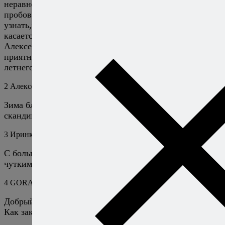
неравнодушный гурман и эстет,с удовольствием бы
пробовала все новое и интересное,чтобы больше
узнать,и во вкусах и в традициях и в дизайне,что
касается кулинарии и высокой кухни:).Спасибо Вам
Алексей!Чувствую,как меня снова наполняют
приятные чувства к кулинарному искусству после
летнего долгого перерыва и разъездов….:))
2
Алексей Онегин
16 октября 2015
Ответить
Зима близко! Скоро будем готовить что-то
скандинавское. :)
3
Иринка
16 октября 2015
Ответить
С большим удовольствием!!!Тем более под Вашим
чутким руководством:))
4
GORAN
25 марта 2018
Ответить
Добрый день!
Как заказат эту книгу?