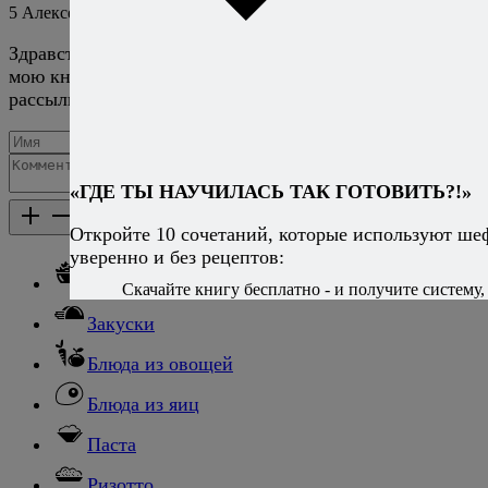
5
Алексей Онегин
26 марта 2018
Ответить
Здравствуйте! О какой книге идёт речь? Если вы про
мою книгу, то её можно получить, подписавшись на
рассылку сайта.
Добавить комментарий
«ГДЕ ТЫ НАУЧИЛАСЬ ТАК ГОТОВИТЬ?!»
Каталог рецептов
Каталог рецептов
Откройте 10 сочетаний, которые используют ше
уверенно и без рецептов:
Салаты
Скачайте книгу бесплатно - и получите систему, 
Закуски
Блюда из овощей
Блюда из яиц
Паста
Ризотто