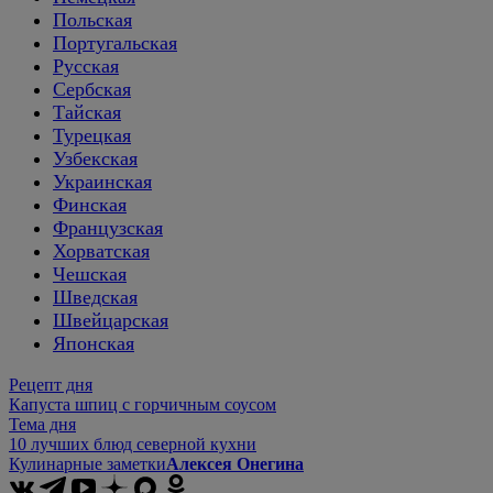
Польская
Португальская
Русская
Сербская
Тайская
Турецкая
Узбекская
Украинская
Финская
Французская
Хорватская
Чешская
Шведская
Швейцарская
Японская
Рецепт дня
Капуста шпиц с горчичным соусом
Тема дня
10 лучших блюд северной кухни
Кулинарные заметки
Алексея Онегина