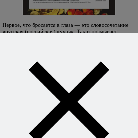
Первое, что бросается в глаза — это словосочетание
«русская (российская) кухня». Так и подмывает
спросить — так русская или российская? Совершенно
непонятно, какими соображениями логики и
политкорректности руководствовался неведомый
составитель Меморандума, однако такая сомнительная
формулировка в первом же его предложении
подрывает доверие ко всему документу в целом.
Впрочем, оставив в покое это заведомо неверное
уравнение и продравшись через канцеляризмы, мы
понимаем, что присоединившиеся к Меморандуму:
признают в русской кухне (уж простите, но в
дальнейшем «российскую» я буду просто
опускать) потенциал одной из самых успешных
кухонь на мировой арене,
подчеркивают необходимость развития локальных