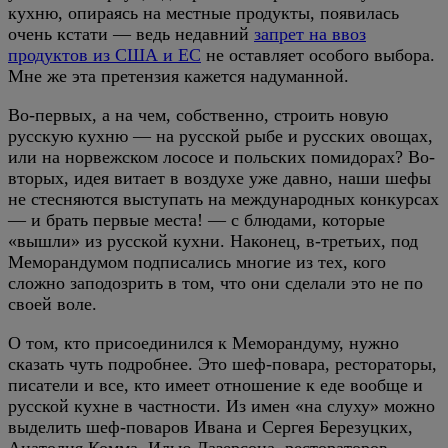
кухню, опираясь на местные продукты, появилась
очень кстати — ведь недавний
запрет на ввоз
продуктов из США и ЕС
не оставляет особого выбора.
Мне же эта претензия кажется надуманной.
Во-первых, а на чем, собственно, строить новую
русскую кухню — на русской рыбе и русских овощах,
или на норвежском лососе и польских помидорах? Во-
вторых, идея витает в воздухе уже давно, наши шефы
не стесняются выступать на международных конкурсах
— и брать первые места! — с блюдами, которые
«вышли» из русской кухни. Наконец, в-третьих, под
Меморандумом подписались многие из тех, кого
сложно заподозрить в том, что они сделали это не по
своей воле.
О том, кто присоединился к Меморандуму, нужно
сказать чуть подробнее. Это шеф-повара, рестораторы,
писатели и все, кто имеет отношение к еде вообще и
русской кухне в частности. Из имен «на слуху» можно
выделить шеф-поваров Ивана и Сергея Березуцких,