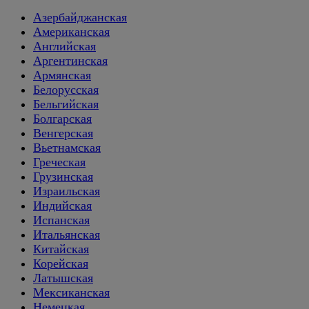
Азербайджанская
Американская
Английская
Аргентинская
Армянская
Белорусская
Бельгийская
Болгарская
Венгерская
Вьетнамская
Греческая
Грузинская
Израильская
Индийская
Испанская
Итальянская
Китайская
Корейская
Латышская
Мексиканская
Немецкая