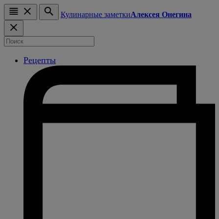
Кулинарные заметки
Алексея Онегина
Рецепты