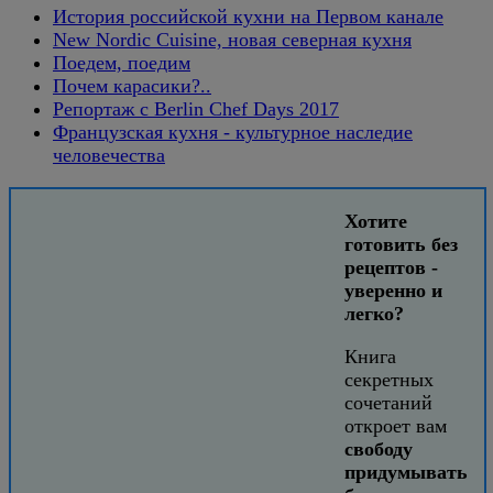
История российской кухни на Первом канале
New Nordic Cuisine, новая северная кухня
Поедем, поедим
Почем карасики?..
Репортаж с Berlin Chef Days 2017
Французская кухня - культурное наследие
человечества
Хотите
готовить без
рецептов -
уверенно и
легко?
Книга
секретных
сочетаний
откроет вам
свободу
придумывать