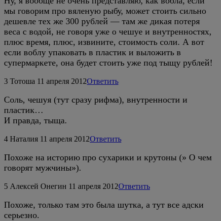
Ну, я вообще не очень представляю, как вобла, если
мы говорим про вяленую рыбу, может стоить сильно
дешевле тех же 300 рублей — там же дикая потеря
веса с водой, не говоря уже о чешуе и внутренностях,
плюс время, плюс, извините, стоимость соли. А вот
если воблу упаковать в пластик и выложить в
супермаркете, она будет стоить уже под тыщу рублей!
3
Тотоша
11 апреля 2012
Ответить
Соль, чешуя (тут сразу рифма), внутренности и
пластик…
И правда, тыща.
4
Наталия
11 апреля 2012
Ответить
Похоже на историю про сухарики и крутоны (» О чем
говорят мужчины»).
5
Алексей Онегин
11 апреля 2012
Ответить
Похоже, только там это была шутка, а тут все адски
серьезно.