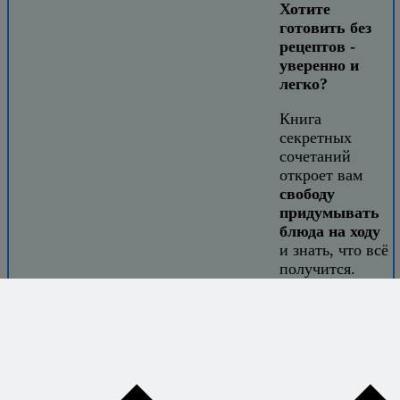
Хотите
готовить без
рецептов -
уверенно и
легко?
Книга
секретных
сочетаний
откроет вам
свободу
придумывать
блюда на ходу
и знать, что всё
получится.