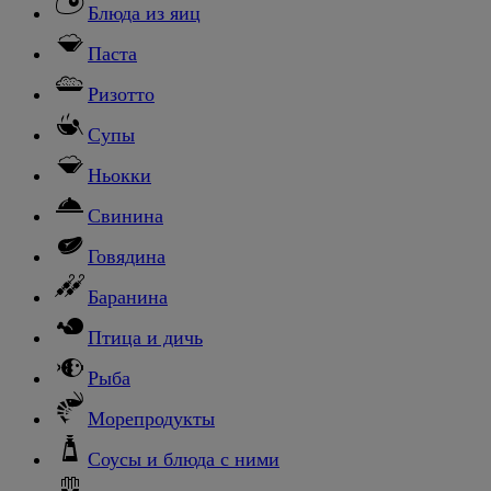
Блюда из яиц
Паста
Ризотто
Супы
Ньокки
Свинина
Говядина
Баранина
Птица и дичь
Рыба
Морепродукты
Соусы и блюда с ними