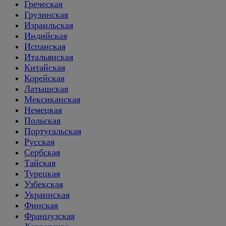
Греческая
Грузинская
Израильская
Индийская
Испанская
Итальянская
Китайская
Корейская
Латышская
Мексиканская
Немецкая
Польская
Португальская
Русская
Сербская
Тайская
Турецкая
Узбекская
Украинская
Финская
Французская