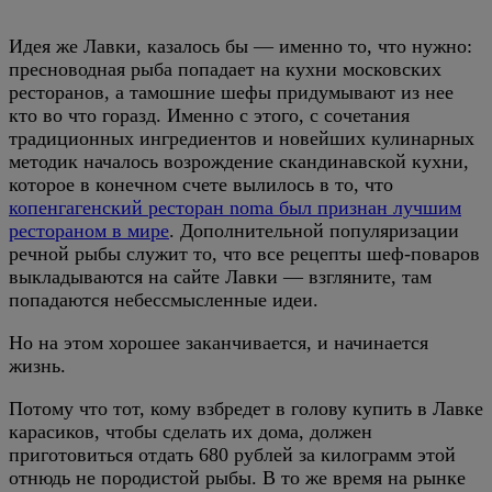
Идея же Лавки, казалось бы — именно то, что нужно:
пресноводная рыба попадает на кухни московских
ресторанов, а тамошние шефы придумывают из нее
кто во что горазд. Именно с этого, с сочетания
традиционных ингредиентов и новейших кулинарных
методик началось возрождение скандинавской кухни,
которое в конечном счете вылилось в то, что
копенгагенский ресторан noma был признан лучшим
рестораном в мире
. Дополнительной популяризации
речной рыбы служит то, что все рецепты шеф-поваров
выкладываются на сайте Лавки — взгляните, там
попадаются небессмысленные идеи.
Но на этом хорошее заканчивается, и начинается
жизнь.
Потому что тот, кому взбредет в голову купить в Лавке
карасиков, чтобы сделать их дома, должен
приготовиться отдать 680 рублей за килограмм этой
отнюдь не породистой рыбы. В то же время на рынке