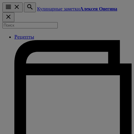
Кулинарные заметки
Алексея Онегина
Рецепты