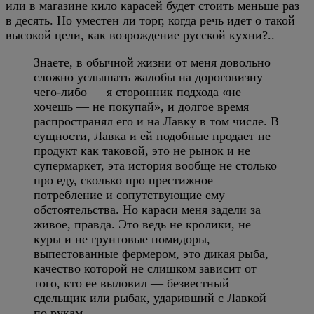
или в магазине кило карасей будет стоить меньше раз
в десять. Но уместен ли торг, когда речь идет о такой
высокой цели, как возрождение русской кухни?..
Знаете, в обычной жизни от меня довольно
сложно услышать жалобы на дороговизну
чего-либо — я сторонник подхода «не
хочешь — не покупай», и долгое время
распространял его и на Лавку в том числе. В
сущности, Лавка и ей подобные продает не
продукт как таковой, это не рынок и не
супермаркет, эта история вообще не столько
про еду, сколько про престижное
потребление и сопутствующие ему
обстоятельства. Но караси меня задели за
живое, правда. Это ведь не кролики, не
куры и не грунтовые помидоры,
выпестованные фермером, это дикая рыба,
качество которой не слишком зависит от
того, кто ее выловил — безвестный
сдельщик или рыбак, ударивший с Лавкой
по рукам.