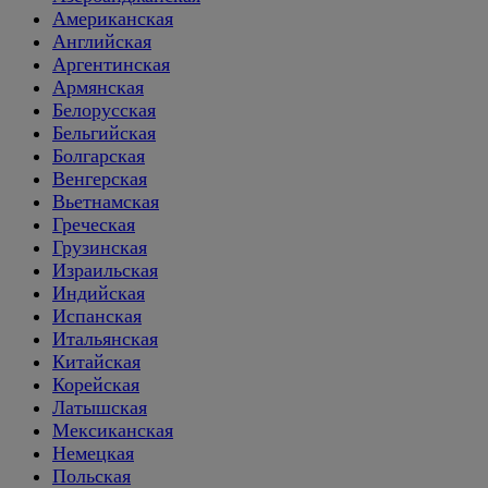
Американская
Английская
Аргентинская
Армянская
Белорусская
Бельгийская
Болгарская
Венгерская
Вьетнамская
Греческая
Грузинская
Израильская
Индийская
Испанская
Итальянская
Китайская
Корейская
Латышская
Мексиканская
Немецкая
Польская