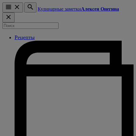
Кулинарные заметки
Алексея Онегина
Рецепты