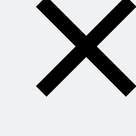
уверенно и
легко?
Книга
секретных
сочетаний
откроет вам
свободу
придумывать
блюда на ходу
и знать, что всё
получится.