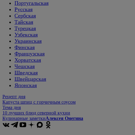
Португальская
Русская
Сербская
Тайская
Турецкая
Узбекская
Украинская
Финская
Французская
Хорватская
Чешская
Шведская
Швейцарская
Японская
Рецепт дня
Капуста шпиц с горчичным соусом
Тема дня
10 лучших блюд северной кухни
Кулинарные заметки
Алексея Онегина