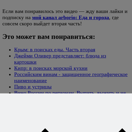
Если вам понравилось это видео — жду ваши лайки и
подписку на
мой канал arborio: Еда и города
, где
совсем скоро выйдет вторая часть!
Это может вам понравиться:
Крым: в поисках еды. Часть вторая
Джейми Оливер представляет: блюда из
картошки
Кипр: в поисках морской кухни
Российским винам - защищенное географическое
наименование
Пиво и устрицы
Вино России по регионам. Выпить, выжить и не
разориться
Хотите
готовить без
рецептов -