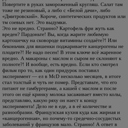
Повертите в руках замороженный кругляш. Салат там
тоже не резиновый, а либо с «Белой дачи», либо
«Дмитровский». Короче, синтетических продуктов или
тм соевых нет. Это выдумки.
Это не вредно. Странно? Картофель фри жуть как
вреден? Пардоньте! Вы, когда жарите любимую
картошечку на сковороде витамины создаёте?! Или
беконьчик для яишенки поджариваете канцерогены не
плодите?! Не надо песен! В этом ключе всё жаренное
вредно. А макароны с маслом и сыром не склоняют к
полноте?! И вообще, есть вредно. Если кто смотрел
фильм про то, как один придурок поставил
эксперимент — ел в McD несколько месяцев, в итоге
стал толстый и чуть не помер. Представьте, что его
питают не гамбургерами, а кашей с маслом и после
этого он ещё кринку молока засаживает вместо колы,
представляю, какую ряху он наест к концу
эксперимента! Дело не в еде, а в её количестве и
разнообразии. Французская кухня куда как жирная и
«канцерогенная», но почему-то средечно-сосудистых
заболеваний у французов мало. Странно! А ответ в