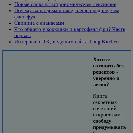
Новые слова в гастрономическом лексиконе
Почему ваша домашняя еда ещё вреднее, чем
фаст-фуд
Свинина с ананасами
Что общего у корюшки и картофеля фри? Часть
первая.
Интервью с TK, ведущим сайта Thug Kitchen
Хотите
готовить без
рецептов -
уверенно и
легко?
Книга
секретных
сочетаний
откроет вам
свободу
придумывать