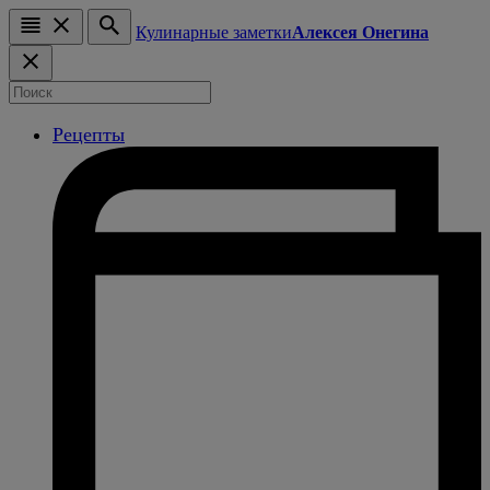
Кулинарные заметки
Алексея Онегина
Рецепты