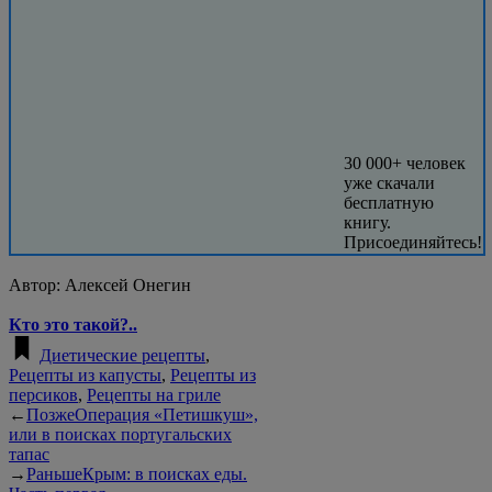
30 000+ человек
уже скачали
бесплатную
книгу.
Присоединяйтесь!
Автор:
Алексей Онегин
Кто это такой?..
Диетические рецепты
,
Рецепты из капусты
,
Рецепты из
персиков
,
Рецепты на гриле
←
Позже
Операция «Петишкуш»,
или в поисках португальских
тапас
→
Раньше
Крым: в поисках еды.