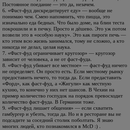
Постоянное поедание — это да, незачем.
6. «Фаст-фуд дискредитирует еду» — вообще не
понимаю чем. Смею напомнить, что пицца, это
изначально еда бедных. Что было доме, на блин теста
покрошили и в печку. Просто и дёшево. Это уж потом
возвели это в «особую науку». Это как пироги печь —
кто этим всю жизнь занимался, тому не сложно, а кто
никогда не делал, целая наука.
7. «Фаст-фуд ограничивает кругозор» — кругозор
зависит от человека, а не от фаст-фуда.
8. «Фаст-фуд убивает все местное» — фаст-фуд ничего
не определяет. Он просто есть. Если местному рынку
предоставить нечего, то тогда да. Если предаставить
«Форд», как фаст-фуд, а «Жигули» как местную
кухню, то конечно у них нет шансов. В Чехии на
пример количество госпудок на порядок превосходит
количество фаст-фуда. В Германии тоже.
9. «Фаст-фуд лишает общения» — если схватить
гамбургер и убезть, тогда да. Но и в ресторане вы не
подсадите за соседний столик поболтать. Я знаю
многих людей, кто познакомился в McD :) .