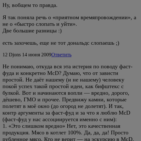
Ну, вобщем то правда.
Я так поняла речь о «приятном времяпровождении», а
не о «быстро слопать и уйти».
Две большие разницы :)
есть захочешь, еще не тот дональдс слопаешь ;)
12
Djons
14 июня 2009
Ответить
Не понимаю, откуда вся эта истерия по поводу фаст-
фуда и конкретно McD? Думаю, что от зависти
простой. Не даёт нашему (и не нашему) человеку
покой успех такой простой идеи, как бифштекс с
булкой. Вот и начинаются вопли — вредно, дорого,
дёшево, ГМО и прочее. Предвижу камни, которые
полетят в моё окно (до огород не долетят). И так,
контр аргументы за фаст-фуд и за что я люблю McD
(фаст-фуд у нас ассоциируется именно с ним):
1. «Это слишком вредно» Нет, это качественная
продукция. Мясо в котлет 100%. Да, да, да! Просто
рубленное мясо. Кто не верит — на эскурсию в McD.