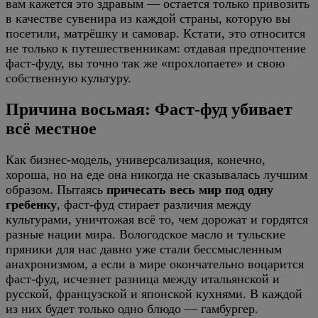
вам кажется это здравым — остается только привозить
в качестве сувенира из каждой страны, которую вы
посетили, матрёшку и самовар. Кстати, это относится
не только к путешественникам: отдавая предпочтение
фаст-фуду, вы точно так же «прохлопаете» и свою
собственную культуру.
Причина восьмая: Фаст-фуд убивает
всё местное
Как бизнес-модель, универсализация, конечно,
хороша, но на еде она никогда не сказывалась лучшим
образом. Пытаясь
причесать весь мир под одну
гребенку
, фаст-фуд стирает различия между
культурами, уничтожая всё то, чем дорожат и гордятся
разные нации мира. Вологодское масло и тульские
пряники для нас давно уже стали бессмысленным
анахронизмом, а если в мире окончательно воцарится
фаст-фуд, исчезнет разница между итальянской и
русской, французской и японской кухнями. В каждой
из них будет только одно блюдо — гамбургер.