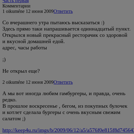
Часть первая
Комментарии
1
oikuméne
12 июня 2009
Ответить
Со вчерашнего утра пытаюсь высказаться :)
Здесь прямо таки напрашивается одиннадцатый пункт.
Открылся новый прекрасный ресторачик со здоровой
и вкусной домашней едой.
адрес, часы работы
;)
Не открыл еще?
2
oikuméne
12 июня 2009
Ответить
А мы вот иногда любим гамбургеры, и правда, очень
редко.
В прошлое воскресенье , бегом, из покупных булочек
и котлет сделала бургеры с очень вкусным свежим
салатом ;)
http://keep4u.ru/imgs/b/2009/06/12/a5/a576f0e815f8d7456