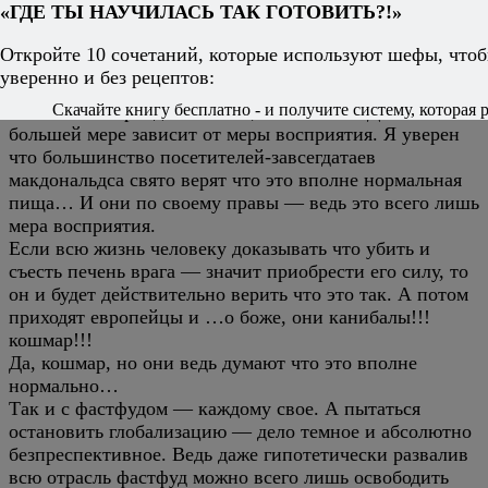
7
Nimbul
12 июня 2009
Ответить
«ГДЕ ТЫ НАУЧИЛАСЬ ТАК ГОТОВИТЬ?!»
…Человечество несколько миллионов лет… ело сырое
Откройте 10 сочетаний, которые используют шефы, чтоб
мясо и считало это нормальным. Период
уверенно и без рецептов:
цивилизованного общества очень мал по сравнению с
Скачайте книгу бесплатно - и получите систему, которая р
остальным периодом эволюции человека. Да и все по
большей мере зависит от меры восприятия. Я уверен
что большинство посетителей-завсегдатаев
макдональдса свято верят что это вполне нормальная
пища… И они по своему правы — ведь это всего лишь
мера восприятия.
Если всю жизнь человеку доказывать что убить и
съесть печень врага — значит приобрести его силу, то
он и будет действительно верить что это так. А потом
приходят европейцы и …о боже, они канибалы!!!
кошмар!!!
Да, кошмар, но они ведь думают что это вполне
нормально…
Так и с фастфудом — каждому свое. А пытаться
остановить глобализацию — дело темное и абсолютно
безпреспективное. Ведь даже гипотетически развалив
всю отрасль фастфуд можно всего лишь освободить