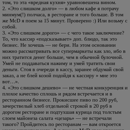
том, то эта «вредная кухня» уравновешена вином.
2. «Это слишком долго» — в любом кафе я потрачу
минмум(!) полчаса, в ресторане и того больше. В том
же McD я поем за 15 минут. Проверено :) Или возьму с
собой.
3. «Это слишком дорого» — с чего такое заключение?
То, что кассир «подсказывает» доп. блюдо, так это
бизнес. Не хочешь — не бери. На этом основании
можно рассматривать все супермаркеты как зло, ибо в
них тратится денег больше, чем в обычной булочной.
Умей не поддаваться нажиму и умей тратить свои
деньги. Стоя в очереди в кассу, заранее обдумай свой
заказ, а не блей козой подойдя к кассиру » мне это
вот…».
4. «Это слишком дешево» — не честная конкуренция и
плохое качество сплошь и рядом встречается и в
ресторанном бизнесе. Прокисшее пиво по 200 руб,
зачерствелый хлеб отдельной строкой в 20 руб в
дорогом ресторане и подтухшая курица под толстым
слоем майонеза салата «цезарь» — не встречали
такого? Пройдитесь по ресторанам — вам откроется