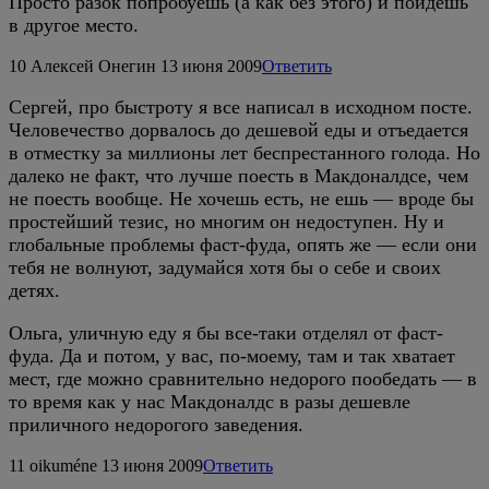
Просто разок попробуешь (а как без этого) и пойдешь
в другое место.
10
Алексей Онегин
13 июня 2009
Ответить
Сергей, про быстроту я все написал в исходном посте.
Человечество дорвалось до дешевой еды и отъедается
в отместку за миллионы лет беспрестанного голода. Но
далеко не факт, что лучше поесть в Макдоналдсе, чем
не поесть вообще. Не хочешь есть, не ешь — вроде бы
простейший тезис, но многим он недоступен. Ну и
глобальные проблемы фаст-фуда, опять же — если они
тебя не волнуют, задумайся хотя бы о себе и своих
детях.
Ольга, уличную еду я бы все-таки отделял от фаст-
фуда. Да и потом, у вас, по-моему, там и так хватает
мест, где можно сравнительно недорого пообедать — в
то время как у нас Макдоналдс в разы дешевле
приличного недорогого заведения.
11
oikuméne
13 июня 2009
Ответить