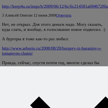
http://keep4u.ru/imgs/b/2009/06/12/6c/6c214581a694672f0
3
Алексей Онегин
12 июня 2009
Ответить
Нет, не открыл. Для этого деньги надо. Могу сказать,
куда слать, и вообще, я голосование новое подвесил. :)
А бургеры я тоже как-то раз любил:
http://www.arborio.ru/2008/08/20/burgery-iz-baraniny-s-
tomatnym-chatni/
Правда, сейчас, спустя почти год, многое сделал бы
совершенно иначе.
4
Natalyushka
12 июня 2009
Ответить
согласен что фаст фуд вреден но без него трудно
обойтись
5
Алексей Онегин
12 июня 2009
Ответить