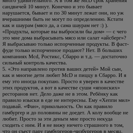
много удивительного. А в том же McD срок хранения
сандвичей 10 минут. Конечно и это бывает
нарушается, бывает и по 30 минут лежат они, но уж
вчерашними быть не могут по определению. Кстати
как и шаурам (мясо да, а сама шаурам нет :) ).
«Продукты, которые вы выбросили бы дом» — с чего
это мне дома выбрасывать мясо или салат «айсберг»?
Я выбрасываю только испорченные продукты. В фаст-
фуде только испорченное продают? Нет. В больших
компаниях Mcd, Ростикс, Сбарро и т.д. — достаточно
сильный контроль качества.
5. «Это направлено против ваших детей» Мой сын,
как и многие дети любит McD и пиццу в Сбарро. И я
ему это иногда покупаю. Просто я уверен в качестве
этих продуктов, а вот в качестве суши «японских»
ресторанов нет. Дело даже не в этом. Ребёнку как
правило изыски в еде не интересны. Ему «Хеппи мил»
подавай. «Фан», прикольность. Он как правило
гамбургер и до половины не доедет. А колу вообще не
любит. Просто за эти деньги мне просто некуда
сходить с ним. И я не вижу ничего страшного в том,
что он съест пару гамбургеров-чизбургеров в месяц.