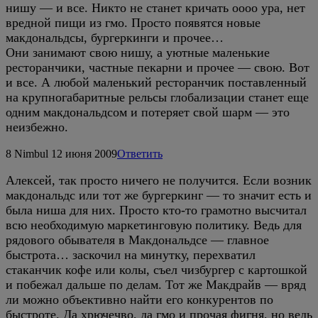
нишу — и все. Никто не станет кричать оооо ура, нет
вредной пищи из гмо. Просто появятся новые
макдональдсы, бургеркинги и прочее…
Они занимают свою нишу, а уютные маленькие
ресторанчики, частные пекарни и прочее — свою. Вот
и все. А любой маленький ресторанчик поставленный
на крупногабаритные рельсы глобализации станет еще
одним макдональдсом и потеряет свой шарм — это
неизбежно.
8
Nimbul
12 июня 2009
Ответить
Алексей, так просто ничего не получится. Если возник
макдональдс или тот же бургеркинг — то значит есть и
была ниша для них. Просто кто-то грамотно высчитал
всю необходимую маркетинговую политику. Ведь для
рядового обывателя в Макдональдсе — главное
быстрота… заскочил на минутку, перехватил
стаканчик кофе или колы, съел чизбургер с картошкой
и побежал дальше по делам. Тот же Макдрайв — вряд
ли можно объективно найти его конкурентов по
быстроте. Да хрючечво, да гмо и прочая фигня, но ведь