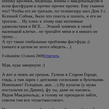
побоку кролики, индейцы, войны с макдональдсом и
всем фастфудом и прочее прочее прочее. Ему главное
что? Чтобы его не трогали, по телевизору шел Дом 3 с
Ксенией Собчак, было что поесть и попить, и его не
трогали… Ну плюс к этому еще интимные
удовольствия и ВСЕ… Этакий хомячек в своей
маленькой клетке.. не трогайте меня и я никого не
трону…
А тут такие глобальные проблемы фастфуда ;)
(никого в целом не хотел обидеть…)
9
oikuméne
13 июня 2009
Ответить
Мдя, куда завернули :)
А вот и опять же грешок. Гуляли в Старом Городе,
глядь, а там ларек с датскими сосисками и булочками.
Новенькое! Голодные, аки…:) Ну купили (у мужа
ностальгия по Дании), фу ты, даже не наелись.
Рядом Макдональдс, в голову не приходило зайти,
совсем там все «пластмассовое».