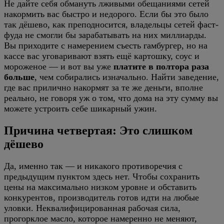
Не дайте себя обмануть лживыми обещаниями сетей
накормить вас быстро и недорого. Если бы это было
так дёшево, как преподносится, владельцы сетей фаст-
фуда не смогли бы зарабатывать на них миллиарды.
Вы приходите с намерением съесть гамбургер, но на
кассе вас уговаривают взять ещё картошку, соус и
мороженое — и вот вы уже
платите в полтора раза
больше
, чем собирались изначально. Найти заведение,
где вас прилично накормят за те же деньги, вполне
реально, не говоря уж о том, что дома на эту сумму вы
можете устроить себе шикарный ужин.
Причина четвертая: Это слишком
дёшево
Да, именно так — и никакого противоречия с
предыдущим пунктом здесь нет. Чтобы сохранить
цены на максимально низком уровне и обставить
конкурентов, производитель готов идти на любые
уловки. Неквалифицированная рабочая сила,
прогорклое масло, которое намеренно не меняют,