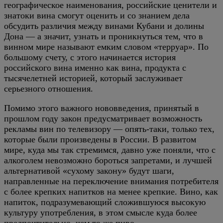
географическое наименования, российские ценители и
знатоки вина смогут оценить и со знанием дела
обсудить различия между винами Кубани и долины
Дона — а значит, узнать и проникнуться тем, что в
винном мире называют емким словом «терруар». По
большому счету, с этого начинается история
российского вина именно как вина, продукта с
тысячелетней историей, который заслуживает
серьезного отношения.
Помимо этого важного нововведения, принятый в
прошлом году закон предусматривает возможность
рекламы вин по телевизору — опять-таки, только тех,
которые были произведены в России. В развитом
мире, куда мы так стремимся, давно уже поняли, что с
алкоголем невозможно бороться запретами, и лучшей
альтернативой «сухому закону» будут шаги,
направленные на переключение внимания потребителя
с более крепких напитков на менее крепкие. Вино, как
напиток, подразумевающий сложившуюся высокую
культуру употребления, в этом смысле куда более
предпочтительно, чем то же пиво.