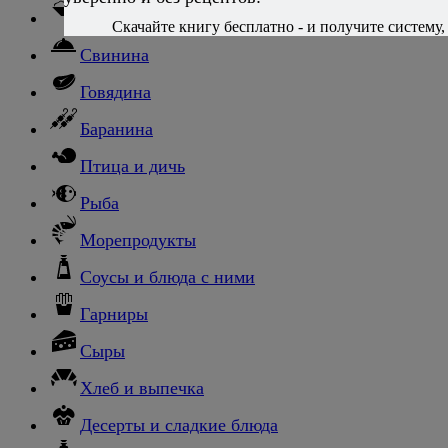
Ньокки
Скачайте книгу бесплатно - и получите систему, 
Свинина
Говядина
Баранина
Птица и дичь
Рыба
Морепродукты
Соусы и блюда с ними
Гарниры
Сыры
Хлеб и выпечка
Десерты и сладкие блюда