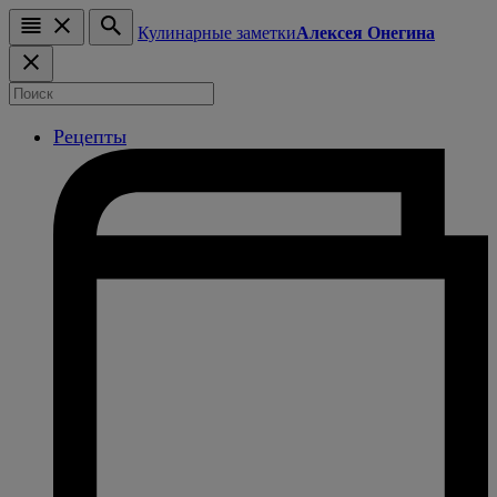
Кулинарные заметки
Алексея Онегина
Рецепты