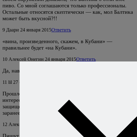
пиво. Со мной соглашаются только профессионалы.
Остальные относятся скептически — как, мол Балтика
может быть вкусной?!!
9
Даари
24 января 2015
Ответить
«вина, произведенного, скажем, в Кубани» —
правильнее будет «на Кубани».
10
Алексей Онегин
24 января 2015
Ответить
Да, наверное :)
11
lil
27 октября 2016
Ответить
Прошло свыше года после написания статьи. Меня
интересует итог: появились ли в России вина,
защищенные географическими указаниями? Спасибо
заранее за ответ.
12
Алексей Онегин
27 октября 2016
Ответить
Пишут, что да, хотя, конечно, если мы говорим о