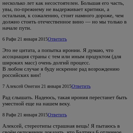
несколько лет как несостоятелен. Большая его часть,
увы, по-прежнему не выдерживает критики, а
остальная, к сожалению, стоит намного дороже, чем
должно стоить отечественное вино — но мы только в
начале пути.
6
Рафи
21 января 2015
Ответить
Это не цитата, а попытка иронии. Я думаю, что
ассоциация страны с тем или иным продуктом (для
широких масс) очень долгий процесс.
В любом случае я буду искренне рад возрождению
российских вин!
7
Алексей Онегин
21 января 2015
Ответить
Рад слышать. Надеюсь, такая ирония перестанет быть
уместной еще на нашем веку.
8
Рафи
21 января 2015
Ответить
Алексей, стереотипы страшная вещь! Я пытаюсь в
своём окружении доказать, что Балтика 6 отличное