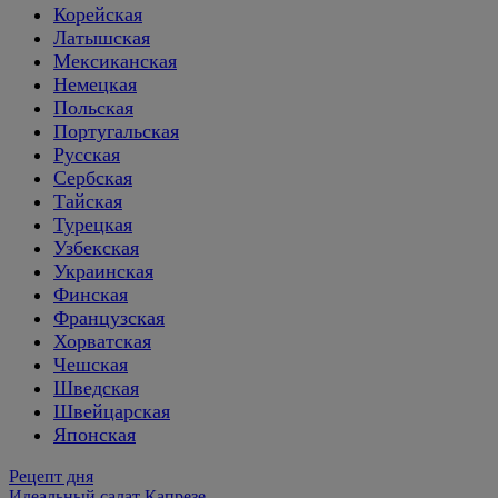
Корейская
Латышская
Мексиканская
Немецкая
Польская
Португальская
Русская
Сербская
Тайская
Турецкая
Узбекская
Украинская
Финская
Французская
Хорватская
Чешская
Шведская
Швейцарская
Японская
Рецепт дня
Идеальный салат Капрезе