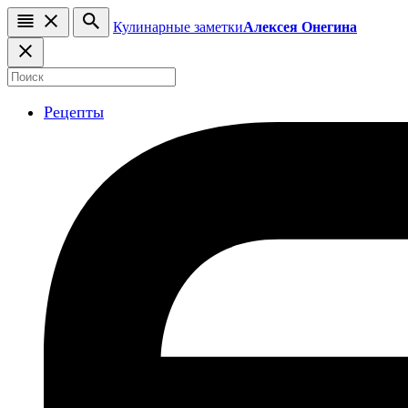
Кулинарные заметки
Алексея Онегина
Рецепты