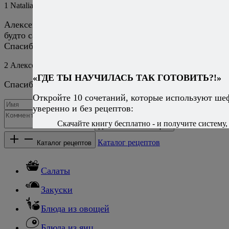
1
Natalia
19 марта 2014
Ответить
Алексей, вас почитаешь, как
будто сам побывал…
Спасибо.
2
Алексей Онегин
19 марта 2014
Ответить
«ГДЕ ТЫ НАУЧИЛАСЬ ТАК ГОТОВИТЬ?!»
Спасибо!
Откройте 10 сочетаний, которые используют ше
уверенно и без рецептов:
Скачайте книгу бесплатно - и получите систему, 
Добавить комментарий
Каталог рецептов
Каталог рецептов
Салаты
Закуски
Блюда из овощей
Блюда из яиц