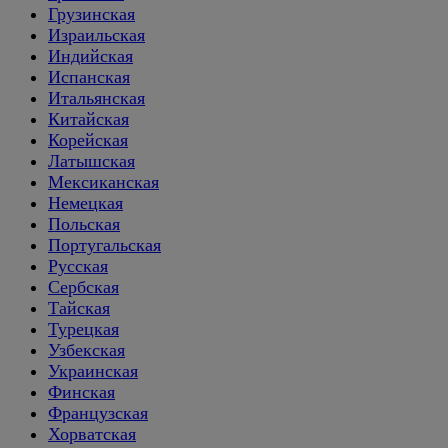
Грузинская
Израильская
Индийская
Испанская
Итальянская
Китайская
Корейская
Латышская
Мексиканская
Немецкая
Польская
Португальская
Русская
Сербская
Тайская
Турецкая
Узбекская
Украинская
Финская
Французская
Хорватская