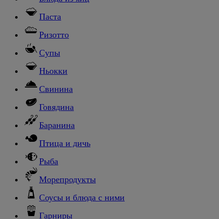
Паста
Ризотто
Супы
Ньокки
Свинина
Говядина
Баранина
Птица и дичь
Рыба
Морепродукты
Соусы и блюда с ними
Гарниры