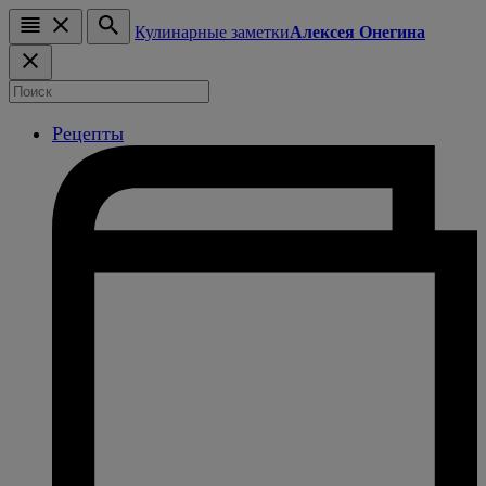
Кулинарные заметки
Алексея Онегина
Рецепты