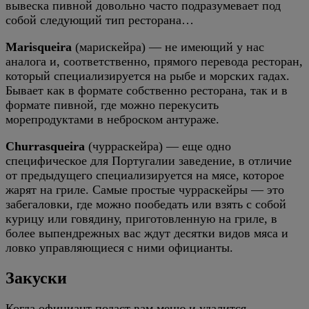
вывеска пивной довольно часто подразумевает под
собой следующий тип ресторана…
Marisqueira
(марискейра) — не имеющий у нас
аналога и, соответственно, прямого перевода ресторан,
который специализируется на рыбе и морских гадах.
Бывает как в формате собственно ресторана, так и в
формате пивной, где можно перекусить
морепродуктами в неброском антураже.
Churrasqueira
(чурраскейра) — еще одно
специфическое для Португалии заведение, в отличие
от предыдущего специализируется на мясе, которое
жарят на гриле. Самые простые чурраскейры — это
забегаловки, где можно пообедать или взять с собой
курицу или говядину, приготовленную на гриле, в
более выпендрежных вас ждут десятки видов мяса и
ловко управляющиеся с ними официанты.
Закуски
Когда официант подаст вам меню и удалится,