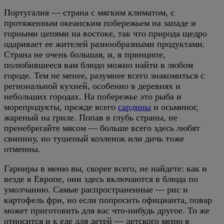
Португалия — страна с мягким климатом, с
протяженным океанским побережьем на западе и
горными цепями на востоке, так что природа щедро
одаривает ее жителей разнообразными продуктами.
Страна не очень большая, и, в принципе,
полюбившееся вам блюдо можно найти в любом
городе. Тем не менее, разумнее всего знакомиться с
региональной кухней, особенно в деревнях и
небольших городах. На побережье это рыба и
морепродукты, прежде всего
сардины
и осьминог,
жареный на гриле. Попав в глубь страны, не
пренебрегайте мясом — больше всего здесь любят
свинину, но тушеный козленок или дичь тоже
отменны.
Гарниры в меню вы, скорее всего, не найдете: как и
везде в Европе, они здесь включаются в блюда по
умолчанию. Самые распространенные — рис и
картофель фри, но если попросить официанта, повар
может приготовить для вас что-нибудь другое. То же
относится и к еде для детей — детского меню в