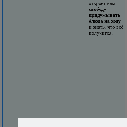
откроет вам
свободу
придумывать
блюда на ходу
и знать, что всё
получится.