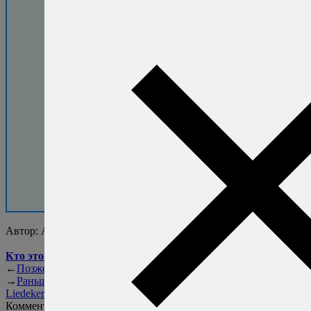
30 000+ человек
уже скачали
бесплатную
книгу.
Присоединяйтесь!
Автор:
Алексей Онегин
Кто это такой?..
←
Позже
noma — снова лучший!
→
Раньше
Ресторан De Heeren van
Liedekercke
Комментарии