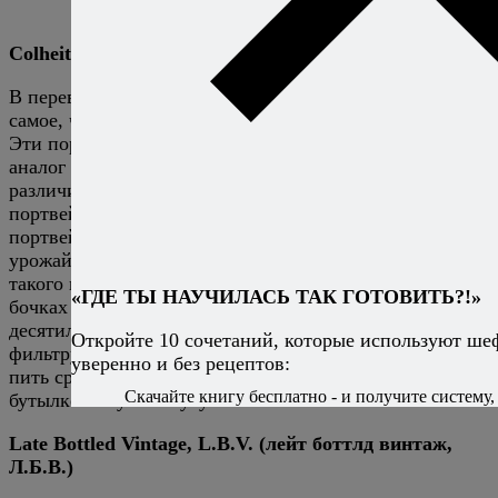
именно так. Ну, почти так
Colheita (колейта)
В переводе с португальского colheita означает то же
самое, что vintage в переводе с английского: урожай.
Эти портвейны — разновидность tawny и условный
аналог винтажных портвейнов, с поправкой на
различия между tawny и ruby. В общем и целом,
портвейны colheita производятся так же, как
портвейны tawny, но из винограда одного года, когда
урожай оказался особенно выдающимся. На бутылке
такого портвейна указывают не срок выдержки в
«ГДЕ ТЫ НАУЧИЛАСЬ ТАК ГОТОВИТЬ?!»
бочках (который подчас достигает нескольких
десятилетий), а год урожая. При розливе его
Откройте 10 сочетаний, которые используют ше
фильтруют, в результате чего портвейн colheita можно
уверенно и без рецептов:
пить сразу после покупки — дальнейшая выдержка в
Скачайте книгу бесплатно - и получите систему, 
бутылке его уже не улучшит.
Late Bottled Vintage, L.B.V. (лейт боттлд винтаж,
Л.Б.В.)