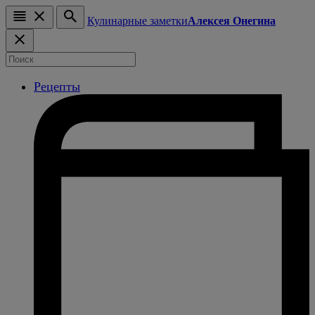
Кулинарные заметки
Алексея Онегина
Рецепты