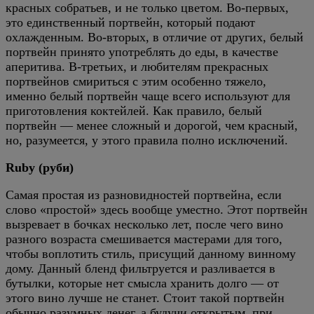
красных собратьев, и не только цветом. Во-первых,
это единственный портвейн, который подают
охлажденным. Во-вторых, в отличие от других, белый
портвейн принято употреблять до еды, в качестве
аперитива. В-третьих, и любителям прекрасных
портвейнов смириться с этим особенно тяжело,
именно белый портвейн чаще всего используют для
приготовления коктейлей. Как правило, белый
портвейн — менее сложный и дорогой, чем красный,
но, разумеется, у этого правила полно исключений.
Ruby (руби)
Самая простая из разновидностей портвейна, если
слово «простой» здесь вообще уместно. Этот портвейн
вызревает в бочках несколько лет, после чего вино
разного возраста смешивается мастерами для того,
чтобы воплотить стиль, присущий данному винному
дому. Данный бленд фильтруется и разливается в
бутылки, которые нет смысла хранить долго — от
этого вино лучше не станет. Стоит такой портвейн
обычно разумных денег, а будучи открытым, при