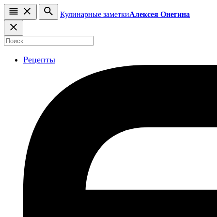
Кулинарные заметки
Алексея Онегина
Рецепты