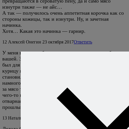
превращаются в сероватую пену, да и само мясо
изнутри также — не айс…
А так — получилось очень аппетитная корочка как со
стороны кожицы, так и изнутри. Ну, и зачетная
начинка.
Хотя… Какая это начинка — гарнир.
12
Алексей Онегин
23 октября 2017
Ответить
У меня в детстве была реакция на курицу, подобная
вашей. Запах курицы, которую только начали жарить,
был для меня омерзителен, при том, что в принципе
курицу я ел, потому что потом он куда-то девался, и
становился более приятным. Но полюбил курицу я уже
намного позже. Все равно не думаю, что ем ее часто, и
за мясо тоже толком не считаю, но иногда хочется
чего-то вот эдакого, как эта запеченная курица, или
отварная в кантонском стиле, которую я готовил в
прошлый раз.
13
Наталья
27 октября 2017
Ответить
Делала без грибов. Курица получилась неплохая.