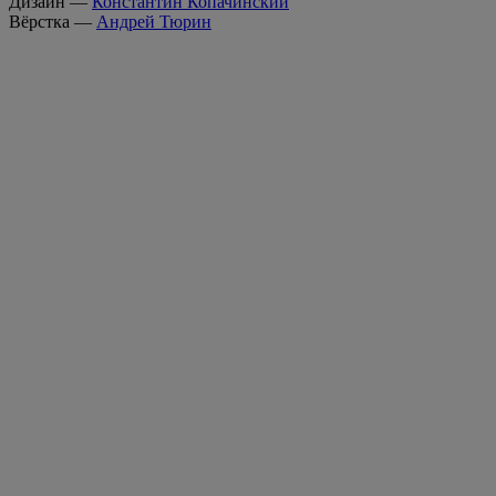
Дизайн —
Константин Копачинский
Вёрстка —
Андрей Тюрин