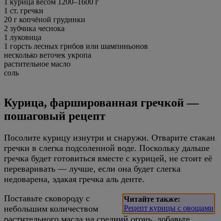
1 курица весом 1200–1600 г
1 ст. гречки
20 г копчёной грудинки
2 зубчика чеснока
1 луковица
1 горсть лесных грибов или шампиньонов
несколько веточек укропа
растительное масло
соль
Курица, фаршированная гречкой —
пошаговый рецепт
Посолите курицу изнутри и снаружи. Отварите стакан
гречки в слегка подсоленной воде. Поскольку дальше
гречка будет готовиться вместе с курицей, не стоит её
переваривать — лучше, если она будет слегка
недоварена, эдакая гречка аль денте.
Поставьте сковороду с
Читайте также:
небольшим количеством
Рецепт курицы с овощами
растительного масла на средний огонь, добавьте