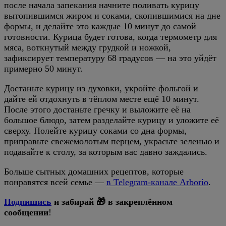
после начала запекания начните поливать курицу
вытопившимся жиром и соками, скопившимися на дне
формы, и делайте это каждые 10 минут до самой
готовности. Курица будет готова, когда термометр для
мяса, воткнутый между грудкой и ножкой,
зафиксирует температуру 68 градусов — на это уйдёт
примерно 50 минут.
Достаньте курицу из духовки, укройте фольгой и
дайте ей отдохнуть в тёплом месте ещё 10 минут.
После этого достаньте гречку и выложите её на
большое блюдо, затем разделайте курицу и уложите её
сверху. Полейте курицу соками со дна формы,
приправьте свежемолотым перцем, украсьте зеленью и
подавайте к столу, за которым вас давно заждались.
Больше сытных домашних рецептов, которые
понравятся всей семье —
в Telegram-канале Arborio
.
Подпишись
и забирай 🎁 в закреплённом
сообщении
!