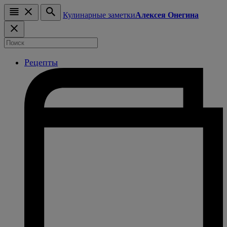
Кулинарные заметки
Алексея Онегина
Рецепты