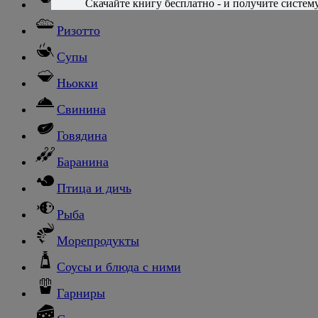
Скачайте книгу бесплатно - и получите систему,
Паста
Ризотто
Супы
Ньокки
Свинина
Говядина
Баранина
Птица и дичь
Рыба
Морепродукты
Соусы и блюда с ними
Гарниры