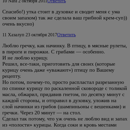
10
Nara
2 октября 2011
Ответить
Спасибо!) утка стоит в духовке и сводит меня с ума
своим запахом) так же сделала ваш грибной крем-суп))
очень вкусно)
11
Хазалуп
23 октября 2017
Ответить
Люблю гречку, как начинку. В птицу, в мясные рулеты,
в пироги и пирожки. С грибами — особенно.
И не люблю курицу.
Решил, все-таки, приготовить для своих (которые
курицу очень даже «уважают») птицу по Вашему
рецепту.
Но потом, почему-то, просто распластал разрезанную
по спинке курицу по раскаленной сковороде с толикой
масла, обжарил, придавив гнетом, по десятку минут с
каждой стороны, и отправил в духовку, уложив на
слой начинки из грибов (шампиньоны с вешенками) и
гречки. Через 20 минут — на стол.
Сделал так потому, что уж очень не люблю вид и запах
из «полости» курицы. Когда соки и кровь местами