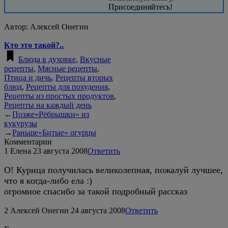
Присоединяйтесь!
Автор:
Алексей Онегин
Кто это такой?..
Блюда в духовке
,
Вкусные
рецепты
,
Мясные рецепты
,
Птица и дичь
,
Рецепты вторых
блюд
,
Рецепты для похудения
,
Рецепты из простых продуктов
,
Рецепты на каждый день
←
Позже
«Рёбрышки» из
кукурузы
→
Раньше
«Битые» огурцы
Комментарии
1
Елена
23 августа 2008
Ответить
О! Курица получилась великолепная, пожалуй лучшее,
что я когда-либо ела :)
огромное спасибо за такой подробный рассказ
2
Алексей Онегин
24 августа 2008
Ответить