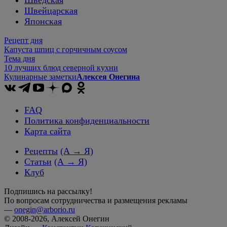
Шведская
Швейцарская
Японская
Рецепт дня
Капуста шпиц с горчичным соусом
Тема дня
10 лучших блюд северной кухни
Кулинарные заметки
Алексея Онегина
FAQ
Политика конфиденциальности
Карта сайта
Рецепты
(А → Я)
Статьи
(А → Я)
Клуб
Подпишись на рассылку!
По вопросам сотрудничества и размещения рекламы
—
onegin@arborio.ru
© 2008-2026, Алексей Онегин