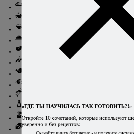
Ризотто
Супы
Ньокки
Свинина
Говядина
Баранина
Птица и дичь
Рыба
Морепродукты
«ГДЕ ТЫ НАУЧИЛАСЬ ТАК ГОТОВИТЬ?!»
Соусы и блюда с ними
Гарниры
Откройте 10 сочетаний, которые используют ш
уверенно и без рецептов:
Сыры
Скачайте книгу бесплатно - и получите систему,