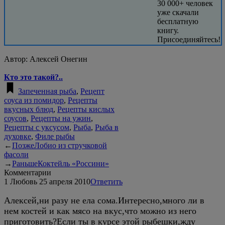
30 000+ человек
уже скачали
бесплатную
книгу.
Присоединяйтесь!
Автор:
Алексей Онегин
Кто это такой?..
Запеченная рыба
,
Рецепт
соуса из помидор
,
Рецепты
вкусных блюд
,
Рецепты кислых
соусов
,
Рецепты на ужин
,
Рецепты с уксусом
,
Рыба
,
Рыба в
духовке
,
Филе рыбы
←
Позже
Лобио из стручковой
фасоли
→
Раньше
Коктейль «Россини»
Комментарии
1
Любовь
25 апреля 2010
Ответить
Алексей,ни разу не ела сома.Интересно,много ли в
нем костей и как мясо на вкус,что можно из него
приготовить?Если ты в курсе этой рыбешки,жду