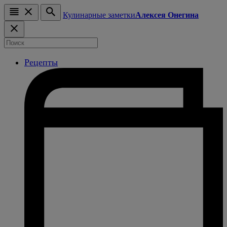
Кулинарные заметки
Алексея Онегина
Рецепты