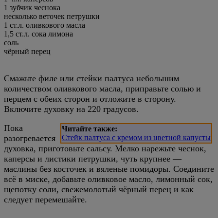
1 зубчик чеснока
несколько веточек петрушки
1 ст.л. оливкового масла
1,5 ст.л. сока лимона
соль
чёрный перец
Смажьте филе или стейки палтуса небольшим
количеством оливкового масла, приправьте солью и
перцем с обеих сторон и отложите в сторону.
Включите духовку на 220 градусов.
Пока
Читайте также:
разогревается
Стейк палтуса с кремом из цветной капусты
духовка, приготовьте сальсу. Мелко нарежьте чеснок,
каперсы и листики петрушки, чуть крупнее —
маслины без косточек и вяленые помидоры. Соедините
всё в миске, добавьте оливковое масло, лимонный сок,
щепотку соли, свежемолотый чёрный перец и как
следует перемешайте.