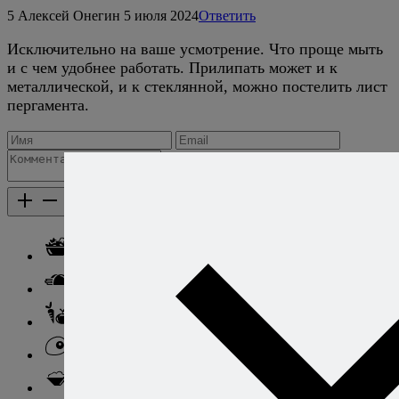
5
Алексей Онегин
5 июля 2024
Ответить
Исключительно на ваше усмотрение. Что проще мыть
и с чем удобнее работать. Прилипать может и к
металлической, и к стеклянной, можно постелить лист
пергамента.
Добавить комментарий
Каталог рецептов
Каталог рецептов
Салаты
Закуски
Блюда из овощей
Блюда из яиц
Паста