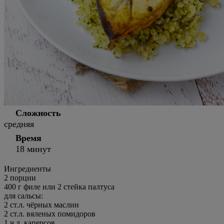
Сложность
средняя
Время
18 минут
Ингредиенты
2
порции
400 г филе или 2 стейка палтуса
для сальсы:
2 ст.л. чёрных маслин
2 ст.л. вяленых помидоров
1 ч.л. каперсов