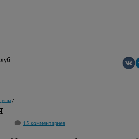
луб
цепты
/
я
15 комментариев