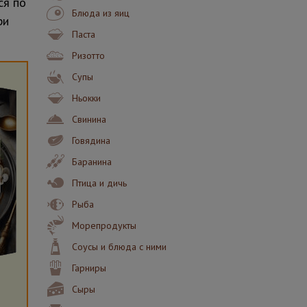
ся по
Блюда из яиц
ри
Паста
Ризотто
Супы
Ньокки
Свинина
Говядина
Баранина
Птица и дичь
Рыба
Морепродукты
Соусы и блюда с ними
Гарниры
Сыры