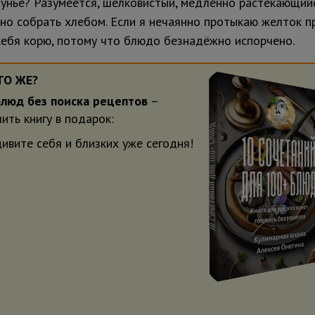
зунье? Разумеется, шелковистый, медленно растекающий
сно собрать хлебом. Если я нечаянно протыкаю желток п
 себя корю, потому что блюдо безнадёжно испорчено.
ТО ЖЕ?
блюд без поиска рецептов
–
ить книгу в подарок:
дивите себя и близких уже сегодня!