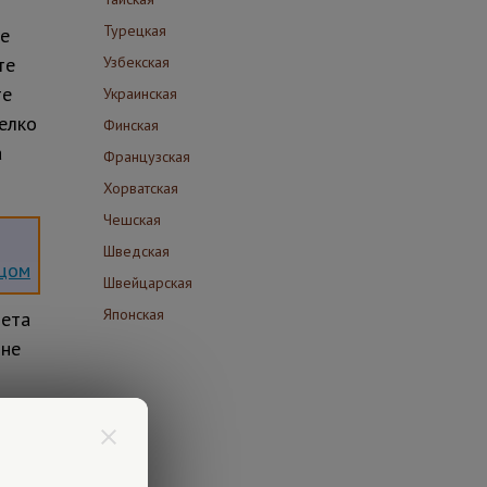
Турецкая
те
те
Узбекская
те
Украинская
елко
Финская
а
Французская
Хорватская
Чешская
Шведская
йцом
Швейцарская
Японская
лета
 не