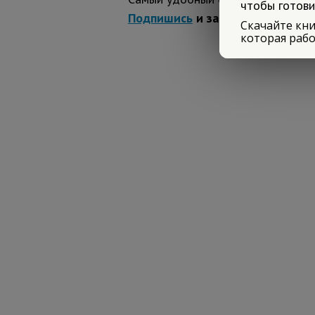
чтобы готови
Подпишись
и забирай 🎁 в закр
Скачайте кни
которая рабо