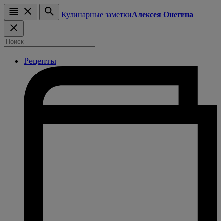
Кулинарные заметки
Алексея Онегина
Рецепты