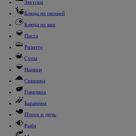
Закуски
Блюда из овощей
Блюда из яиц
Паста
Ризотто
Супы
Ньокки
Свинина
Говядина
Баранина
Птица и дичь
Рыба