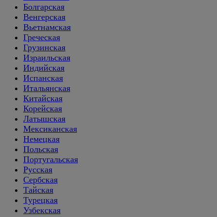
Болгарская
Венгерская
Вьетнамская
Греческая
Грузинская
Израильская
Индийская
Испанская
Итальянская
Китайская
Корейская
Латышская
Мексиканская
Немецкая
Польская
Португальская
Русская
Сербская
Тайская
Турецкая
Узбекская