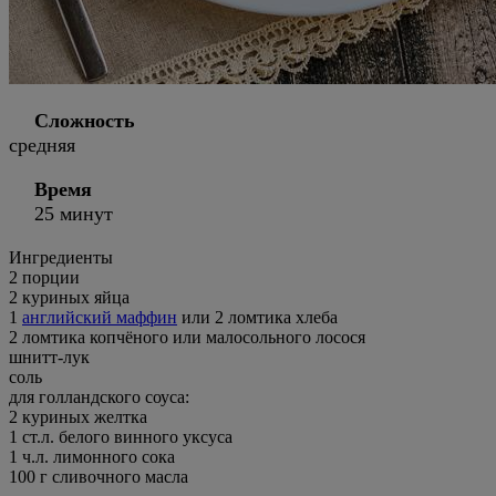
Сложность
средняя
Время
25 минут
Ингредиенты
2
порции
2 куриных яйца
1
английский маффин
или 2 ломтика хлеба
2 ломтика копчёного или малосольного лосося
шнитт-лук
соль
для голландского соуса:
2 куриных желтка
1 ст.л. белого винного уксуса
1 ч.л. лимонного сока
100 г сливочного масла