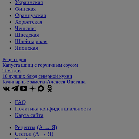
Украинская
Финская
Французская
Хорватская
Чешская
Шведская
Швейцарская
Японская
Рецепт дня
Капуста шпиц с горчичным соусом
Тема дня
10 лучших блюд северной кухни
Кулинарные заметки
Алексея Онегина
FAQ
Политика конфиденциальности
Карта сайта
Рецепты
(А → Я)
Статьи
(А → Я)