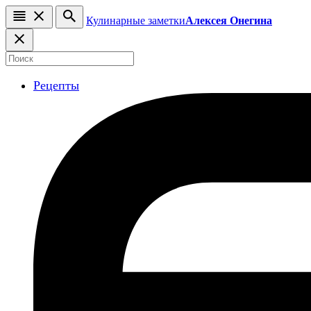
Кулинарные заметки
Алексея Онегина
Рецепты