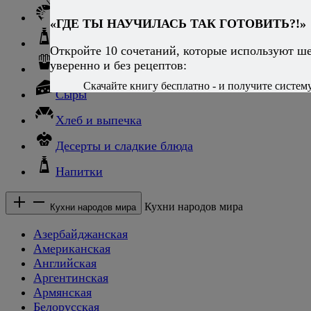
Морепродукты
«ГДЕ ТЫ НАУЧИЛАСЬ ТАК ГОТОВИТЬ?!»
Соусы и блюда с ними
Откройте 10 сочетаний, которые используют ш
уверенно и без рецептов:
Гарниры
Скачайте книгу бесплатно - и получите систему,
Сыры
Хлеб и выпечка
Десерты и сладкие блюда
Напитки
Кухни народов мира
Кухни народов мира
Азербайджанская
Американская
Английская
Аргентинская
Армянская
Белорусская