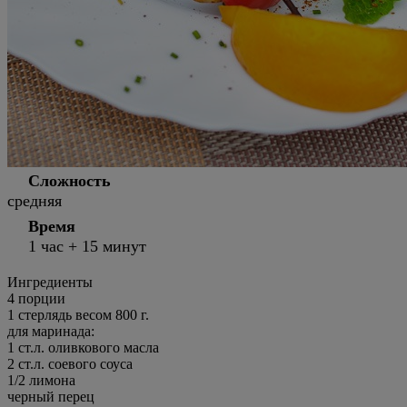
Сложность
средняя
Время
1 час + 15 минут
Ингредиенты
4 порции
1
стерлядь весом 800 г.
для маринада:
1
ст.л.
оливкового масла
2
ст.л.
соевого соуса
1/2
лимона
черный перец