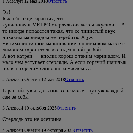
1
Хазалуп
12 мая 2018
Ответить
Эх!
Была бы еще гарантия, что
купленная в МЕТРО стерлядь окажется вкусной… А
то иногда попадется такая, что ее тинистый вкус
никаким маринадом не перебить. А уж
минималистичное маринование в оливковом масле с
лимоном хорош только с идеальной рыбой.
А вот катран — вполне хорош с таким маринадом. И
мало чем уступает стерляди. А если горячий шашлык
полить горячим сливочным маслом….
2
Алексей Онегин
12 мая 2018
Ответить
Гарантий, увы, дать никто не может, тут уж каждый
сам за себя.
3
Алексей
19 октября 2025
Ответить
Стерлядь это не осетрина
4
Алексей Онегин
19 октября 2025
Ответить