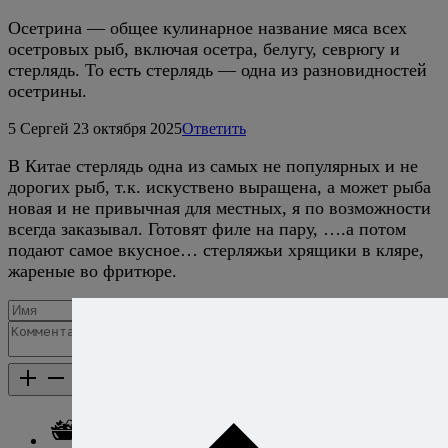
Осетрина — общее кулинарное название мяса всех
осетровых рыб, включая осетра, белугу, севрюгу и
стерлядь. То есть стерлядь — одна из разновидностей
осетрины.
5
Сергей
23 октября 2025
Ответить
В Китае стерлядь одна из самых не популярных и не
дорогих рыб, т.к. искуствено выращена, а может рыба
новая и не привычная для местных, я по возможности
всегда заказывал. Готовят филе на пару, ….а потом
подают самое вкусное… стерляжьи хрящики в кляре,
жареные во фритюре.
Добавить комментарий
Каталог рецептов
Каталог рецептов
Салаты