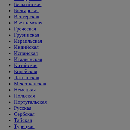
Бельгийская
Болгарская
Венгерская
Вьетнамская
Греческая
Грузинская
Израильская
Индийская
Испанская
Итальянская
Китайская
Корейская
Латышская
Мексиканская
Немецкая
Польская
Португальская
Русская
Сербская
Тайская
Турецкая