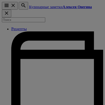
Кулинарные заметки
Алексея Онегина
Рецепты