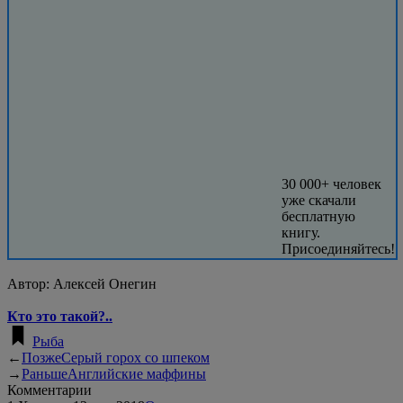
30 000+ человек
уже скачали
бесплатную
книгу.
Присоединяйтесь!
Автор:
Алексей Онегин
Кто это такой?..
Рыба
←
Позже
Серый горох со шпеком
→
Раньше
Английские маффины
Комментарии