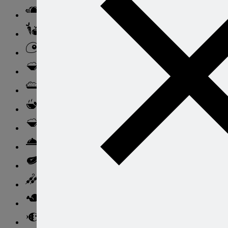
Закуски
Блюда из овощей
Блюда из яиц
Паста
Ризотто
Супы
Ньокки
Свинина
Говядина
Баранина
Птица и дичь
Рыба