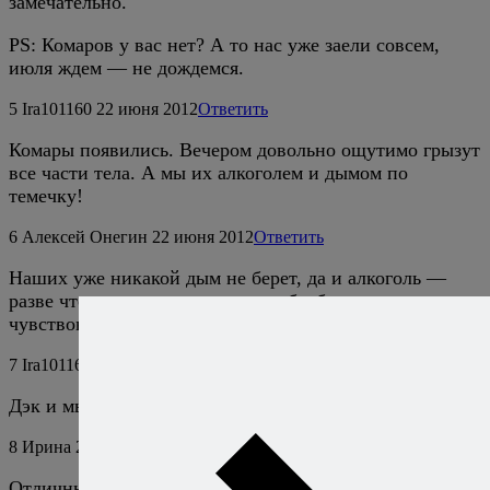
замечательно.
PS: Комаров у вас нет? А то нас уже заели совсем,
июля ждем — не дождемся.
5
Ira101160
22 июня 2012
Ответить
Комары появились. Вечером довольно ощутимо грызут
все части тела. А мы их алкоголем и дымом по
темечку!
6
Алексей Онегин
22 июня 2012
Ответить
Наших уже никакой дым не берет, да и алкоголь —
разве что внутрь принимать, чтобы боли не
чувствовать.
7
Ira101160
22 июня 2012
Ответить
Дэк и мы — внутрь!
8
Ирина
20 января 2017
Ответить
Отличный рецепт.Я еще к луку добавляю кинзу, тоже