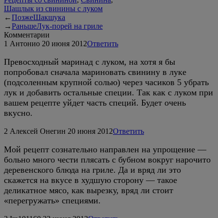
Шашлык из свинины с луком
←
Позже
Шакшука
→
Раньше
Лук-порей на гриле
Комментарии
1
Антонио
20 июня 2012
Ответить
Превосходный маринад с луком, на хотя я бы
попробовал сначала мариновать свинину в луке
(подсоленным крупной солью) через часиков 5 убрать
лук и добавить остальные специи. Так как с луком при
вашем рецепте уйдет часть специй. Будет очень
вкусно.
2
Алексей Онегин
20 июня 2012
Ответить
Мой рецепт сознательно направлен на упрощение —
больно много чести плясать с бубном вокруг нарочито
деревенского блюда на гриле. Да и вряд ли это
скажется на вкусе в худшую сторону — такое
деликатное мясо, как вырезку, вряд ли стоит
«перегружать» специями.