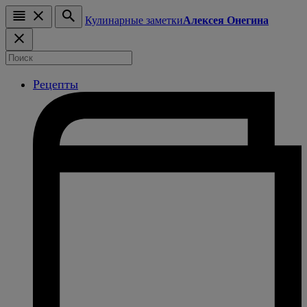
Кулинарные заметки
Алексея Онегина
Рецепты