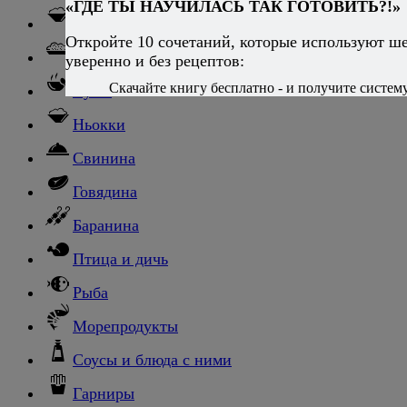
«ГДЕ ТЫ НАУЧИЛАСЬ ТАК ГОТОВИТЬ?!»
Паста
Откройте 10 сочетаний, которые используют ш
Ризотто
уверенно и без рецептов:
Скачайте книгу бесплатно - и получите систему,
Супы
Ньокки
Свинина
Говядина
Баранина
Птица и дичь
Рыба
Морепродукты
Соусы и блюда с ними
Гарниры