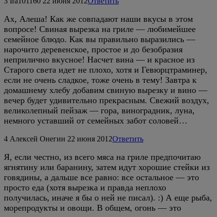
3
Ira101160
22 июня 2012
Ответить
Ах, Алеша! Как же совпадают наши вкусы в этом
вопросе! Свиная вырезка на гриле — любимейшее
семейное блюдо. Как вы правильно выразились —
нарочито деревенское, простое и до безобразия
неприлично вкусное! Насчет вина — и красное из
Старого света идет не плохо, хотя и Гевюрцтраминер,
если не очень сладкое, тоже очень в тему! Завтра к
домашнему хлебу добавим свиную вырезку и вино —
вечер будет удивительно прекрасным. Свежий воздух,
великолепный пейзаж — гора, виноградник, луна,
немного уставший от семейных забот соловей…
4
Алексей Онегин
22 июня 2012
Ответить
Я, если честно, из всего мяса на гриле предпочитаю
ягнятину или баранину, затем идут хорошие стейки из
говядины, а дальше все равно: все остальное — это
просто еда (хотя вырезка и правда неплохо
получилась, иначе я бы о ней не писал). :) А еще рыба,
морепродукты и овощи. В общем, огонь — это