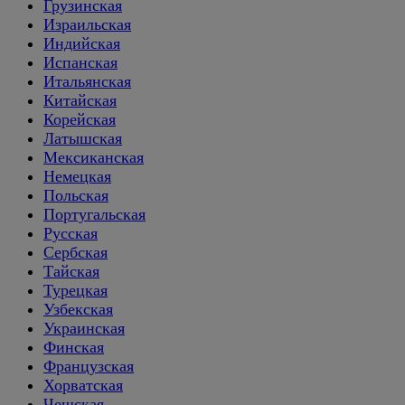
Грузинская
Израильская
Индийская
Испанская
Итальянская
Китайская
Корейская
Латышская
Мексиканская
Немецкая
Польская
Португальская
Русская
Сербская
Тайская
Турецкая
Узбекская
Украинская
Финская
Французская
Хорватская
Чешская