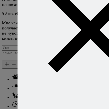
неплохо получается.
9
Алексей Онегин
20 января 2017
Ответить
Мне кажется, в маринаде от кинзы мало толку, аромат
получается достаточно тонким, и после обжарки уже
не чувствуется. Лучше сверху при подаче свежей
кинзы побросать, так вернее будет.
Добавить комментарий
Каталог рецептов
Каталог рецептов
Салаты
Закуски
Блюда из овощей
Блюда из яиц