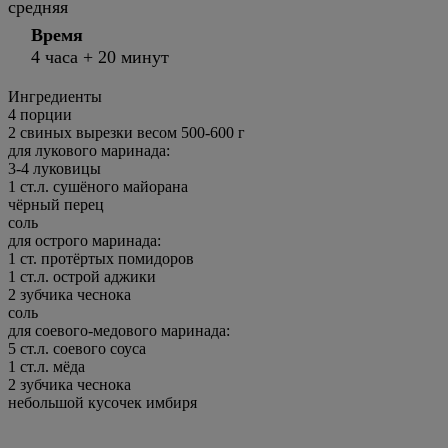
средняя
Время
4 часа + 20 минут
Ингредиенты
4
порции
2 свиных вырезки весом 500-600 г
для лукового маринада:
3-4 луковицы
1 ст.л. сушёного майорана
чёрный перец
соль
для острого маринада:
1 ст. протёртых помидоров
1 ст.л. острой аджики
2 зубчика чеснока
соль
для соевого-медового маринада:
5 ст.л. соевого соуса
1 ст.л. мёда
2 зубчика чеснока
небольшой кусочек имбиря