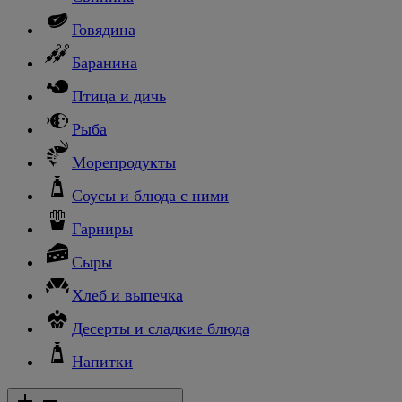
Говядина
Баранина
Птица и дичь
Рыба
Морепродукты
Соусы и блюда с ними
Гарниры
Сыры
Хлеб и выпечка
Десерты и сладкие блюда
Напитки