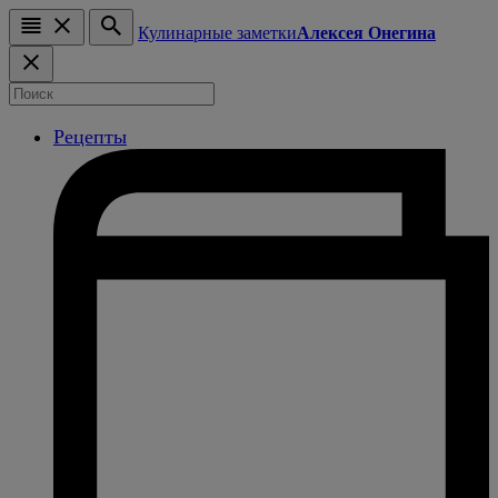
Кулинарные заметки
Алексея Онегина
Рецепты