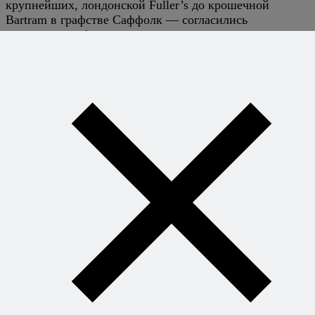
крупнейших, лондонской Fuller’s до крошечной
Bartram в графстве Саффолк — согласились
изготовить небольшие партии пива для отправки в
Россию.
В минувшую субботу в лондонском районе Гринвич
состоялись официальные проводы экспедиции с
дегустацией «императорского» пива, в которых
приняли участие вице-мэр Гринвича Джим Гиллман и
торгпред РФ в Лондоне Виктор Спасский.
В понедельник экспедиция отплыла из доков
британской столицы на борту клипера «Фермопилы»
(Thermopylae), за плечами у которого четыре
кругосветных плавания.
На четырехнедельном пути следования клипер сделает
несколько остановок в странах Северной Европы —
Германии, Дании, Швеции, Финляндии — для участия
в пивных фестивалях и смены экипажа, и планирует
прибыть в Санкт-Петербург в середине июня.