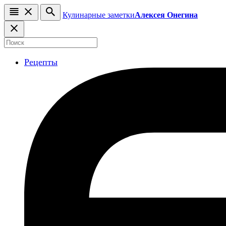
Кулинарные заметки
Алексея Онегина
Рецепты