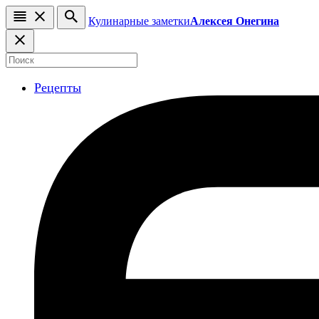
Кулинарные заметки
Алексея Онегина
Рецепты