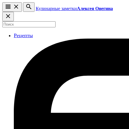
Кулинарные заметки
Алексея Онегина
Рецепты