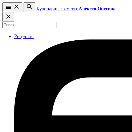
Кулинарные заметки
Алексея Онегина
Рецепты