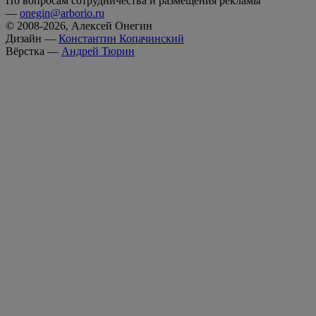
По вопросам сотрудничества и размещения рекламы
—
onegin@arborio.ru
© 2008-2026, Алексей Онегин
Дизайн —
Константин Копачинский
Вёрстка —
Андрей Тюрин