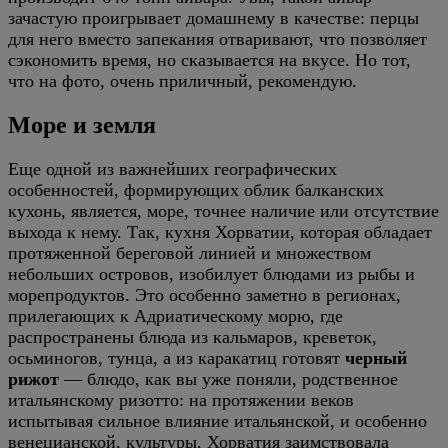
зачастую проигрывает домашнему в качестве: перцы
для него вместо запекания отваривают, что позволяет
сэкономить время, но сказывается на вкусе. Но тот,
что на фото, очень приличный, рекомендую.
Море и земля
Еще одной из важнейших географических
особенностей, формирующих облик балканских
кухонь, является, море, точнее наличие или отсутствие
выхода к нему. Так, кухня Хорватии, которая обладает
протяженной береговой линией и множеством
небольших островов, изобилует блюдами из рыбы и
морепродуктов. Это особенно заметно в регионах,
прилегающих к Адриатическому морю, где
распространены блюда из кальмаров, креветок,
осьминогов, тунца, а из каракатиц готовят
черный
рижот
— блюдо, как вы уже поняли, родственное
итальянскому ризотто: на протяжении веков
испытывая сильное влияние итальянской, и особенно
венецианской, культуры, Хорватия заимствовала