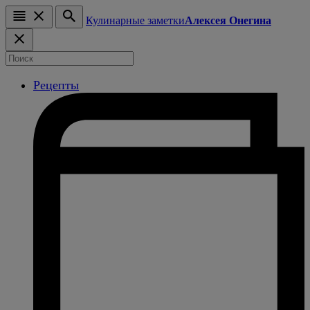
Кулинарные заметки
Алексея Онегина
Рецепты