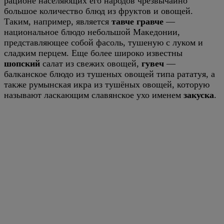
рационе населяющих его народов чрезвычайно
большое количество блюд из фруктов и овощей.
Таким, например, является
тавче гравче
—
национальное блюдо небольшой Македонии,
представляющее собой фасоль, тушеную с луком и
сладким перцем. Еще более широко известны
шопский
салат из свежих овощей,
гувеч
—
балканское блюдо из тушеных овощей типа рататуя, а
также румынская икра из тушёных овощей, которую
называют ласкающим славянское ухо именем
закуска
.