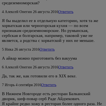
средиземноморская?
4
Алексей Онегин
26 августа 2016
Ответить
Я бы выделил ее в отдельную категорию, хотя та же
хорватская или черногорская кухня — по всем
признакам средиземноморские. Но румынская,
сербская и болгарская, например, таковой уже не
является, а родства с хорватской у них не меньше.
5
Ника
26 августа 2016
Ответить
А айвар можно приготовить без вакуума
6
Алексей Онегин
26 августа 2016
Ответить
Да, так же, как готовили его в XIX веке.
7
Игорь
4 сентября 2016
Ответить
В Нижнем Новгороде есть ресторан Балканский
дворик, шеф-повар серб Раде Айдзекович.
Я крайне редко хожу в ресторан более одного раза. Не