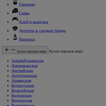
Гарниры
Сыры
Хлеб и выпечка
Десерты и сладкие блюда
Напитки
Кухни народов мира
Кухни народов мира
Азербайджанская
Американская
Английская
Аргентинская
Армянская
Белорусская
Бельгийская
Болгарская
Венгерская
Вьетнамская