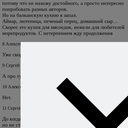
потому что не нахожу достойного, а просто интересно
попробовать разных авторов.
Но на балканскую кухню я запал.
Айвар, лютеница, печеный перец, домашний сыр…
Скорее это кухня для мясоедов, нежели для любителей
морепродуктов. С нетерпением жду продолжения
8
Алексей Онегин
4 сентября 2016
Ответить
Уже скоро.
9
Сергей
15 мая 2023
Ответить
А про турецкую кухню будет??
10
Алексей Онегин
16 мая 2023
Ответить
Нет.
11
Сергей
15 мая 2023
Ответить
До когда был в Сербии, хотел купить айвар в магазине,
но не стал, сейчас не помню сколько, но ценник какой