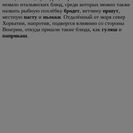
немало итальянских блюд, среди которых можно также
назвать рыбную похлёбку
бродет
, ветчину
пршут
,
местную
пасту
и
ньокки
. Отдалённый от моря север
Хорватии, напротив, подвергся влиянию со стороны
Венгрии, откуда пришли такие блюда, как
гуляш
и
паприкаш
.