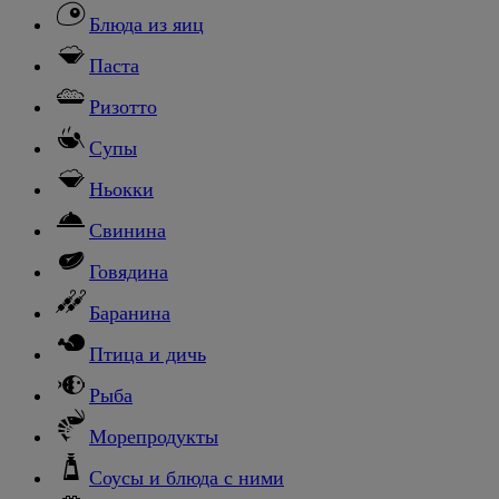
Блюда из яиц
Паста
Ризотто
Супы
Ньокки
Свинина
Говядина
Баранина
Птица и дичь
Рыба
Морепродукты
Соусы и блюда с ними