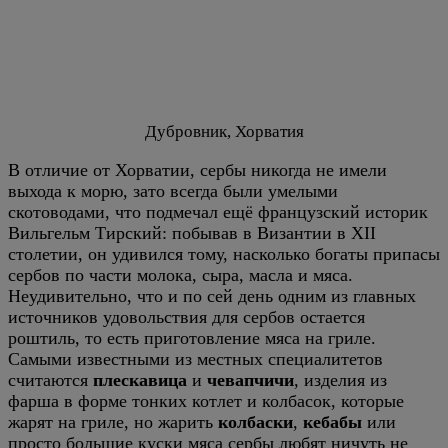
Дубровник, Хорватия
В отличие от Хорватии, сербы никогда не имели
выхода к морю, зато всегда были умелыми
скотоводами, что подмечал ещё французский историк
Вильгельм Тирский: побывав в Византии в XII
столетии, он удивился тому, насколько богаты припасы
сербов по части молока, сыра, масла и мяса.
Неудивительно, что и по сей день одним из главных
источников удовольствия для сербов остается
роштиль, то есть приготовление мяса на гриле.
Самыми известными из местных специалитетов
считаются
плескавица
и
чевапчичи
, изделия из
фарша в форме тонких котлет и колбасок, которые
жарят на гриле, но жарить
колбаски
,
кебабы
или
просто большие куски мяса сербы любят ничуть не