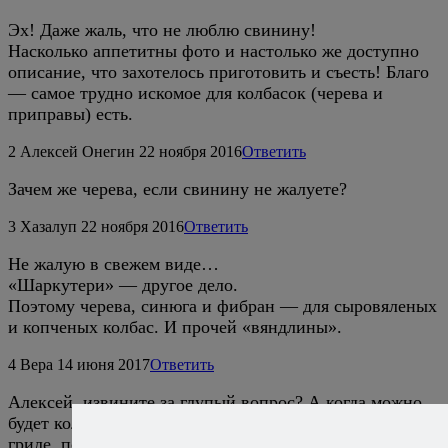
Эх! Даже жаль, что не люблю свинину!
Насколько аппетитны фото и настолько же доступно
описание, что захотелось приготовить и съесть! Благо
— самое трудно искомое для колбасок (черева и
приправы) есть.
2
Алексей Онегин
22 ноября 2016
Ответить
Зачем же черева, если свинину не жалуете?
3
Хазалуп
22 ноября 2016
Ответить
Не жалую в свежем виде…
«Шаркутери» — другое дело.
Поэтому черева, синюга и фибран — для сыровяленых
и копченых колбас. И прочей «вяндлины».
4
Вера
14 июня 2017
Ответить
Алексей, извините за глупый вопрос? А когда можно
будет колбаски разрезать по — штучно если жарить на
гриле, после того, как отварим?