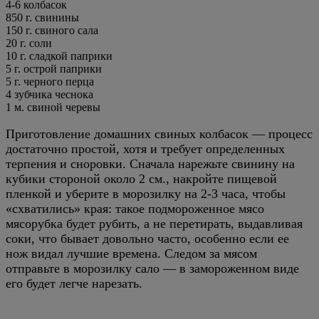
4-6 колбасок
850
г.
свинины
150
г.
свиного сала
20
г.
соли
10
г.
сладкой паприки
5
г.
острой паприки
5
г.
черного перца
4
зубчика чеснока
1
м.
свиной черевы
Приготовление домашних свиных колбасок — процесс
достаточно простой, хотя и требует определенных
терпения и сноровки. Сначала нарежьте свинину на
кубики стороной около 2 см., накройте пищевой
пленкой и уберите в морозилку на 2-3 часа, чтобы
«схватились» края: такое подмороженное мясо
мясорубка будет рубить, а не перетирать, выдавливая
соки, что бывает довольно часто, особенно если ее
нож видал лучшие времена. Следом за мясом
отправьте в морозилку сало — в замороженном виде
его будет легче нарезать.