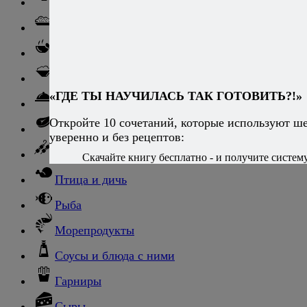
Паста
Ризотто
Супы
Ньокки
«ГДЕ ТЫ НАУЧИЛАСЬ ТАК ГОТОВИТЬ?!»
Свинина
Откройте 10 сочетаний, которые используют ш
Говядина
уверенно и без рецептов:
Баранина
Скачайте книгу бесплатно - и получите систему,
Птица и дичь
Рыба
Морепродукты
Соусы и блюда с ними
Гарниры
Сыры