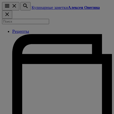
Кулинарные заметки
Алексея Онегина
Рецепты