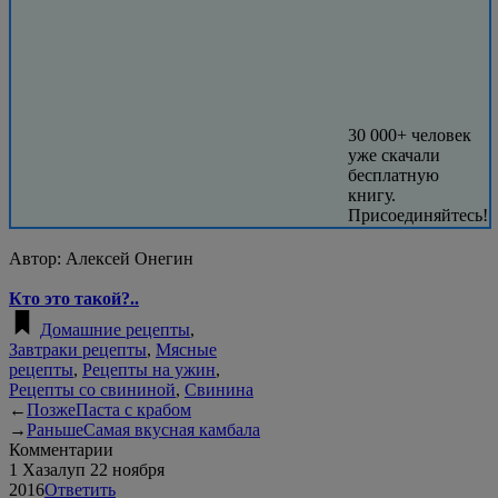
30 000+ человек
уже скачали
бесплатную
книгу.
Присоединяйтесь!
Автор:
Алексей Онегин
Кто это такой?..
Домашние рецепты
,
Завтраки рецепты
,
Мясные
рецепты
,
Рецепты на ужин
,
Рецепты со свининой
,
Свинина
←
Позже
Паста с крабом
→
Раньше
Самая вкусная камбала
Комментарии
1
Хазалуп
22 ноября
2016
Ответить