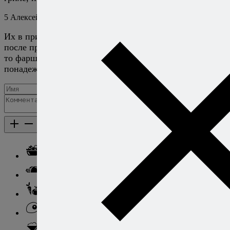
5
Алексей Онегин
14 июня 2017
Ответить
Их в принципе можно разрезать поштучно сразу же
после приготовления, если все нормально перекруть,
то фарш не вылезет. Но после отваривания
понадежнее будет, да.
Добавить комментарий
Каталог рецептов
Каталог рецептов
Салаты
Закуски
Блюда из овощей
Блюда из яиц