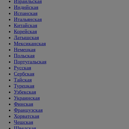
Израильская
Индийская
Испанская
Итальянская
Китайская
Корейская
Латышская
Мексиканская
Немецкая
Польская
Португальская
Русская
Сербская
Тайская
Турецкая
Узбекская
Украинская
Финская
Французская
Хорватская
Чешская
Шведская