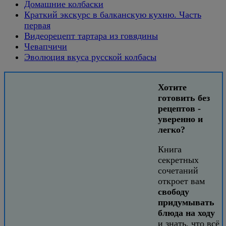
Домашние колбаски
Краткий экскурс в балканскую кухню. Часть
первая
Видеорецепт тартара из говядины
Чевапчичи
Эволюция вкуса русской колбасы
Хотите
готовить без
рецептов -
уверенно и
легко?
Книга
секретных
сочетаний
откроет вам
свободу
придумывать
блюда на ходу
и знать, что всё