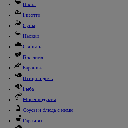
Паста
Ризотто
Супы
Ньокки
Свинина
Говядина
Баранина
Птица и дичь
Рыба
Морепродукты
Соусы и блюда с ними
Гарниры