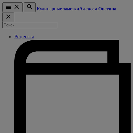
Кулинарные заметки
Алексея Онегина
Рецепты