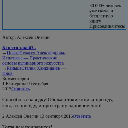
30 000+ человек
уже скачали
бесплатную
книгу.
Присоединяйтесь!
Автор:
Алексей Онегин
Кто это такой?..
←
Позже
Пелагея Александрова-
Игнатьева — Практические
основы кулинарного искусства
→
Раньше
Сталик Ханкишиев —
Плов
Комментарии
1
Екатерина
9 сентября
2015
Ответить
Спасибо за наводку!Обожаю такие книги про еду,
когда и про еду, и про страну одновременно!
2
Алексей Онегин
13 сентября 2015
Ответить
Тогда вам понравится!