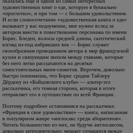
оказалась еще и одной из самых интересных
художественных книг о еде, которую я буквально
«проглотил», и при том — с большим удовольствием.
И если словосочетание «художественная книга о еде»
вызывает у вас недоумение, мне нужно вслед за
автором ввести в повествование персонажа по имени
Борис. Бледен, волосы средней длины, скептический
взгляд из-под набрякших век — Борис служит
своеобразным проводником автора в мир французской
кухни и связующим звеном между главами, которые
без него легко рассыпаются на десятки
самостоятельных мини-сюжетов. Впрочем, довольно
быстро понимаешь, что Борис сродни Тайлеру
Дёрдену из «Бойцовского клуба» — альтер-эго
рассказчика, его темная сторона, которая в итоге
отправляет его в путешествие по всей Франции.
Поэтому подробнее остановимся на рассказчике.
«Франция в свое удовольствие» — книга, написанная
в популярном жанре «англосакс среди аборигенов».
Читать большинство из них, не будучи англосаксом,
довольно затруднительно: мешает сочащееся между