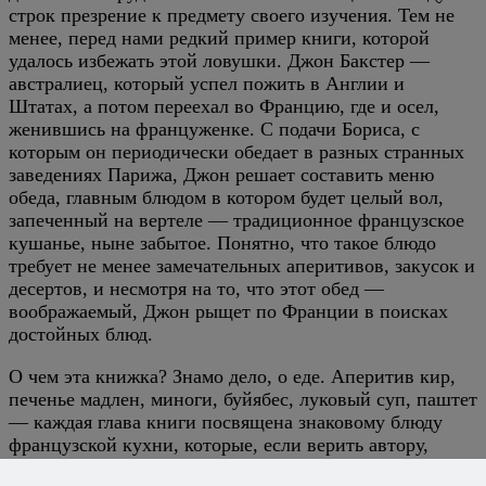
строк презрение к предмету своего изучения. Тем не
менее, перед нами редкий пример книги, которой
удалось избежать этой ловушки. Джон Бакстер —
австралиец, который успел пожить в Англии и
Штатах, а потом переехал во Францию, где и осел,
женившись на француженке. С подачи Бориса, с
которым он периодически обедает в разных странных
заведениях Парижа, Джон решает составить меню
обеда, главным блюдом в котором будет целый вол,
запеченный на вертеле — традиционное французское
кушанье, ныне забытое. Понятно, что такое блюдо
требует не менее замечательных аперитивов, закусок и
десертов, и несмотря на то, что этот обед —
воображаемый, Джон рыщет по Франции в поисках
достойных блюд.
О чем эта книжка? Знамо дело, о еде. Аперитив кир,
печенье мадлен, миноги, буйябес, луковый суп, паштет
— каждая глава книги посвящена знаковому блюду
французской кухни, которые, если верить автору,
почти разучились готовить (хотя мы с вами понимаем,