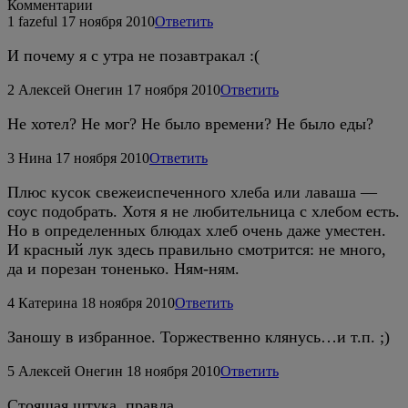
Комментарии
1
fazeful
17 ноября 2010
Ответить
И почему я с утра не позавтракал :(
2
Алексей Онегин
17 ноября 2010
Ответить
Не хотел? Не мог? Не было времени? Не было еды?
3
Нина
17 ноября 2010
Ответить
Плюс кусок свежеиспеченного хлеба или лаваша —
соус подобрать. Хотя я не любительница с хлебом есть.
Но в определенных блюдах хлеб очень даже уместен.
И красный лук здесь правильно смотрится: не много,
да и порезан тоненько. Ням-ням.
4
Катерина
18 ноября 2010
Ответить
Заношу в избранное. Торжественно клянусь…и т.п. ;)
5
Алексей Онегин
18 ноября 2010
Ответить
Стоящая штука, правда.