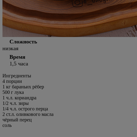
Сложность
низкая
Время
1,5 часа
Ингредиенты
4
порции
1 кг бараньих рёбер
500 г лука
1 ч.л. кориандра
1/2 ч.л. зиры
1/4 ч.л. острого перца
2 ст.л. оливкового масла
чёрный перец
соль