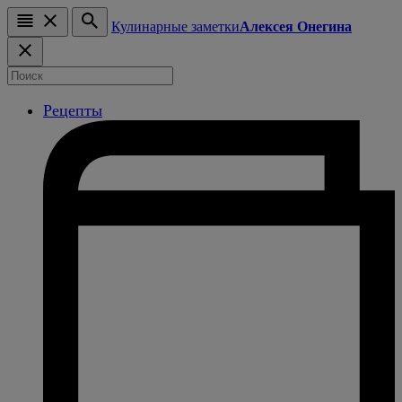
Кулинарные заметки
Алексея Онегина
Рецепты