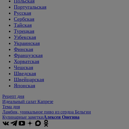
Польская
Португальская
Русская
Сербская
Тайская
Турецкая
Узбекская
Украинская
Финская
Французская
Хорватская
Чешская
Шведская
Швейцарская
Японская
Рецепт дня
Идеальный салат Капрезе
Тема дня
Ламбик, уникальное пиво из сердца Бельгии
Кулинарные заметки
Алексея Онегина