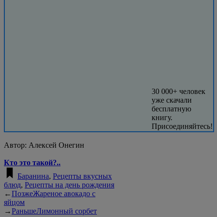
30 000+ человек
уже скачали
бесплатную
книгу.
Присоединяйтесь!
Автор:
Алексей Онегин
Кто это такой?..
Баранина
,
Рецепты вкусных
блюд
,
Рецепты на день рождения
←
Позже
Жареное авокадо с
яйцом
→
Раньше
Лимонный сорбет