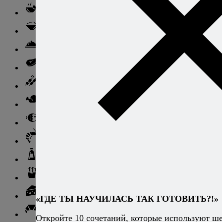
Супы
Ньокки
Свинина
Говядина
Баранина
Птица и дичь
Рыба
Морепродукты
Соусы и блюда с ними
Гарниры
Сыры
«ГДЕ ТЫ НАУЧИЛАСЬ ТАК ГОТОВИТЬ?!»
Хлеб и выпечка
Откройте 10 сочетаний, которые используют ш