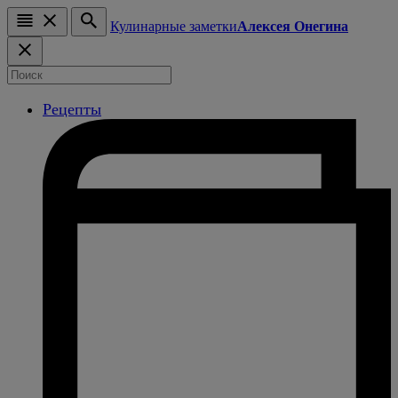
Кулинарные заметки
Алексея Онегина
Рецепты