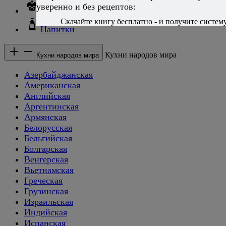
уверенно и без рецептов:
Десерты и сладкие блюда
Скачайте книгу бесплатно - и получите систему,
Напитки
Кухни народов мира
Кухни народов мира
Азербайджанская
Американская
Английская
Аргентинская
Армянская
Белорусская
Бельгийская
Болгарская
Венгерская
Вьетнамская
Греческая
Грузинская
Израильская
Индийская
Испанская