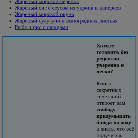
Жареный морской черенок
Жареный сиг с соусом из укропа и каперсов
Жареный морской окунь
Жареный сулугуни в виноградных листьях
Рыба и рис с овощами
Хотите
готовить без
рецептов -
уверенно и
легко?
Книга
секретных
сочетаний
откроет вам
свободу
придумывать
блюда на ходу
и знать, что всё
получится.