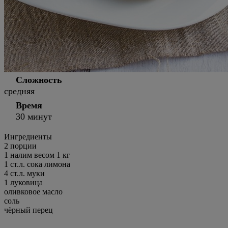
Сложность
средняя
Время
30 минут
Ингредиенты
2 порции
1
налим весом 1 кг
1
ст.л.
сока лимона
4
ст.л.
муки
1
луковица
оливковое масло
соль
чёрный перец