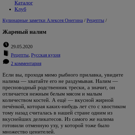
Каталог
Клуб
Кулинарные заметки Алексея Онегина
/
Рецепты
/
Жареный налим
29.05.2020
Рецепты
,
Русская кухня
2 комментария
Если вы, проходя мимо рыбного прилавка, увидите
налима — хватайте его не раздумывая. Налим —
пресноводный родственник трески, а значит, он
отличается нежным белым мясом и малым
количеством костей. А ещё — вкусной жирной
печёнкой, которая каких-нибудь лет сто с хвостиком
тому назад считалась в нашей стране одним из
вкуснейших деликатесов. Из самого же налима
готовили отменную уху, у которой тоже было
множество ценителей.