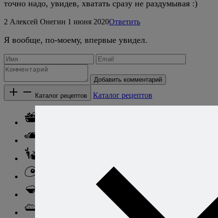
точно надо, увидев, хватать сразу не раздумывая :)
2
Алексей Онегин
1 июня 2020
Ответить
Я вообще, по-моему, впервые увидел.
Добавить комментарий
Каталог рецептов
Каталог рецептов
Салаты
Закуски
Блюда из овощей
Блюда из яиц
Паста
Ризотто