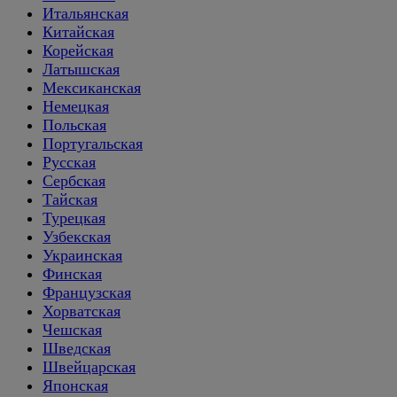
Итальянская
Китайская
Корейская
Латышская
Мексиканская
Немецкая
Польская
Португальская
Русская
Сербская
Тайская
Турецкая
Узбекская
Украинская
Финская
Французская
Хорватская
Чешская
Шведская
Швейцарская
Японская