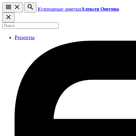
Кулинарные заметки
Алексея Онегина
Рецепты