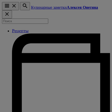
Кулинарные заметки
Алексея Онегина
Рецепты