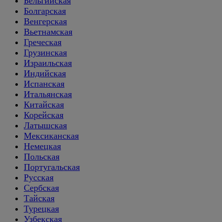
Бельгийская
Болгарская
Венгерская
Вьетнамская
Греческая
Грузинская
Израильская
Индийская
Испанская
Итальянская
Китайская
Корейская
Латышская
Мексиканская
Немецкая
Польская
Португальская
Русская
Сербская
Тайская
Турецкая
Узбекская