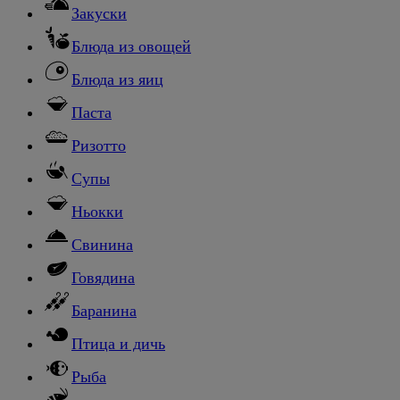
Закуски
Блюда из овощей
Блюда из яиц
Паста
Ризотто
Супы
Ньокки
Свинина
Говядина
Баранина
Птица и дичь
Рыба