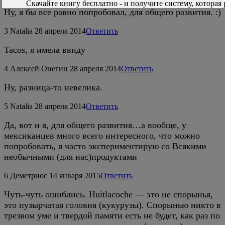
Скачайте книгу бесплатно - и получите систему, которая 
Ну, я бы все равно попробовал, для общего развития. :)
3
Natalia
28 апреля 2014
Ответить
Tacos, я имела ввиду
4
Алексей Онегин
28 апреля 2014
Ответить
Ну, разница-то невелика.
5
Natalia
28 апреля 2014
Ответить
Да, вот и я, для общего развития…а вообще, у
мексиканцев много всего интересного, что можно
попробовать, я часто экспериментирую со Всякими
необычными (для нас)продуктами
6
Деметриос
14 января 2015
Ответить
Чуть-чуть ошиблись. Huitlacoche — это не спорынья,
это пузырчатая головня (кукурузы). Спорынью никто в
трезвом уме и твердой памяти есть не будет, как раз по