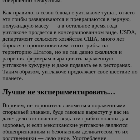
совершенно невкусным.
Как правило, в сезон блюда с уитлакоче тушат, отчего
эти грибы развариваются и превращаются в черную,
полужидкую массу — а в остальное время года
уитлакоче продается в консервированном виде. USDA,
департамент сельского хозяйства США, много лет
боролся с проникновением этого грибка на
территорию Штатов, но не так давно сжалился и
разрешил фермерам выращивать зараженную
уитлакоче кукурузу и даже подавать ее в ресторанах.
Таким образом, уитлакоче продолжает свое шествие по
планете.
Лучше не экспериментировать…
Впрочем, не торопитесь лакомиться пораженными
спорыньей злаками, буде таковые вырастут у вас на
даче: дело это опасное, ведь эти грибки опасны для
здоровья, и если мексиканские уитлакоче являются
общепризнанным и безопасным деликатесом, то их
родственники — дело иное. Употребление