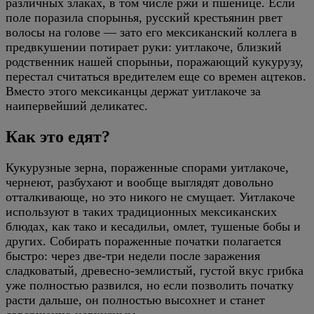
различных злаках, в том числе ржи и пшенице. Если
поле поразила спорынья, русский крестьянин рвет
волосы на голове — зато его мексиканский коллега в
предвкушении потирает руки: уитлакоче, близкий
родственник нашей спорыньи, поражающий кукурузу,
перестал считаться вредителем еще со времен ацтеков.
Вместо этого мексиканцы держат уитлакоче за
наипервейший деликатес.
Как это едят?
Кукурузные зерна, пораженные спорами уитлакоче,
чернеют, разбухают и вообще выглядят довольно
отталкивающе, но это никого не смущает. Уитлакоче
используют в таких традиционных мексиканских
блюдах, как тако и кесадильи, омлет, тушеные бобы и
других. Собирать пораженные початки полагается
быстро: через две-три недели после заражения
сладковатый, древесно-землистый, густой вкус грибка
уже полностью развился, но если позволить початку
расти дальше, он полностью высохнет и станет