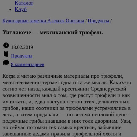
Каталог
Клуб
Кулинарные заметки Алексея Онегина
/
Продукты
/
Уитлакоче — мексиканский трюфель
18.02.2019
Продукты
8 комментариев
Когда я читаю различные материалы про трюфели,
меня неизменно терзает одна и та же мысль. Каких-то
сотню лет назад каждый крестьянин Среднерусской
возвышенности знал о том, где растут трюфели и как
их искать, и, едва наступал сезон этих деликатесных
грибов, наши охотники за трюфелями устремлялись в
леса, а затем продавали — по весьма неплохой цене —
подземные грибы знавшим в них толк дворянам. Увы,
но сейчас потомки тех самых крестьян, забывшие
завещанные дедами правила трюфельной охоты и