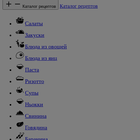
Каталог рецептов
Каталог рецептов
Салаты
Закуски
Блюда из овощей
Блюда из яиц
Паста
Ризотто
Супы
Ньокки
Свинина
Говядина
Баранина