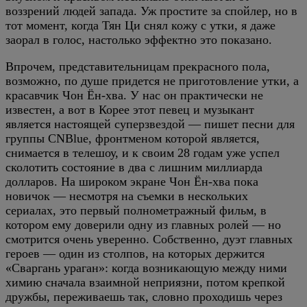
воззрений людей запада. Уж простите за спойлер, но в
тот момент, когда Тян Ци снял кожу с утки, я даже
заорал в голос, настолько эффектно это показано.
Впрочем, представительницам прекрасного пола,
возможно, по душе придется не приготовление утки, а
красавчик Чон Ён-хва. У нас он практически не
известен, а вот в Корее этот певец и музыкант
является настоящей суперзвездой — пишет песни для
группы CNBlue, фронтменом которой является,
снимается в телешоу, и к своим 28 годам уже успел
сколотить состояние в два с лишним миллиарда
долларов. На широком экране Чон Ён-хва пока
новичок — несмотря на съемки в нескольких
сериалах, это первый полнометражный фильм, в
котором ему доверили одну из главных ролей — но
смотрится очень уверенно. Собственно, дуэт главных
героев — один из столпов, на которых держится
«Сваргань ураган»: когда возникающую между ними
химию сначала взаимной неприязни, потом крепкой
дружбы, переживаешь так, словно проходишь через