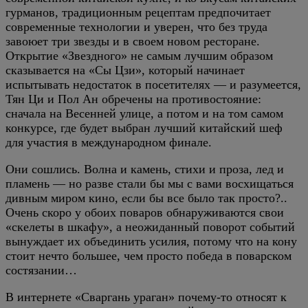
гурманов, традиционным рецептам предпочитает
современные технологии и уверен, что без труда
завоюет три звезды и в своем новом ресторане.
Открытие «Звездного» не самым лучшим образом
сказывается на «Сы Цзи», который начинает
испытывать недостаток в посетителях — и разумеется,
Тян Ци и Пол Ан обречены на противостояние:
сначала на Весенней улице, а потом и на том самом
конкурсе, где будет выбран лучший китайский шеф
для участия в международном финале.
Они сошлись. Волна и камень, стихи и проза, лед и
пламень — но разве стали бы мы с вами восхищаться
дивным миром кино, если бы все было так просто?..
Очень скоро у обоих поваров обнаруживаются свои
«скелеты в шкафу», а неожиданный поворот событий
вынуждает их объединить усилия, потому что на кону
стоит нечто большее, чем просто победа в поварском
состязании…
В интернете «Сваргань ураган» почему-то относят к