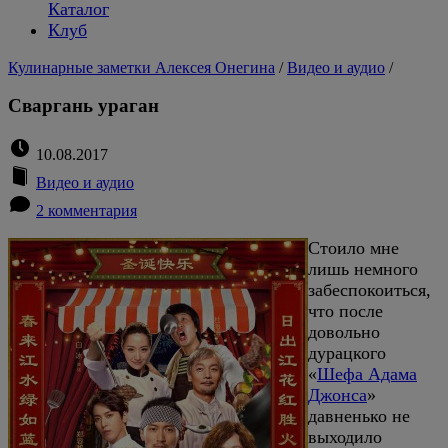
Каталог
Клуб
Кулинарные заметки Алексея Онегина
/
Видео и аудио
/
Сваргань ураган
10.08.2017
Видео и аудио
2 комментария
Стоило мне
лишь немного
забеспокоиться,
что после
довольно
дурацкого
«
Шефа Адама
Джонса
»
давненько не
выходило