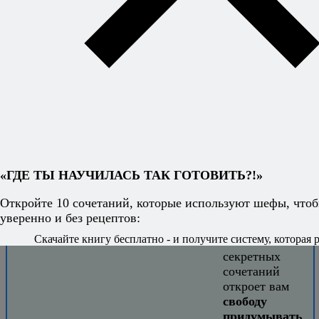
Это может вам понравиться:
Шеф
Я не этого ожидал
Шеф Адам Джонс
Поварское кунг-фу
Повар на колесах
noma - мой идеальный шторм
Хотите
готовить без
«ГДЕ ТЫ НАУЧИЛАСЬ ТАК ГОТОВИТЬ?!»
рецептов -
уверенно и
Откройте 10 сочетаний, которые используют шефы, чтоб
легко?
уверенно и без рецептов:
Скачайте книгу бесплатно - и получите систему, которая р
Книга
секретных
сочетаний
откроет вам
свободу
придумывать