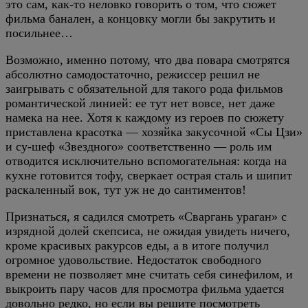
это сам, как-то неловко говорить о том, что сюжет
фильма банален, а концовку могли бы закрутить и
посильнее…
Возможно, именно потому, что два повара смотрятся
абсолютно самодостаточно, режиссер решил не
заигрывать с обязательной для такого рода фильмов
романтической линией: ее тут нет вовсе, нет даже
намека на нее. Хотя к каждому из героев по сюжету
приставлена красотка — хозяйка закусочной «Сы Цзи»
и су-шеф «Звездного» соответственно — роль им
отводится исключительно вспомогательная: когда на
кухне готовится тофу, сверкает острая сталь и шипит
раскаленный вок, тут уж не до сантиментов!
Признаться, я садился смотреть «Сваргань ураган» с
изрядной долей скепсиса, не ожидая увидеть ничего,
кроме красивых ракурсов еды, а в итоге получил
огромное удовольствие. Недостаток свободного
времени не позволяет мне считать себя синефилом, и
выкроить пару часов для просмотра фильма удается
довольно редко, но если вы решите посмотреть