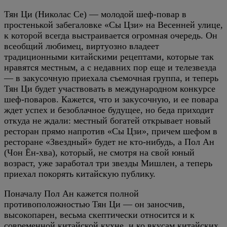
Тян Ци (Николас Се) — молодой шеф-повар в
простенькой забегаловке «Сы Цзи» на Весенней улице,
к которой всегда выстраивается огромная очередь. Он
всеобщий любимец, виртуозно владеет
традиционными китайскими рецептами, которые так
нравятся местным, а с недавних пор еще и телезвезда
— в закусочную приехала съемочная группа, и теперь
Тян Ци будет участвовать в международном конкурсе
шеф-поваров. Кажется, что и закусочную, и ее повара
ждет успех и безоблачное будущее, но беда приходит
откуда не ждали: местный богатей открывает новый
ресторан прямо напротив «Сы Цзи», причем шефом в
ресторане «Звездный» будет не кто-нибудь, а Пол Ан
(Чон Ён-хва), который, не смотря на свой юный
возраст, уже заработал три звезды Мишлен, а теперь
приехал покорять китайскую публику.
Поначалу Пол Ан кажется полной
противоположностью Тян Ци — он заносчив,
высокопарен, весьма скептически относится и к
современной китайской кухне, и ко вкусам китайских