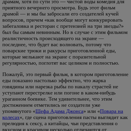
драмам, хотя по сути это — чистой воды комедия для
приятного вечернего просмотра. Будь этот фильм
драмой — и мы бы забросали его создателей кучей
вопросов, причем «как вообще могут конкурировать
забегаловка и ресторан с претензией на три звезды?»
был бы самым невинным. Но в случае с этим фильмом
реалистичность происходящего на экране —
последнее, что будет вас волновать, потому что
поварские трюки и ракурсы приготовленной еды,
которые мелькают на экране с поразительной
регулярностью, поглотят вас целиком и полностью.
Пожалуй, это первый фильм, в котором приготовление
еды показано настолько эффектно, что жарка
говядины или нарезка рыбы по накалу страстей не
уступают перестрелке или погоне в каком-нибудь
ураганном боевике. Тем удивительнее, что этим
достижением отметились не создатели уже
упомянутого «
Шефа Адама Джонса
» или «
Повара на
колесах
«, где сцена приготовления пасты выглядит как
прелюдия к сексу, а китайцы, чьи представления о
вкусном и красивом несколько отличаются от