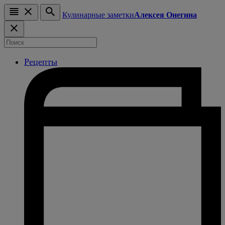
Кулинарные заметки
Алексея Онегина
Рецепты