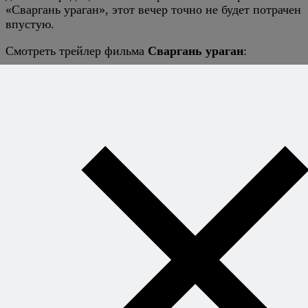
«Сваргань ураган», этот вечер точно не будет потрачен
впустую.
Смотреть трейлер фильма
Сваргань ураган
: