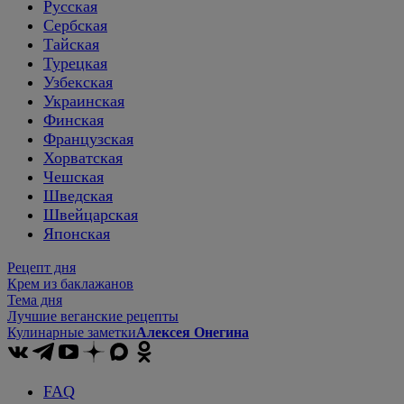
Русская
Сербская
Тайская
Турецкая
Узбекская
Украинская
Финская
Французская
Хорватская
Чешская
Шведская
Швейцарская
Японская
Рецепт дня
Крем из баклажанов
Тема дня
Лучшие веганские рецепты
Кулинарные заметки
Алексея Онегина
FAQ