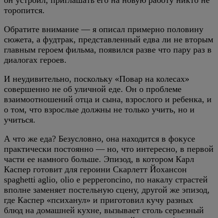
он устроил, приглашать его на новую работу никто не
торопится.
Обратите внимание — я описал примерно половину
сюжета, а фудтрак, представленный едва ли не вторым
главным героем фильма, появился разве что пару раз в
диалогах героев.
И неудивительно, поскольку «Повар на колесах»
совершенно не об уличной еде. Он о проблеме
взаимоотношений отца и сына, взрослого и ребенка, и
о том, что взрослые должны не только учить, но и
учиться.
А что же еда? Безусловно, она находится в фокусе
практически постоянно — но, что интересно, в первой
части ее намного больше. Эпизод, в котором Карл
Каспер готовит для героини Скарлетт Йохансон
spaghetti aglio, olio e pepperoncino, по накалу страстей
вполне заменяет постельную сцену, другой же эпизод,
где Каспер «психанул» и приготовил кучу разных
блюд на домашней кухне, вызывает столь серьезный