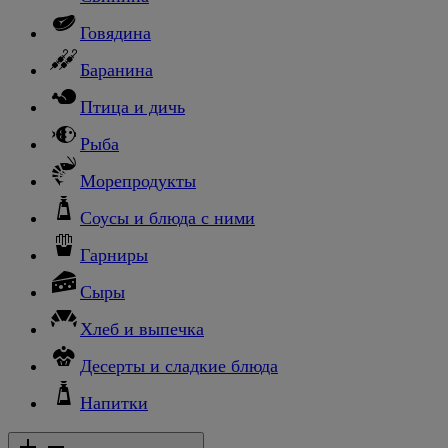
Говядина
Баранина
Птица и дичь
Рыба
Морепродукты
Соусы и блюда с ними
Гарниры
Сыры
Хлеб и выпечка
Десерты и сладкие блюда
Напитки