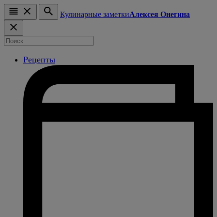
Кулинарные заметки
Алексея Онегина
Рецепты