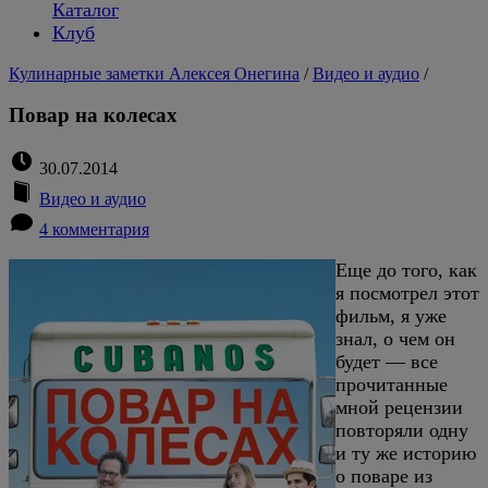
Каталог
Клуб
Кулинарные заметки Алексея Онегина
/
Видео и аудио
/
Повар на колесах
30.07.2014
Видео и аудио
4 комментария
Еще до того, как
я посмотрел этот
фильм, я уже
знал, о чем он
будет — все
прочитанные
мной рецензии
повторяли одну
и ту же историю
о поваре из