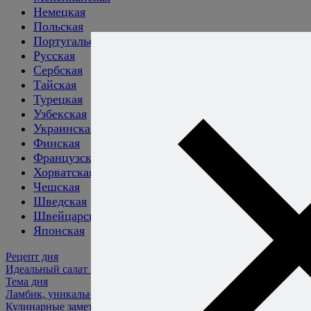
Немецкая
Польская
Португальская
Русская
Сербская
Тайская
Турецкая
Узбекская
Украинская
Финская
Французская
Хорватская
Чешская
Шведская
Швейцарская
Японская
Рецепт дня
Идеальный салат Капрезе
Тема дня
Ламбик, уникальное пиво из сердца Бельгии
Кулинарные заметки
Алексея Онегина