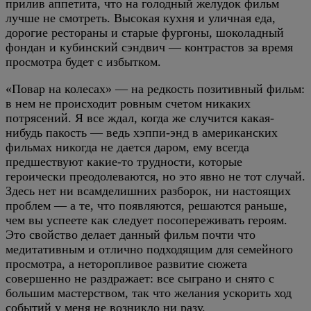
прилив аппетита, что на голодный желудок фильм
лучше не смотреть. Высокая кухня и уличная еда,
дорогие рестораны и старые фургоны, шоколадный
фондан и кубинский сэндвич — контрастов за время
просмотра будет с избытком.
«Повар на колесах» — на редкость позитивный фильм:
в нем не происходит ровным счетом никаких
потрясений. Я все ждал, когда же случится какая-
нибудь пакость — ведь хэппи-энд в американских
фильмах никогда не дается даром, ему всегда
предшествуют какие-то трудности, которые
героически преодолеваются, но это явно не тот случай.
Здесь нет ни всамделишних разборок, ни настоящих
проблем — а те, что появляются, решаются раньше,
чем вы успеете как следует посопереживать героям.
Это свойство делает данный фильм почти что
медитативным и отлично подходящим для семейного
просмотра, а неторопливое развитие сюжета
совершенно не раздражает: все сыграно и снято с
большим мастерством, так что желания ускорить ход
событий у меня не возникло ни разу.