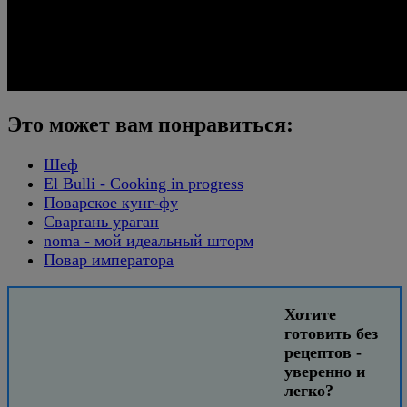
Это может вам понравиться:
Шеф
El Bulli - Cooking in progress
Поварское кунг-фу
Сваргань ураган
noma - мой идеальный шторм
Повар императора
Хотите
готовить без
рецептов -
уверенно и
легко?