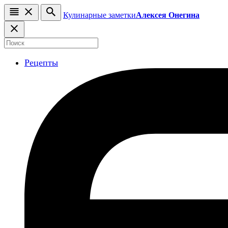
Кулинарные заметки
Алексея Онегина
Рецепты