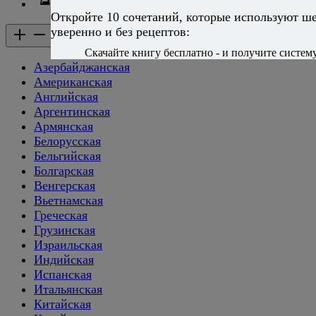
Напитки
Откройте 10 сочетаний, которые используют ш
уверенно и без рецептов:
Кухни народов мира
Кухни народов мира
Скачайте книгу бесплатно - и получите систему,
Азербайджанская
Американская
Английская
Аргентинская
Армянская
Белорусская
Бельгийская
Болгарская
Венгерская
Вьетнамская
Греческая
Грузинская
Израильская
Индийская
Испанская
Итальянская
Китайская