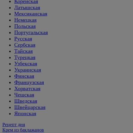
Корейская
Латышская
Мексиканская
Немецкая
Польская
Португальская
Русская
Сербская
Тайская
Турецкая
Узбекская
Украинская
Финская
Французская
Хорватская
Чешская
Шведская
Швейцарская
Японская
Рецепт дня
Крем из баклажанов