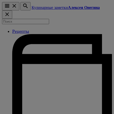
Кулинарные заметки
Алексея Онегина
Рецепты