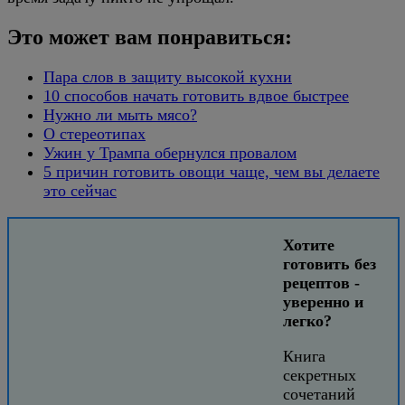
Это может вам понравиться:
Пара слов в защиту высокой кухни
10 способов начать готовить вдвое быстрее
Нужно ли мыть мясо?
О стереотипах
Ужин у Трампа обернулся провалом
5 причин готовить овощи чаще, чем вы делаете
это сейчас
Хотите
готовить без
рецептов -
уверенно и
легко?
Книга
секретных
сочетаний