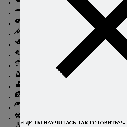
Ньокки
Свинина
Говядина
Баранина
Птица и дичь
Рыба
Морепродукты
Соусы и блюда с ними
Гарниры
Сыры
Хлеб и выпечка
Десерты и сладкие блюда
«ГДЕ ТЫ НАУЧИЛАСЬ ТАК ГОТОВИТЬ?!»