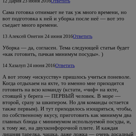
12
Дария
23 июня 2016
Ответить
Сама готовка отнимает не так уж много времени, но
вот подготовка к ней и уборка после неё — вот это
съедает много времени.
13
Алексей Онегин
24 июня 2016
Ответить
Уборка — да, согласен. Тема следующей статьи будет
«как готовить, пачкая минимум посуды». )
14
Хазалуп
24 июня 2016
Ответить
А вот этому «искусству» пришлось учиться поневоле.
Когда отдыхаем на яхте, то именно мне приходится
готовить на всю команду (кстати, «чиф» на яхте,
стоящей у берега — ПЕРВЫЙ человек. В море —
второй, сразу за шкипером. Но для команды остается
также первым). И тут приходилось изощряться, чтобы,
по собственному вкусу, приготовить как минимум два
главных блюда с минимумом используемой посуды, и,
к тому же, на двухконфорочной плите. И каждая
лишняя тарелка, чашка, даже ложка — очень досадный