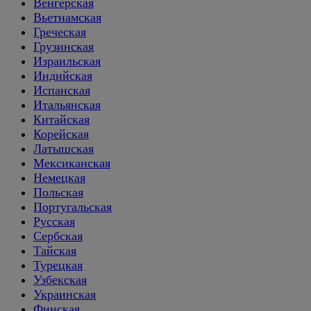
Венгерская
Вьетнамская
Греческая
Грузинская
Израильская
Индийская
Испанская
Итальянская
Китайская
Корейская
Латышская
Мексиканская
Немецкая
Польская
Португальская
Русская
Сербская
Тайская
Турецкая
Узбекская
Украинская
Финская