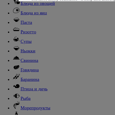
Блюда из овощей
Блюда из яиц
Паста
Ризотто
Супы
Ньокки
Свинина
Говядина
Баранина
Птица и дичь
Рыба
Морепродукты