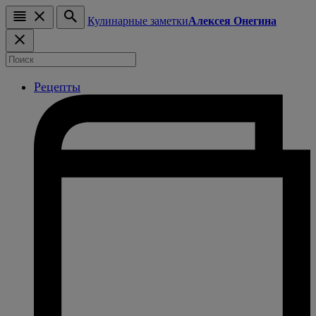
Кулинарные заметки
Алексея Онегина
Рецепты