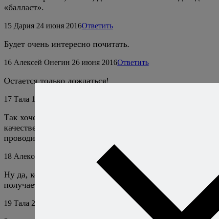
«балласт».
15
Дария
24 июня 2016
Ответить
Будет очень интересно почитать.
16
Алексей Онегин
26 июня 2016
Ответить
Остается только дождаться!
17
Тала
19 августа 2016
Ответить
Так хочется немножко помешать Вам на кухне в
качестве помощника! Может мастер-классы начнёте
проводить? :)
18
Алексей Онегин
19 августа 2016
Ответить
Ну да, конечно. У меня и так ничего никогда не
получается, а тут еще вы мешать будете!
19
Тала
20 августа 2016
Ответить