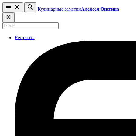
Кулинарные заметки
Алексея Онегина
Рецепты