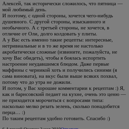
Алексей, так исторически сложилось, что пятница —
мой любимый день.
И поэтому, с одной стороны, хочется чего-нибудь
душевного. С другой стороны, изысканного и
необычного. А с третьей стороны, не хочется, в
отличие от Оли, долго колдовать у плиты.
А у Вас есть именно такие рецепты: интересные,
нетривиальные и в то же время не настолько
акробатически сложные (извините, пожалуйста, не
хочу Вас обидеть), чтобы я боялась испортить
настроение неудавшимся блюдом. Даже первые
маффины с черникой хоть и получились синими (я
сама виновата), на вкус были выше всяких похвал,
потому что до утра не дожили.
И потом, у Вас хорошие комментарии к рецептам :) Я,
как и барнсовский педант на кухне, очень это ценю —
не приходится морочиться с вопросами типа:
насколько мелко резать зелень, сколько понадобится
перца… :)
По таким рецептам удобно готовить. Спасибо :)