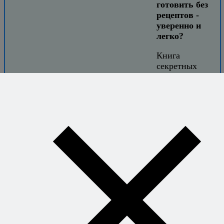
готовить без
рецептов -
уверенно и
легко?
Книга
секретных
сочетаний
откроет вам
свободу
придумывать
блюда на ходу
и знать, что всё
получится.