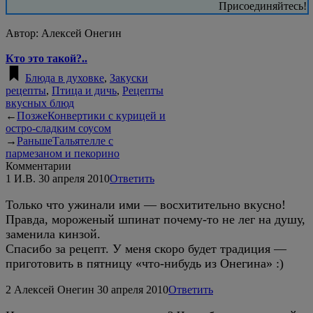
Присоединяйтесь!
Автор:
Алексей Онегин
Кто это такой?..
Блюда в духовке
,
Закуски
рецепты
,
Птица и дичь
,
Рецепты
вкусных блюд
←
Позже
Конвертики с курицей и
остро-сладким соусом
→
Раньше
Тальятелле с
пармезаном и пекорино
Комментарии
1
И.В.
30 апреля 2010
Ответить
Только что ужинали ими — восхитительно вкусно!
Правда, мороженый шпинат почему-то не лег на душу,
заменила кинзой.
Спасибо за рецепт. У меня скоро будет традиция —
приготовить в пятницу «что-нибудь из Онегина» :)
2
Алексей Онегин
30 апреля 2010
Ответить