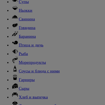
Супы
Ньокки
Свинина
Говядина
Баранина
Птица и дичь
Рыба
Морепродукты
Соусы и блюда с ними
Гарниры
Сыры
Хлеб и выпечка