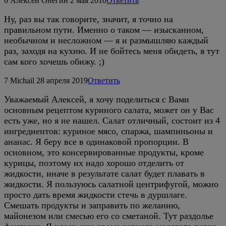
6
Алексей Онегин
2 мая 2010
Ответить
Ну, раз вы так говорите, значит, я точно на
правильном пути. Именно о таком — изысканном,
необычном и несложном — я и размышляю каждый
раз, заходя на кухню. И не бойтесь меня обидеть, я тут
сам кого хочешь обижу. ;)
7
Michail
28 апреля 2019
Ответить
Уважаемый Алексей, я хочу поделиться с Вами
основным рецептом куриного салата, может он у Вас
есть уже, но я не нашел. Салат отличный, состоит из 4
ингредиентов: куриное мясо, спаржа, шампиньоны и
ананас. Я беру все в одинаковой пропорции. В
основном, это консервированные продукты, кроме
курицы, поэтому их надо хорошо отделить от
жидкости, иначе в результате салат будет плавать в
жидкости. Я пользуюсь салатной центрифугой, можно
просто дать время жидкости стечь в дуршлаге.
Смешать продукты и заправить по желанию,
майонезом или смесью его со сметаной. Тут раздолье