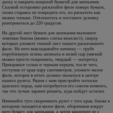
доску и накрыть вощеной бумагой для запекания.
Скалкой осторожно раскатайте филе поверх бумаги,
снова стараясь не повредить его, но раскатать как
можно тоньше. Отвлекитесь и поставьте духовку
разогреваться до 220 градусов.
На другой лист бумаги для запекания выложите
ломтики бекона (можно слегка внахлест), сверху
которых уложите тонкий лист нашего раскатанного
филе. На него выкладывайте начинку — грубо
порубленную зелень шпината и козий сыр (мягкий
можно просто покрошить, твердый — натереть).
Приправьте солью и черным перцем, после чего,
отступив от края пару сантиметров, уложите малое
филе, которое в итоге должно оказаться в центре
нашего рулета. Рядом с ним пристройте полоски
красного перца, нам потребуется его совсем немного,
так что лучше заранее решить, куда пойдут остатки.
Начинайте туго сворачивать рулет с того края, ближе к
которому находится малое филе, оборачивая вокруг
него бумагу для запекания, а затем закрепите ее с