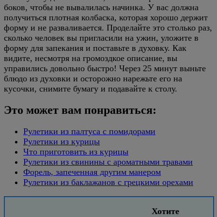
боков, чтобы не вывалилась начинка. У вас должна
получиться плотная колбаска, которая хорошо держит
форму и не разваливается. Проделайте это столько раз,
сколько человек вы пригласили на ужин, уложите в
форму для запекания и поставьте в духовку. Как
видите, несмотря на громоздкое описание, вы
управились довольно быстро! Через 25 минут выньте
блюдо из духовки и осторожно нарежьте его на
кусочки, снимите бумагу и подавайте к столу.
Это может вам понравиться:
Рулетики из палтуса с помидорами
Рулетики из курицы
Что приготовить из курицы
Рулетики из свинины с ароматными травами
Форель, запеченная другим манером
Рулетики из баклажанов с грецкими орехами
Хотите