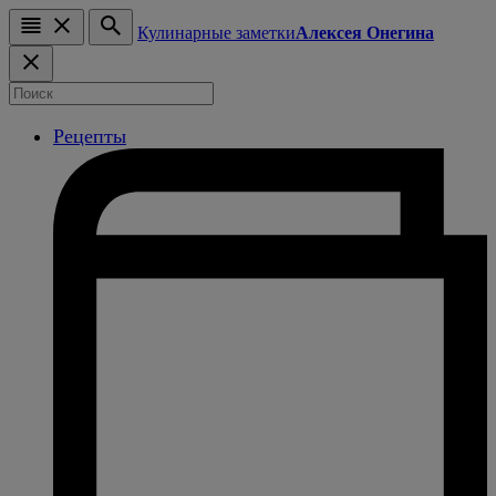
Кулинарные заметки
Алексея Онегина
Рецепты