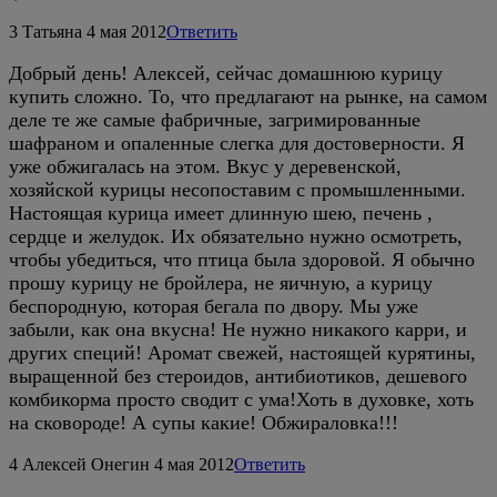
3
Татьяна
4 мая 2012
Ответить
Добрый день! Алексей, сейчас домашнюю курицу
купить сложно. То, что предлагают на рынке, на самом
деле те же самые фабричные, загримированные
шафраном и опаленные слегка для достоверности. Я
уже обжигалась на этом. Вкус у деревенской,
хозяйской курицы несопоставим с промышленными.
Настоящая курица имеет длинную шею, печень ,
сердце и желудок. Их обязательно нужно осмотреть,
чтобы убедиться, что птица была здоровой. Я обычно
прошу курицу не бройлера, не яичную, а курицу
беспородную, которая бегала по двору. Мы уже
забыли, как она вкусна! Не нужно никакого карри, и
других специй! Аромат свежей, настоящей курятины,
выращенной без стероидов, антибиотиков, дешевого
комбикорма просто сводит с ума!Хоть в духовке, хоть
на сковороде! А супы какие! Обжираловка!!!
4
Алексей Онегин
4 мая 2012
Ответить