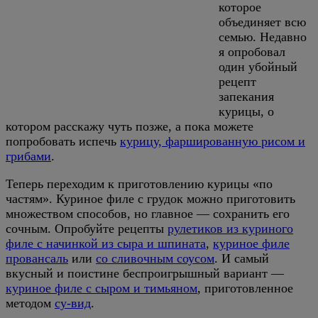
которое
объединяет всю
семью. Недавно
я опробовал
один убойный
рецепт
запекания
курицы, о
котором расскажу чуть позже, а пока можете
попробовать испечь
курицу, фаршированную рисом и
грибами
.
Теперь переходим к приготовлению курицы «по
частям». Куриное филе с грудок можно приготовить
множеством способов, но главное — сохранить его
сочным. Опробуйте рецепты
рулетиков из куриного
филе с начинкой из сыра и шпината
,
куриное филе
провансаль
или
со сливочным соусом
. И самый
вкусный и поистине беспроигрышный вариант —
куриное филе с сыром и тимьяном
, приготовленное
методом
су-вид
.