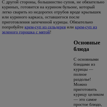
С другой стороны, большинство супов, не обязательно
куриных, готовится на курином бульоне, который
легко сварить из недорогих отрубов вроде крылышек
или куриного каркаса, оставшегося после
приготовления запеченной курицы. Обязательно
попробуйте
крем-суп из сельдерея
или
крем-суп из
зеленого горошка с мятой
!
Основные
блюда
С основными
блюдами из
курицы —
полное
раздолье!
Можно
приготовить
курицу целиком
— это самое
простое блюдо,