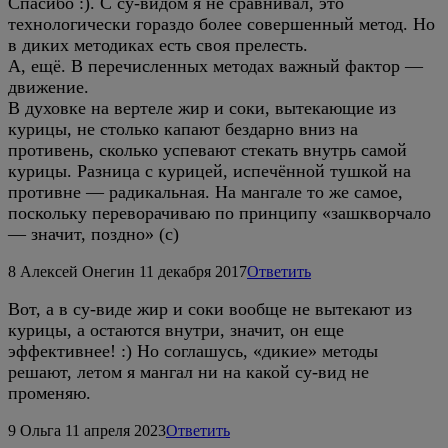
Спасибо :). С су-видом я не сравнивал, это
технологически гораздо более совершенный метод. Но
в диких методиках есть своя прелесть.
А, ещё. В перечисленных методах важный фактор —
движение.
В духовке на вертеле жир и соки, вытекающие из
курицы, не столько капают бездарно вниз на
противень, сколько успевают стекать внутрь самой
курицы. Разница с курицей, испечённой тушкой на
противне — радикальная. На мангале то же самое,
поскольку переворачиваю по принципу «зашкворчало
— значит, поздно» (с)
8
Алексей Онегин
11 декабря 2017
Ответить
Вот, а в су-виде жир и соки вообще не вытекают из
курицы, а остаются внутри, значит, он еще
эффективнее! :) Но соглашусь, «дикие» методы
решают, летом я мангал ни на какой су-вид не
променяю.
9
Ольга
11 апреля 2023
Ответить