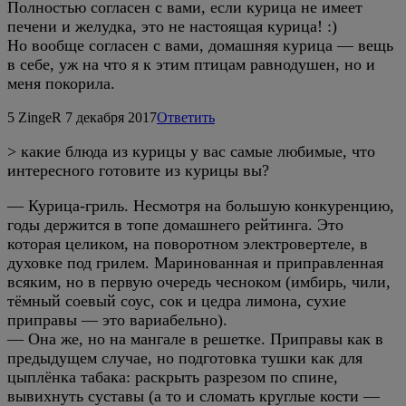
Полностью согласен с вами, если курица не имеет
печени и желудка, это не настоящая курица! :)
Но вообще согласен с вами, домашняя курица — вещь
в себе, уж на что я к этим птицам равнодушен, но и
меня покорила.
5
ZingeR
7 декабря 2017
Ответить
> какие блюда из курицы у вас самые любимые, что
интересного готовите из курицы вы?
— Курица-гриль. Несмотря на большую конкуренцию,
годы держится в топе домашнего рейтинга. Это
которая целиком, на поворотном электровертеле, в
духовке под грилем. Маринованная и приправленная
всяким, но в первую очередь чесноком (имбирь, чили,
тёмный соевый соус, сок и цедра лимона, сухие
приправы — это вариабельно).
— Она же, но на мангале в решетке. Приправы как в
предыдущем случае, но подготовка тушки как для
цыплёнка табака: раскрыть разрезом по спине,
вывихнуть суставы (а то и сломать круглые кости —