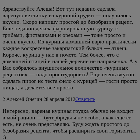
Здравствуйте Алеша! Вот тут недавно сделала
вареную ветчинку из куриной грудки — получилось
вкусно. Скоро напишу простой до безобразия рецепт.
Еще недавно делала фаршированную курицу, с
грибами, фисташками и орехами — тоже просто и
очень вкусно. Из курицы домашней варю практически
каждое воскресенье закарпатский бульон — лэвеш.
Короче. курица у нас в почете. Тем более, что с
домашней птицей в нашей деревне не напряженка. А у
Вас собралось внушительное воличество «куриных
рецептов» — надо проштудировть! Еще очень вкусно
сделать пирог ис теста фило с курицей — гости просто
пищат, а делается все просто.
2
Алексей Онегин
28 апреля 2012
Ответить
Интересно, вареная куриная грудка обычно не входит
в мой рацион — бутерброды я не особо, а как еще ее
есть, не очень представляю. Буду ждать простого до
безобразия рецепта, чтобы расширить свои горизонты.
:)