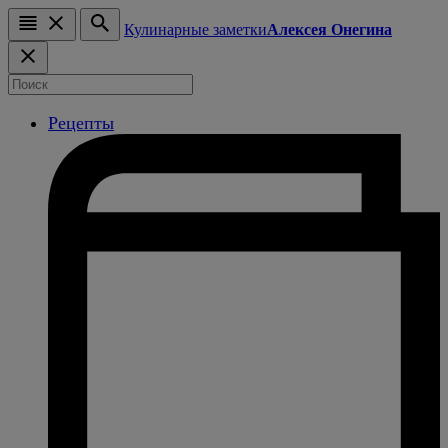
Кулинарные заметки
Алексея Онегина
Рецепты