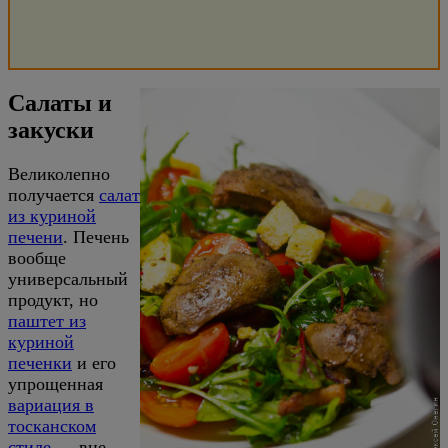
Салаты и
закуски
Великолепно
получается
салат
из куриной
печени
. Печень
вообще
универсальный
продукт, но
паштет из
куриной
печенки
и его
упрощенная
вариация в
тосканском
стиле
— вне