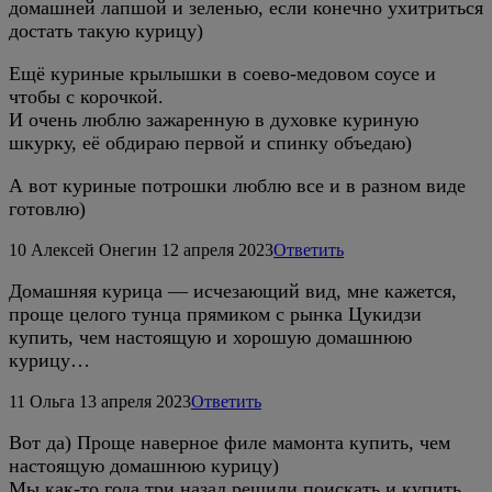
домашней лапшой и зеленью, если конечно ухитриться
достать такую курицу)
Ещё куриные крылышки в соево-медовом соусе и
чтобы с корочкой.
И очень люблю зажаренную в духовке куриную
шкурку, её обдираю первой и спинку объедаю)
А вот куриные потрошки люблю все и в разном виде
готовлю)
10
Алексей Онегин
12 апреля 2023
Ответить
Домашняя курица — исчезающий вид, мне кажется,
проще целого тунца прямиком с рынка Цукидзи
купить, чем настоящую и хорошую домашнюю
курицу…
11
Ольга
13 апреля 2023
Ответить
Вот да) Проще наверное филе мамонта купить, чем
настоящую домашнюю курицу)
Мы как-то года три назад решили поискать и купить