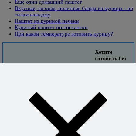
Еще один домашний паштет
Вкусные, сочные, полезные блюда из курицы - по
силам каждому
Паштет из куриной печени
Куриный паштет по-тоскански
При какой температуре готовить курицу?
Хотите
готовить без
рецептов -
уверенно и
легко?
Книга
секретных
сочетаний
откроет вам
свободу
придумывать
блюда на ходу
и знать, что всё