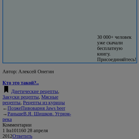
30 000+ человек
уже скачали
бесплатную
книгу.
Присоединяйтесь!
Автор:
Алексей Онегин
Кто это такой?..
Диетические рецепты
,
Закуски рецепты
,
Мясные
рецепты
,
Рецепты из курицы
←
Позже
Пивоварня Jaws beer
→
Раньше
В.Я. Шишков. Угрюм-
река
Комментарии
1
Ira101160
28 апреля
2012
Ответить