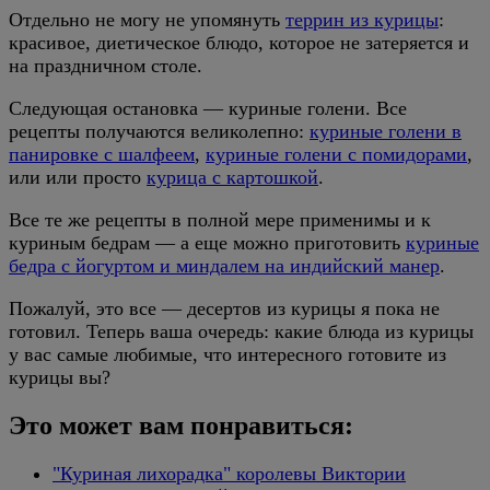
Отдельно не могу не упомянуть
террин из курицы
:
красивое, диетическое блюдо, которое не затеряется и
на праздничном столе.
Следующая остановка — куриные голени. Все
рецепты получаются великолепно:
куриные голени в
панировке с шалфеем
,
куриные голени с помидорами
,
или
или просто
курица с картошкой
.
Все те же рецепты в полной мере применимы и к
куриным бедрам — а еще можно приготовить
куриные
бедра с йогуртом и миндалем на индийский манер
.
Пожалуй, это все — десертов из курицы я пока не
готовил. Теперь ваша очередь: какие блюда из курицы
у вас самые любимые, что интересного готовите из
курицы вы?
Это может вам понравиться:
"Куриная лихорадка" королевы Виктории