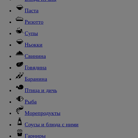
Паста
Ризотто
Супы
Ньокки
Свинина
Говядина
Баранина
Птица и дичь
Рыба
Морепродукты
Соусы и блюда с ними
Гарниры